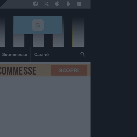
Scommesse
Casinò