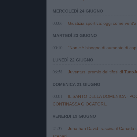
MERCOLEDÌ 24 GIUGNO
00:06
Giustizia sportiva: oggi come vent’an
MARTEDÌ 23 GIUGNO
00:10
"Non c'è bisogno di aumento di capi
LUNEDÌ 22 GIUGNO
06:58
Juventus, premio dei tifosi di Tutto
DOMENICA 21 GIUGNO
00:01
IL SANTO DELLA DOMENICA - PO
CONTINASSA GIOCATORI...
VENERDÌ 19 GIUGNO
21:37
Jonathan David trascina il Canada c
scenari...