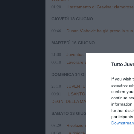
01:20
Il testamento di Gravina: clamorose 
GIOVEDÌ 18 GIUGNO
00:46
Dusan Vlahovic ha già preso la sua d
MARTEDÌ 16 GIUGNO
21:00
Juventus: nessuna emergenza plusv
00:10
Lavorare alla Juventus è diverso da
Tutto Juv
DOMENICA 14 GIUGNO
If you wish 
sensitive in
23:10
JUVENTUS, EFFETTO FERRARI. S
confirm you
00:01
IL SANTO DELLA DOMENICA - L'
continue se
DEGNI DELLA MAGLIA...
information 
further disc
SABATO 13 GIUGNO
participants
Downstream 
08:29
Rivoluzione Juventus: Comolli out 
01:30
La rigidità su Vlahovic non ha portat