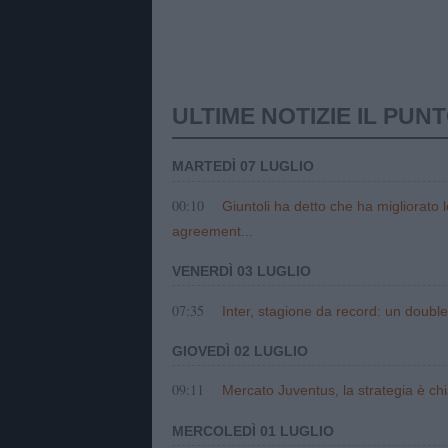
ULTIME NOTIZIE IL PUN
MARTEDÌ 07 LUGLIO
00:10
Giuntoli ha detto che ha migliorato 
agreement...
VENERDÌ 03 LUGLIO
07:35
Inter, stagione da record: un double
GIOVEDÌ 02 LUGLIO
09:11
Mercato Juventus, la strategia è chi
MERCOLEDÌ 01 LUGLIO