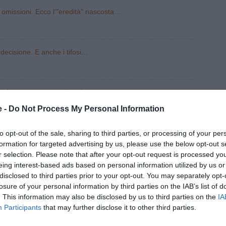
omissioni. Ecco l'"eredità" nascosta....
ecisione. E anche i tifosi...
alenze e mercato mirato!
l Sassuolo, ma almeno Carnevali non è stato scelto dagli...
e -
Do Not Process My Personal Information
to opt-out of the sale, sharing to third parties, or processing of your per
formation for targeted advertising by us, please use the below opt-out s
E VINCE HAMILTON, PUO' FARLO ANCHE SPALLETTI.
r selection. Please note that after your opt-out request is processed y
ARDUA MISSIONE DI CARNEVALI: RIPORTARE GIOCATORI
eing interest-based ads based on personal information utilized by us or
disclosed to third parties prior to your opt-out. You may separately opt-
losure of your personal information by third parties on the IAB’s list of
. This information may also be disclosed by us to third parties on the
IA
Participants
that may further disclose it to other third parties.
e Carnevali in. Cambia anche il mercato?
o a nulla. Per la Juve e per lui