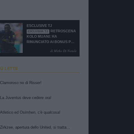
ESCLUSIVE TJ
RETROSCENA
ESCLUSIVA TJ
KOLO MUANI: HA
RINUNCIATO AI BONUS PUR
DI TORNARE ALLA
di Mirko Di Natale
JUVENTUS
IÙ LETTE
Clamoroso no di Risser!
La Juventus deve cedere ora!
Atletico ed Osimhen, c'è qualcosa!
Zirkzee, apertura dello United, si tratta...