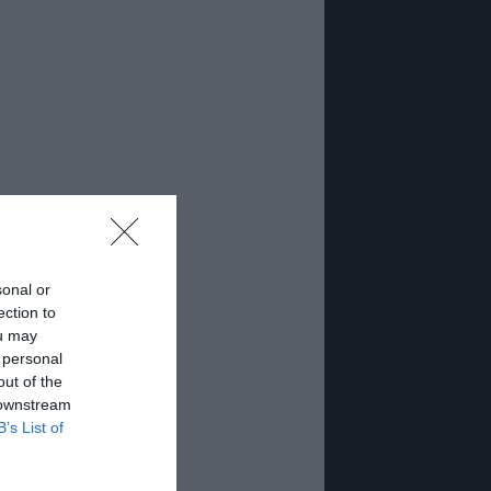
sonal or
ection to
ou may
 personal
out of the
 downstream
B’s List of