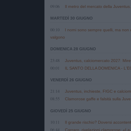
09:06
Il metro del mercato della Juventus. 
MARTEDÌ 30 GIUGNO
00:10
I nomi sono sempre quelli, ma non
valgono
DOMENICA 28 GIUGNO
23:48
Juventus, calciomercato 2027: Mirett
00:01
IL SANTO DELLA DOMENICA - L'E
VENERDÌ 26 GIUGNO
21:14
Juventus, inchieste, FIGC e calciomer
08:55
Clamorose gaffe e falsità sulla Juve
GIOVEDÌ 25 GIUGNO
10:11
Il grande rischio? Doversi acconte
06:44
Carraro, rivelazioni clamorose: «La