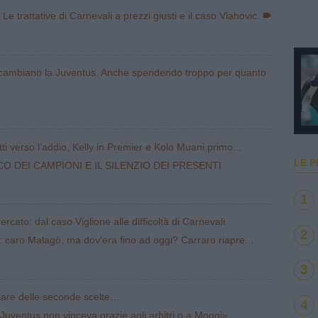
Le trattative di Carnevali a prezzi giusti e il caso Vlahovic.
 cambiano la Juventus. Anche spendendo troppo per quanto
i verso l’addio, Kelly in Premier e Kolo Muani primo...
LE P
CO DEI CAMPIONI E IL SILENZIO DEI PRESENTI
1
cato: dal caso Viglione alle difficoltà di Carnevali
2
: caro Malagò, ma dov'era fino ad oggi? Carraro riapre...
3
ntare delle seconde scelte…
4
 Juventus non vinceva grazie agli arbitri o a Moggi»