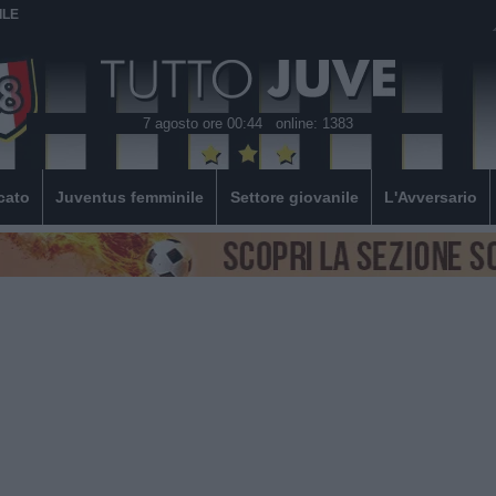
ILE
7 agosto ore 00:44
online: 1383
cato
Juventus femminile
Settore giovanile
L'Avversario