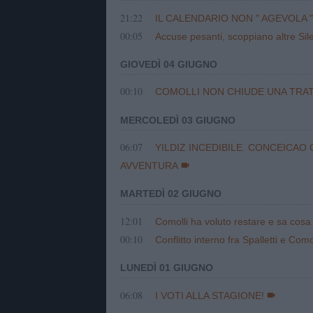
21:22
IL CALENDARIO NON " AGEVOLA 
00:05
Accuse pesanti, scoppiano altre Sile
GIOVEDÌ 04 GIUGNO
00:10
COMOLLI NON CHIUDE UNA TRAT
MERCOLEDÌ 03 GIUGNO
06:07
YILDIZ INCEDIBILE. CONCEICAO
AVVENTURA
MARTEDÌ 02 GIUGNO
12:01
Comolli ha voluto restare e sa cosa d
00:10
Conflitto interno fra Spalletti e Co
LUNEDÌ 01 GIUGNO
06:08
I VOTI ALLA STAGIONE!