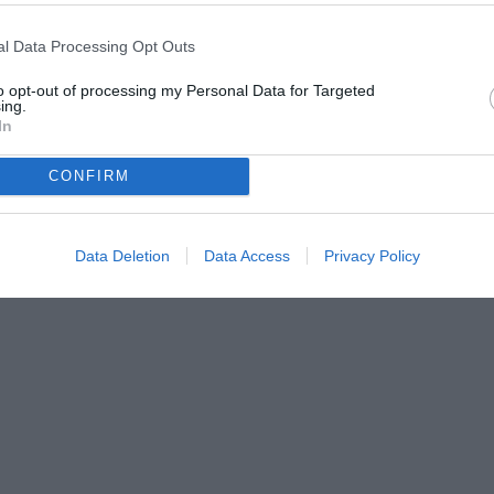
l Data Processing Opt Outs
to opt-out of processing my Personal Data for Targeted
ing.
In
 TuttoJuve.com e TuttoMercatoWeb.com, dove segue l’attualità
azionale tra notizie, approfondimenti e aggiornamenti dedicati
o.
CONFIRM
Data Deletion
Data Access
Privacy Policy