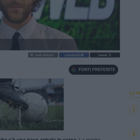
vedi letture
condividi
tweet
FONTI PREFERITE
LE P
1
e
Loaded
:
100.00%
2
 che c'è una pace armata in corso.
La guerra