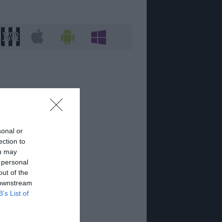
sonal or
ection to
ou may
 personal
out of the
 downstream
B’s List of