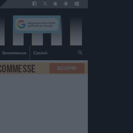
Scommesse
Casinò