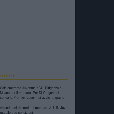
IÙ LETTE
Calciomercato Juventus h24 - Dirigenza a
Milano per il mercato. Per Di Gregorio si
sonda la Premier. Lucumi si avvicina grazie a
Cabal? Zirkzee, apertura dello United, si tratta
Affondo dei direttori sul mercato. ALL-IN Juve,
ma alle sue condizioni.