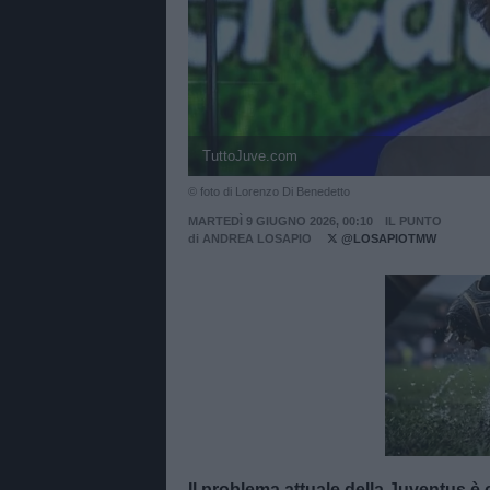
TuttoJuve.com
© foto di Lorenzo Di Benedetto
MARTEDÌ 9 GIUGNO 2026, 00:10
IL PUNTO
di
ANDREA LOSAPIO
@LOSAPIOTMW
Unmut
Il problema attuale della Juventus è