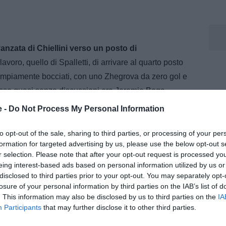
anzata di Chiellini verso un posto di
voro, quello di Spalletti, di arrivare al quarto posto
mpiamente bocciati, con uno Zhegrova da zero gol e
osso quasi senza discussioni era Jeremie Boga,
campo per mancanza di alternative e soprattutto gol.
e -
Do Not Process My Personal Information
 economici fatti fossero (almeno) da quarto posto, se
to opt-out of the sale, sharing to third parties, or processing of your per
formation for targeted advertising by us, please use the below opt-out s
i sono altri due anni di contratto. Sia di Comolli
r selection. Please note that after your opt-out request is processed y
eing interest-based ads based on personal information utilized by us or
ndrà poi valutato nelle conseguenze che avranno
disclosed to third parties prior to your opt-out. You may separately opt-
ra. Vediamo se la continuità e la conflittualità
losure of your personal information by third parties on the IAB’s list of
 solo armata. Certo, le premesse non sono ottime, ma
. This information may also be disclosed by us to third parties on the
IA
Participants
that may further disclose it to other third parties.
ndo - a parte per Como e Inter - ci può essere spazio