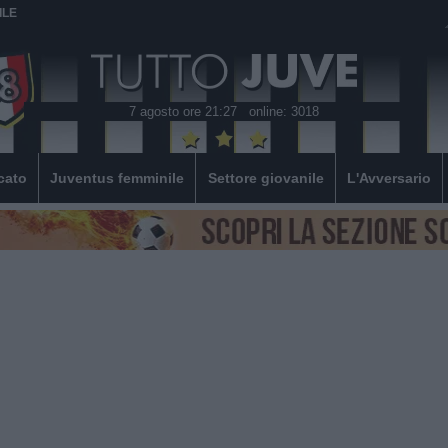
ILE
7 agosto ore 21:27
online: 3018
cato
Juventus femminile
Settore giovanile
L'Avversario