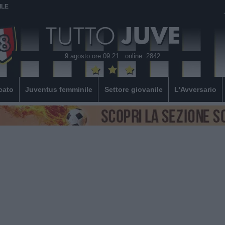
ILE
9 agosto ore 09:21
online: 2842
cato
Juventus femminile
Settore giovanile
L'Avversario