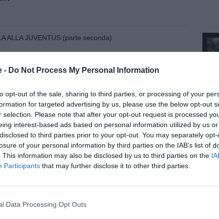
OLA ALLA JUVENTUS (parte seconda)
e -
Do Not Process My Personal Information
OLA ALLA JUVENTUS (parte prima)
to opt-out of the sale, sharing to third parties, or processing of your per
formation for targeted advertising by us, please use the below opt-out s
LE P
r selection. Please note that after your opt-out request is processed y
02 (ultima parte)
eing interest-based ads based on personal information utilized by us or
disclosed to third parties prior to your opt-out. You may separately opt-
1
losure of your personal information by third parties on the IAB’s list of
002 (seconda parte)
. This information may also be disclosed by us to third parties on the
IA
2
Participants
that may further disclose it to other third parties.
002 (prima parte)
3
l Data Processing Opt Outs