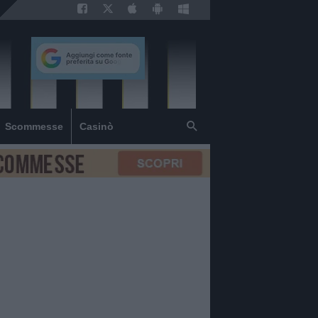
Scommesse
Casinò