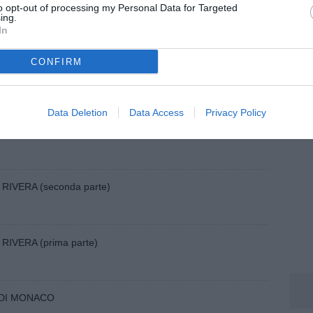
to opt-out of processing my Personal Data for Targeted
4
ing.
IGHBURY" (seconda parte)
In
5
CONFIRM
IGHBURY" (prima parte)
Data Deletion
Data Access
Privacy Policy
I RIVERA (ultima parte)
DI RIVERA (seconda parte)
I RIVERA (prima parte)
O DI MONACO