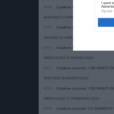
I want 
Advertis
09:49
Il pallone racconta: I LEONI DI "H
Opted 
MARTEDÌ 27 APRILE 2010
09:57
Il pallone racconta: I LEONI DI "H
GIOVEDÌ 01 APRILE 2010
09:54
Il pallone racconta: I SEI MINUTI D
MERCOLEDÌ 31 MARZO 2010
09:57
Il pallone racconta: I SEI MINUTI 
MARTEDÌ 30 MARZO 2010
09:40
Il pallone racconta: I SEI MINUTI D
MERCOLEDÌ 17 FEBBRAIO 2010
09:40
Il pallone racconta: LO SCHIANT