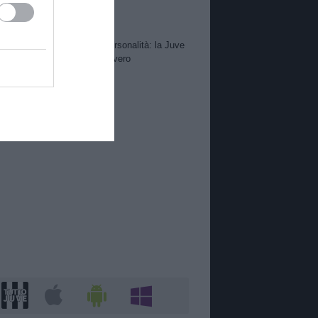
Suzuki non ci sta
Alajbegovic, debutto con personalità: la Juve
può aver trovato un talento vero