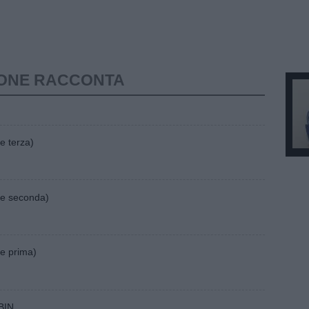
LLONE RACCONTA
e terza)
te seconda)
te prima)
BIN