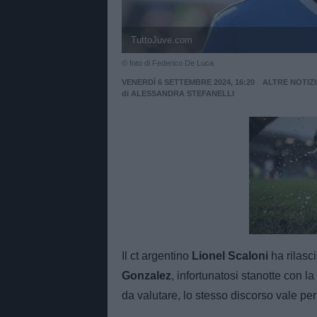
TuttoJuve.com
© foto di Federico De Luca
VENERDÌ 6 SETTEMBRE 2024, 16:20
ALTRE NOTIZI
di
ALESSANDRA STEFANELLI
Unmut
Il ct argentino
Lionel Scaloni
ha rilasci
Gonzalez
, infortunatosi stanotte con 
da valutare, lo stesso discorso vale pe