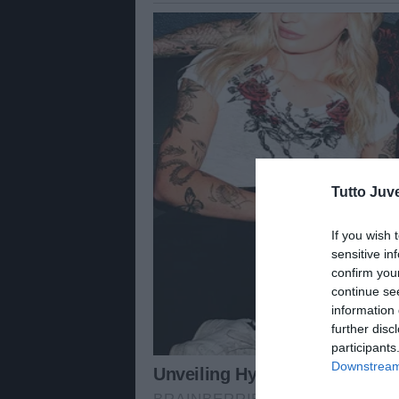
Tutto Juv
If you wish 
sensitive in
confirm you
continue se
information 
further disc
participants
Downstream 