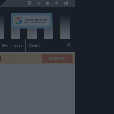
Scommesse
Casinò