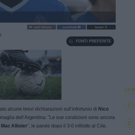
vedi letture
condividi
tweet
E
FONTI PREFERITE
LE P
e
Loaded
:
100.00%
1
ato alcune brevi dichiarazioni sull'infortunio di
Nico
la maglia dell'Argentina: "Le sue condizioni sono ancora
2
r
Mac Allister
", le parole dopo il 3-0 infilotto al Cile.