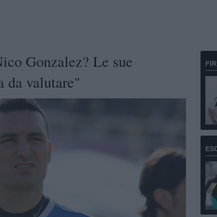
Nico Gonzalez? Le sue
FI
a da valutare"
ES