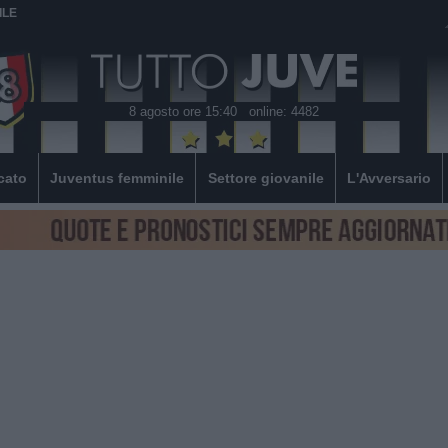
ILE
8 agosto ore 15:40
online: 4482
cato
Juventus femminile
Settore giovanile
L'Avversario