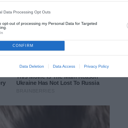
l Data Processing Opt Outs
to opt-out of processing my Personal Data for Targeted
ing.
In
CONFIRM
Data Deletion
Data Access
Privacy Policy