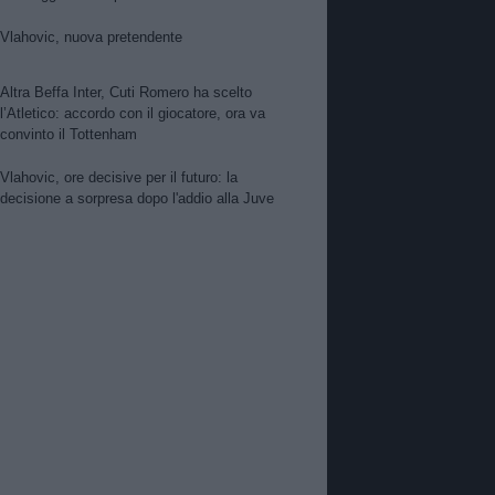
per Suzuki. Pellegrino, concorrenza viola.
Zhegrova non vuole partire. Sorloth sul
Vlahovic, nuova pretendente
mercato. Vlahovic, nuova pretendente
Altra Beffa Inter, Cuti Romero ha scelto
l’Atletico: accordo con il giocatore, ora va
convinto il Tottenham
Vlahovic, ore decisive per il futuro: la
decisione a sorpresa dopo l'addio alla Juve