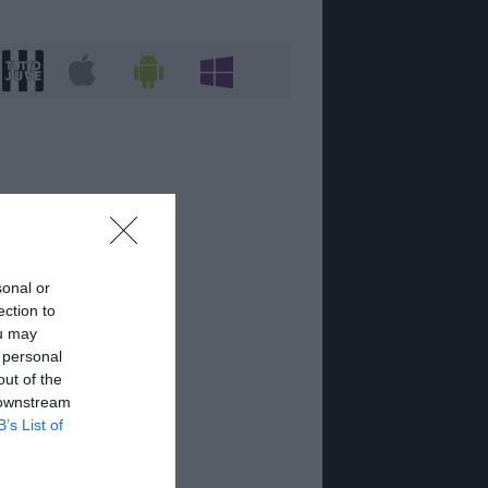
sonal or
ection to
ou may
 personal
out of the
 downstream
B’s List of