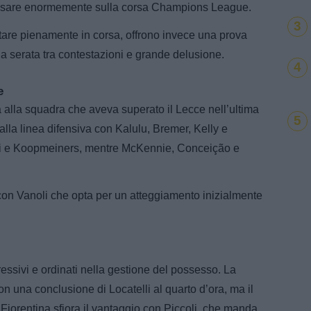
 pesare enormemente sulla corsa Champions League.
3
estare pienamente in corsa, offrono invece una prova
la serata tra contestazioni e grande delusione.
4
e
ia alla squadra che aveva superato il Lecce nell’ultima
5
alla linea difensiva con Kalulu, Bremer, Kelly e
i e Koopmeiners, mentre McKennie, Conceição e
 con Vanoli che opta per un atteggiamento inizialmente
gressivi e ordinati nella gestione del possesso. La
n una conclusione di Locatelli al quarto d’ora, ma il
 Fiorentina sfiora il vantaggio con Piccoli, che manda