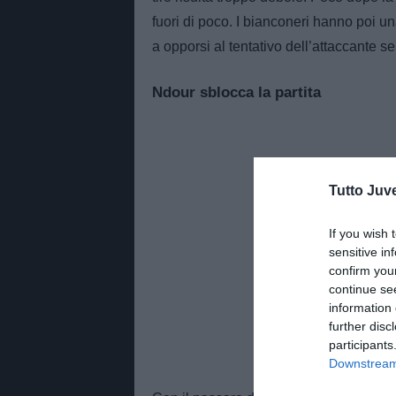
fuori di poco. I bianconeri hanno poi 
a opporsi al tentativo dell’attaccante se
Ndour sblocca la partita
Tutto Juv
If you wish 
sensitive in
confirm you
continue se
information 
further disc
participants
Downstream 