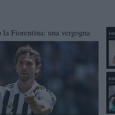
o la Fiorentina: una vergogna
FI
ES