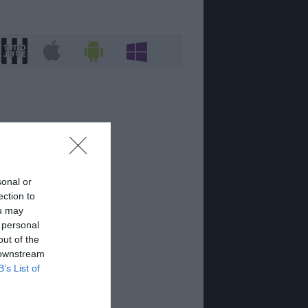
sonal or
ection to
ou may
 personal
out of the
 downstream
B’s List of