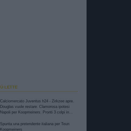
IÙ LETTE
Calciomercato Juventus h24 - Zirkzee apre.
Douglas vuole restare. Clamorosa ipotesi
Napoli per Koopmeiners. Pronti 3 colpi in
entrata. Suzuki, attese novità. Nuova offerta a
Kessiè? Cambiaso, futuro incerto. Nico-Inter,
Spunta una pretendente italiana per Teun
pista fredda
Koopmeiners