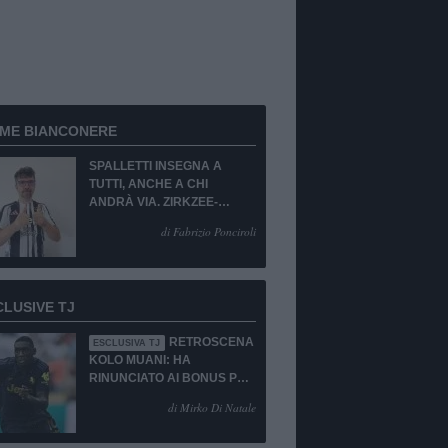
RME BIANCONERE
SPALLETTI INSEGNA A
TUTTI, ANCHE A CHI
ANDRÀ VIA. ZIRKZEE-
SUKUKI? SÌ, MA...
di Fabrizio Ponciroli
CLUSIVE TJ
RETROSCENA
ESCLUSIVA TJ
KOLO MUANI: HA
RINUNCIATO AI BONUS PUR
DI TORNARE ALLA
di Mirko Di Natale
JUVENTUS