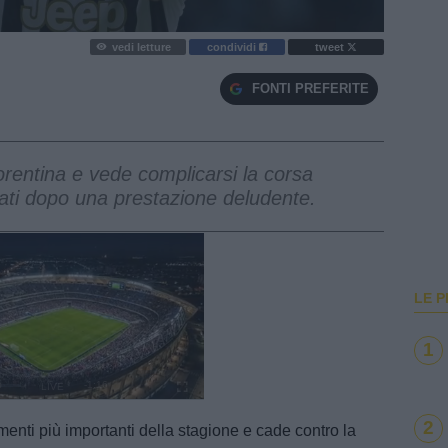
vedi letture
condividi
tweet
FONTI PREFERITE
orentina e vede complicarsi la corsa
ati dopo una prestazione deludente.
LE P
1
e
Loaded
:
100.00%
2
enti più importanti della stagione e cade contro la