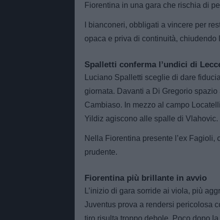
Fiorentina in una gara che rischia di
I bianconeri, obbligati a vincere per r
opaca e priva di continuità, chiudendo 
Spalletti conferma l’undici di Lecc
Luciano Spalletti sceglie di dare fiduc
giornata. Davanti a Di Gregorio spazio 
Cambiaso. In mezzo al campo Locatell
Yildiz agiscono alle spalle di Vlahovic.
Nella Fiorentina presente l’ex Fagioli,
prudente.
Fiorentina più brillante in avvio
L’inizio di gara sorride ai viola, più ag
Juventus prova a rendersi pericolosa co
tiro risulta troppo debole. Poco dopo la