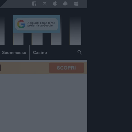
Scommesse
Casinò