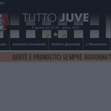
ILE
6 agosto ore 23:28
online: 2416
cato
Juventus femminile
Settore giovanile
L'Avversario