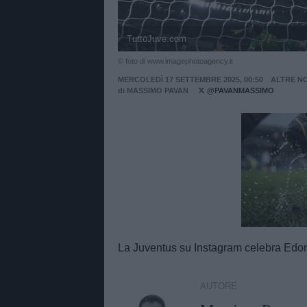
TuttoJuve.com
© foto di www.imagephotoagency.it
MERCOLEDÌ 17 SETTEMBRE 2025, 00:50
ALTRE NO
di
MASSIMO PAVAN
@PAVANMASSIMO
Unmut
La Juventus su Instagram celebra Edon 
AUTORE