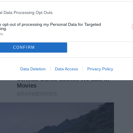
l Data Processing Opt Outs
to opt-out of processing my Personal Data for Targeted
ing.
In
CONFIRM
Data Deletion
Data Access
Privacy Policy