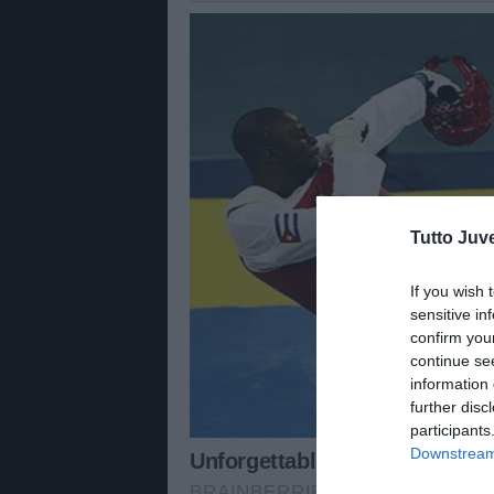
Tutto Juv
If you wish 
sensitive in
confirm you
continue se
information 
further disc
participants
Downstream 