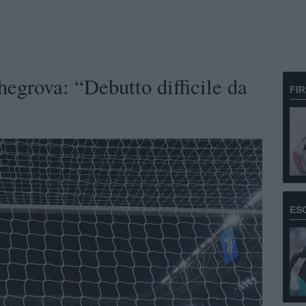
egrova: “Debutto difficile da
FI
ES