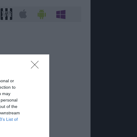
sonal or
ection to
ou may
 personal
out of the
 downstream
B’s List of