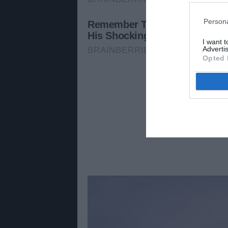
Persona
I want 
Advertis
Opted 