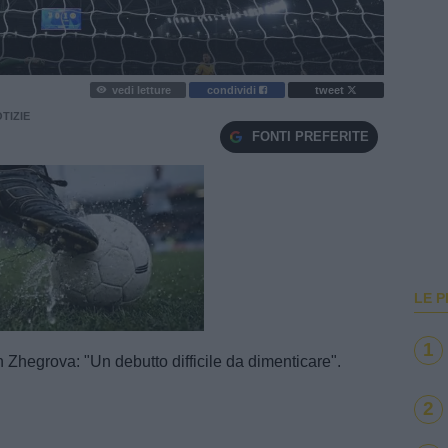
vedi letture
condividi
tweet
TIZIE
FONTI PREFERITE
LE P
e
Loaded
:
100.00%
1
Zhegrova: "Un debutto difficile da dimenticare".
2