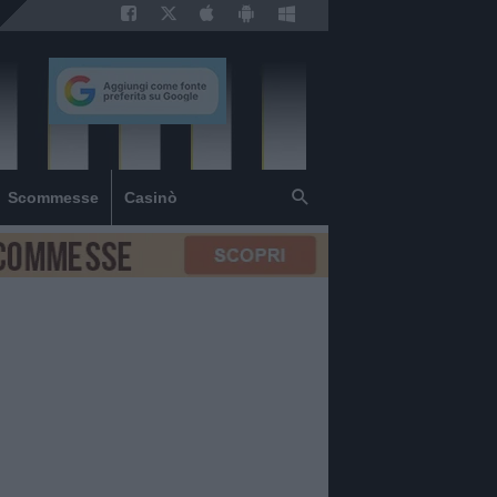
Scommesse
Casinò