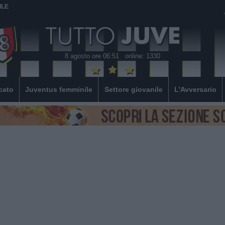
ILE
8 agosto ore 06:51
online: 1330
cato
Juventus femminile
Settore giovanile
L'Avversario