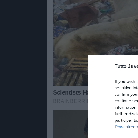
Tutto Juv
If you wish 
sensitive in
confirm you
continue se
information 
further disc
participants
Downstream 