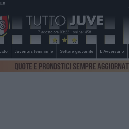
ILE
7 agosto ore 03:22
online: 458
cato
Juventus femminile
Settore giovanile
L'Avversario