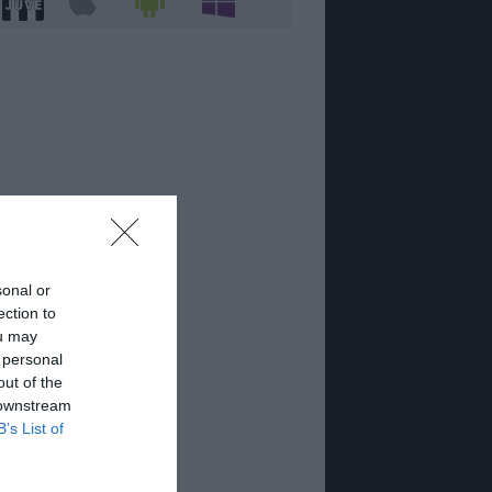
sonal or
ection to
ou may
 personal
out of the
 downstream
B’s List of