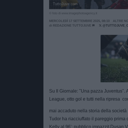
TuttoJuve.com
© foto di www.imagephotoagency.it
MERCOLEDÌ 17 SETTEMBRE 2025, 08:10
ALTRE NO
di
REDAZIONE TUTTOJUVE
@TUTTOJUVE_
Unmut
Su Il Giornale: "Una pazza Juventus".
League, otto gol e tutti nella ripresa 
mai accaduto nella storia della società
Tudor ha riacciuffato il pareggio prima c
Kelly al 96': pubblico impazzit.Dusan V