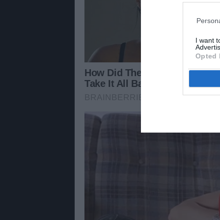
Persona
I want 
Advertis
Opted 