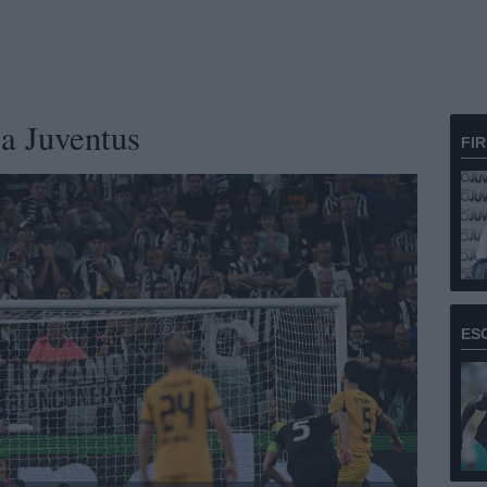
za Juventus
FI
ES