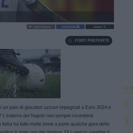
vedi letture
condividi
tweet
FONTI PREFERITE
LE P
e
Loaded
:
100.00%
1
i un paio di giocatori azzurri impegnati a Euro 2024 e
? L'esterno del Napoli non sempre incontrerà
2
in Italia ha fatto molto bene a parte qualche gara dello
afiori è stato uno dei migliori. Di Lorenzo sarebbe il