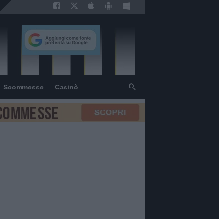
Scommesse
Casinò