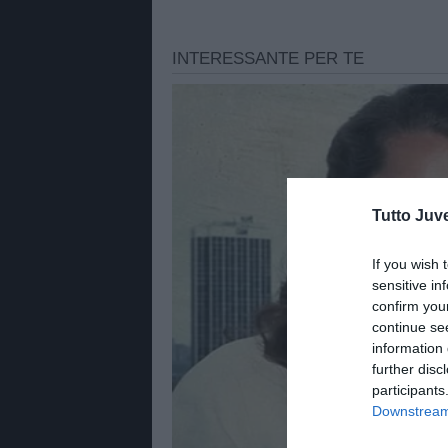
Tutto Juv
If you wish 
sensitive in
confirm you
continue se
information 
further disc
participants
Downstream 