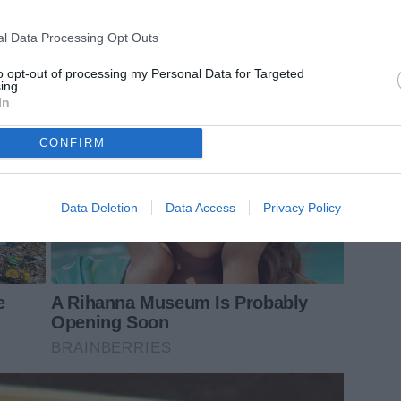
l Data Processing Opt Outs
to opt-out of processing my Personal Data for Targeted
ing.
In
CONFIRM
Data Deletion
Data Access
Privacy Policy