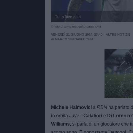
TuttoJuve.com
© foto di www.imagephotoagency.it
VENERDÌ 21 GIUGNO 2024, 23:40
ALTRE NOTIZIE
di
MARCO SPADAVECCHIA
Unmut
Michele Haimovici
a
RBN
ha parlato d
in orbita Juve: "
Calafiori
e
Di
Lorenzo
Williams
, si parla di un giocatore che 
scorso anno. E nonostante l'autogol, Cal