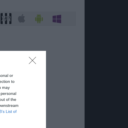
sonal or
ection to
ou may
 personal
out of the
 downstream
B’s List of