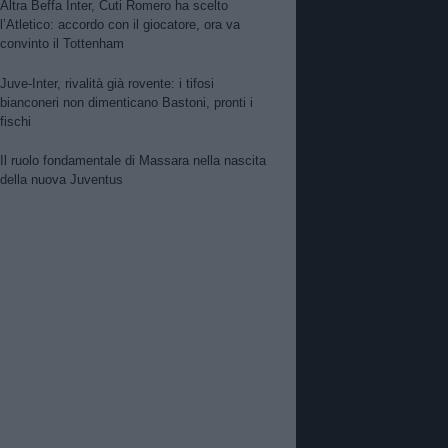
Altra Beffa Inter, Cuti Romero ha scelto
l’Atletico: accordo con il giocatore, ora va
convinto il Tottenham
Juve-Inter, rivalità già rovente: i tifosi
bianconeri non dimenticano Bastoni, pronti i
fischi
Il ruolo fondamentale di Massara nella nascita
della nuova Juventus