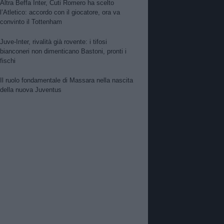
Altra Beffa Inter, Cuti Romero ha scelto
l’Atletico: accordo con il giocatore, ora va
convinto il Tottenham
Juve-Inter, rivalità già rovente: i tifosi
bianconeri non dimenticano Bastoni, pronti i
fischi
Il ruolo fondamentale di Massara nella nascita
della nuova Juventus