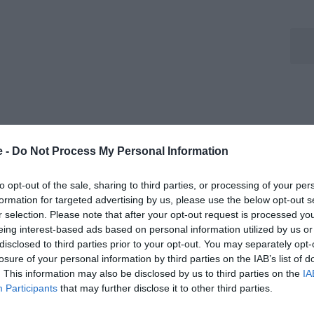
e -
Do Not Process My Personal Information
cini è
Antonio Conte.
E' il nome forte di
Abete
(che
to opt-out of the sale, sharing to third parties, or processing of your per
formation for targeted advertising by us, please use the below opt-out s
presidenziale), ma anche il nome citato da Silvio
r selection. Please note that after your opt-out request is processed y
suo successore. "Perché è un allenatore che ha un
eing interest-based ads based on personal information utilized by us or
rto: dalla Juve in poi Conte in Serie A è sempre
disclosed to third parties prior to your opt-out. You may separately opt-
losure of your personal information by third parties on the IAB’s list of
a Juventus, col Chelsea, con l'Inter e poi col Napoli.
. This information may also be disclosed by us to third parties on the
IA
allenatore che quando accetta un incarico resta al
Participants
that may further disclose it to other third parties.
nconera, agli albori della sua nuova carriera,