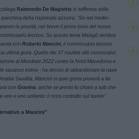
3
 collega
Raimondo De Magistris
si sofferma sulle
la panchina della nazionale azzurra:
"Se nel medio-
4
aranno la priorità, nel breve il primo bivio del nuovo
l commissario tecnico. Su questo tema Malagò sembra
 parola con
Roberto Mancini,
il commissario tecnico
5
ua ultima gioia. Quello dei 37 risultati utili consecutivi,
ficazione al Mondiale 2022 contro la Nord Macedonia e
elle vacanze estive - ha deciso di abbandonare la nave
l'Arabia Saudita. Mancini in quei giorni proverà a far
ttura con
Gravina
, anche se presto fu chiaro a tutti che
 uno e uno soltanto: il ricco contratto sul tavolo".
ernativo a Mancini"