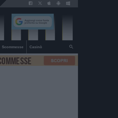
Scommesse
Casinò