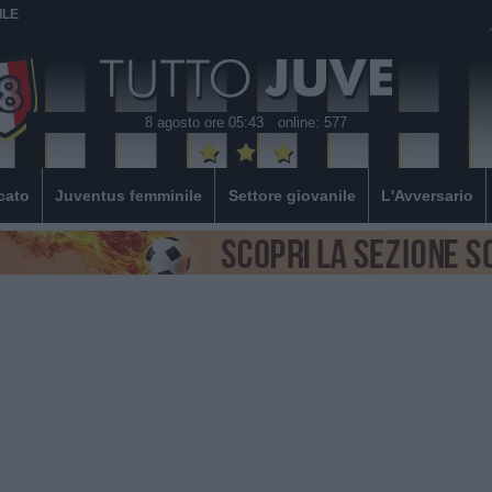
ILE
8 agosto ore 05:43
online: 577
cato
Juventus femminile
Settore giovanile
L'Avversario