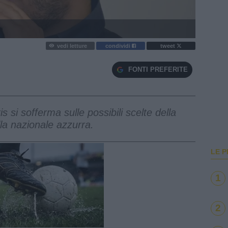
vedi letture
condividi
tweet
FONTI PREFERITE
 si sofferma sulle possibili scelte della
la nazionale azzurra.
LE P
1
2
e
Loaded
:
100.00%