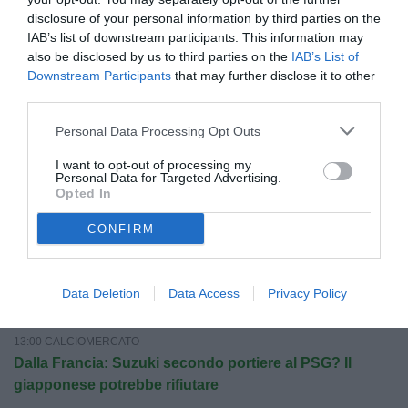
NOTIZIE DI GIUSEPPE GIANNONE
disclosure of your personal information by third parties on the
IAB’s list of downstream participants. This information may
13:46 ALTRE NOTIZIE
also be disclosed by us to third parties on the
IAB’s List of
Calcio: la Fifa difende Infantino, "qualcuno vuole
Downstream Participants
that may further disclose it to other
indebolire noi e il presidente"
third parties.
13:45 ALTRE NOTIZIE
Personal Data Processing Opt Outs
Juve, per "Sportmediaset" precampionato da 6 in
pagella: il problema è il portiere
I want to opt-out of processing my
Personal Data for Targeted Advertising.
13:30 CALCIOMERCATO
Opted In
Suzuki-Pellegrino, il Parma conta di incassare 50-60
CONFIRM
milioni di euro
13:15 CALCIOMERCATO
Juve, si pensa anche alle cessioni: diversi giocatori
Data Deletion
Data Access
Privacy Policy
verso l'addio
13:00 CALCIOMERCATO
Dalla Francia: Suzuki secondo portiere al PSG? Il
giapponese potrebbe rifiutare