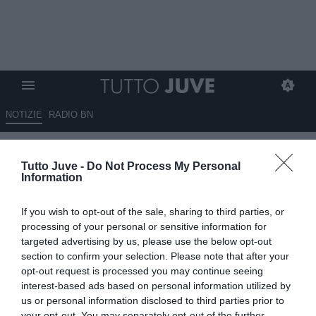
NOTIZIE
RADIO BN
GIUSEPPE GIANNONE
Tutto Juve -
Do Not Process My Personal
Information
If you wish to opt-out of the sale, sharing to third parties, or
processing of your personal or sensitive information for
CONTATTA
targeted advertising by us, please use the below opt-out
section to confirm your selection. Please note that after your
Giornalista di TuttoJuve.com, dove segue l’attualità della
opt-out request is processed you may continue seeing
interest-based ads based on personal information utilized by
Juventus con notizie, approfondimenti e aggiornamenti
us or personal information disclosed to third parties prior to
dedicati al club bianconero.
your opt-out. You may separately opt-out of the further