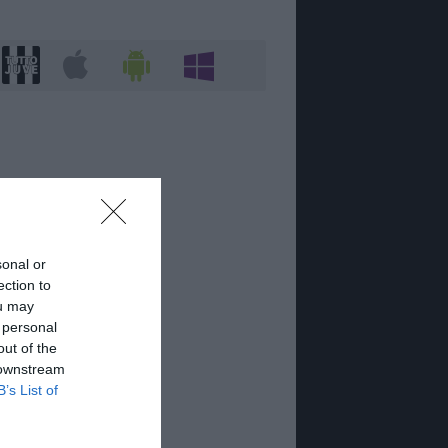
sonal or
ection to
ou may
 personal
out of the
 downstream
B’s List of