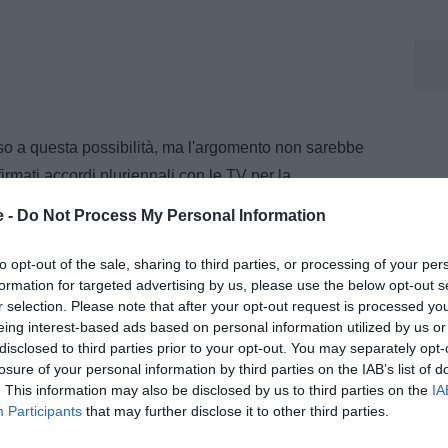
o a questa possibilità, ma l'argomento non sarebbe
firmati accordi pluriennali con le TV per la
izioni europee. La trasmissione delle gare gratis,
e -
Do Not Process My Personal Information
cora lontano.
to opt-out of the sale, sharing to third parties, or processing of your per
formation for targeted advertising by us, please use the below opt-out s
r selection. Please note that after your opt-out request is processed y
one
eing interest-based ads based on personal information utilized by us or
disclosed to third parties prior to your opt-out. You may separately opt-
m, dove segue l’attualità della Juventus con notizie,
losure of your personal information by third parties on the IAB’s list of
menti dedicati al club bianconero.
. This information may also be disclosed by us to third parties on the
IA
Participants
that may further disclose it to other third parties.