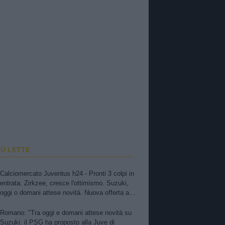
IÙ LETTE
Calciomercato Juventus h24 - Pronti 3 colpi in
entrata. Zirkzee, cresce l'ottimismo. Suzuki,
oggi o domani attese novità. Nuova offerta a
Kessiè? Cambiaso, futuro incerto. Nico-Inter,
pista fredda. Balerdi resta nei radar. David in
Romano: "Tra oggi e domani attese novità su
bilico
Suzuki: il PSG ha proposto alla Juve di