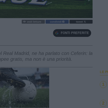
vedi letture
condividi
tweet
FONTI PREFERITE
l Real Madrid, ne ha parlato con Ceferin: la
pee gratis, ma non è una priorità.
LE P
1
2
e
Loaded
:
100.00%