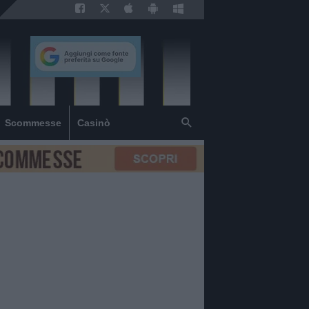
Scommesse
Casinò