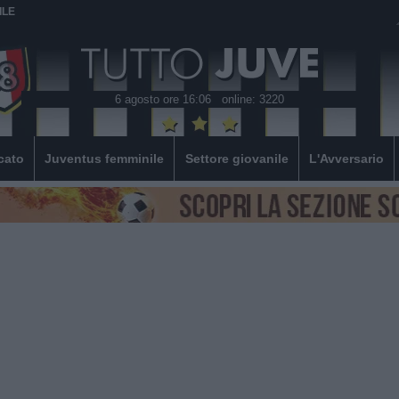
ILE
6 agosto ore 16:06
online: 3220
cato
Juventus femminile
Settore giovanile
L'Avversario