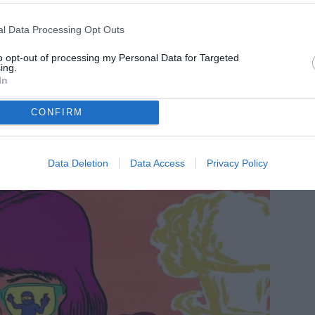
l Data Processing Opt Outs
to opt-out of processing my Personal Data for Targeted
ing.
In
CONFIRM
Data Deletion
Data Access
Privacy Policy