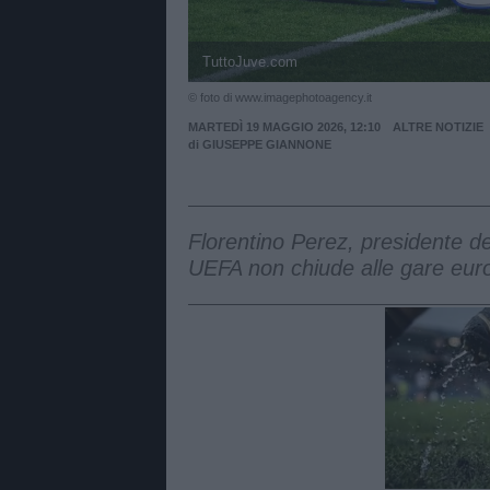
TuttoJuve.com
© foto di www.imagephotoagency.it
MARTEDÌ 19 MAGGIO 2026, 12:10
ALTRE NOTIZIE
di
GIUSEPPE GIANNONE
Florentino Perez, presidente de
UEFA non chiude alle gare euro
Unmut