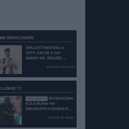
RME BIANCONERE
SPALLETTI INSEGNA A
TUTTI, ANCHE A CHI
ANDRÀ VIA. ZIRKZEE-
SUKUKI? SÌ, MA...
di Fabrizio Ponciroli
CLUSIVE TJ
RETROSCENA
ESCLUSIVA TJ
KOLO MUANI: HA
RINUNCIATO AI BONUS PUR
DI TORNARE ALLA
di Mirko Di Natale
JUVENTUS