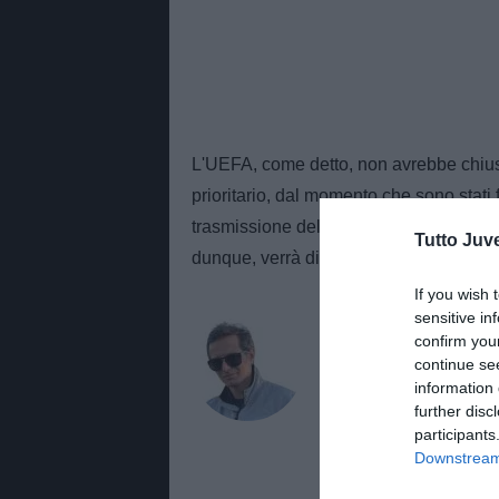
L'UEFA, come detto, non avrebbe chius
prioritario, dal momento che sono stati 
trasmissione delle partite delle compet
Tutto Juv
dunque, verrà discussa in un futuro an
If you wish 
sensitive in
AUTORE
confirm you
Giuseppe Giann
continue se
information 
Giornalista di TuttoJuve.co
further disc
approfondimenti e aggiorna
participants
Downstream 