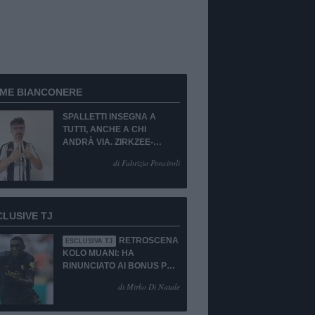
RME BIANCONERE
SPALLETTI INSEGNA A
TUTTI, ANCHE A CHI
ANDRÀ VIA. ZIRKZEE-
SUKUKI? SÌ, MA...
di Fabrizio Ponciroli
CLUSIVE TJ
RETROSCENA
ESCLUSIVA TJ
KOLO MUANI: HA
RINUNCIATO AI BONUS PUR
DI TORNARE ALLA
di Mirko Di Natale
JUVENTUS