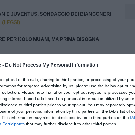
ILAN E JUVENTUS. SONDAGGIO DEI BIANCONERI
-
(LEGGI)
RE PER KOLO MUANI, MA PRIMA BISOGNA
TA: 18 MILIONI PER VLAHOVIC. E TARE CI
e -
Do Not Process My Personal Information
ON UNA CONTROPARTITA... -
(LEGGI)
to opt-out of the sale, sharing to third parties, or processing of your per
formation for targeted advertising by us, please use the below opt-out s
MA POTREBBE LASCIARE IL PSG. LA JUVE
r selection. Please note that after your opt-out request is processed y
eing interest-based ads based on personal information utilized by us or
disclosed to third parties prior to your opt-out. You may separately opt-
losure of your personal information by third parties on the IAB’s list of
RSO L'ATLETICO? POSSIBILE SCAMBIO CON
. This information may also be disclosed by us to third parties on the
IA
Participants
that may further disclose it to other third parties.