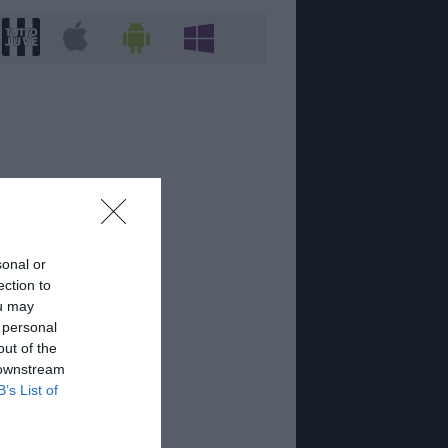
sonal or
ection to
ou may
 personal
out of the
 downstream
B’s List of