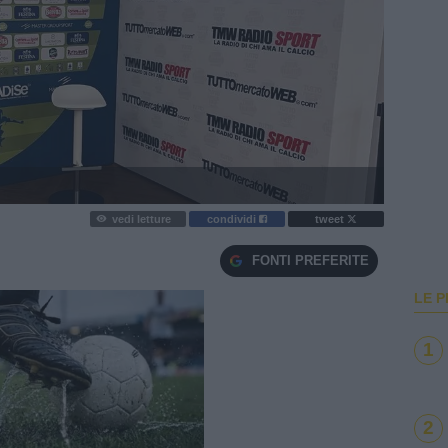
vedi letture
condividi
tweet
FONTI PREFERITE
LE P
1
2
e
Loaded
: