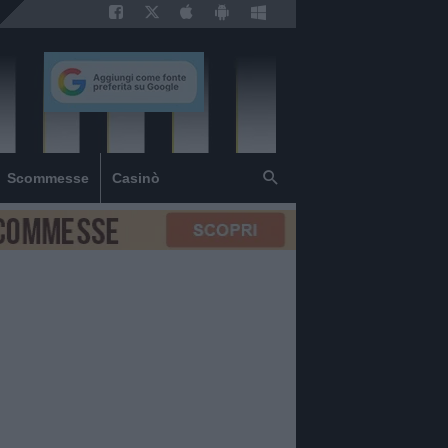
Scommesse
Casinò