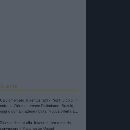
IÙ LETTE
Calciomercato Juventus h24 - Pronti 3 colpi in
entrata. Zirkzee, cresce l'ottimismo. Suzuki,
oggi o domani attese novità. Nuova offerta a
Kessiè? Cambiaso, futuro incerto. Nico-Inter,
pista fredda. Balerdi resta nei radar. David in
Zirkzee dice sì alla Juventus: ora resta da
bilico
convincere il Manchester United