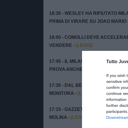
18:30 - WESLEY HA RIFIUTATO M
PRIMA DI VIRARE SU JOAO MARIO 
18:00 - COMOLLI DEVE ACCELERA
VENDERE -
(LEGGI)
17:45 - IL MILAN PREPARA L’OFFER
Tutto Juv
PROVA ANCHE PER KOLO MUANI C
If you wish 
sensitive in
17:30 - DAL BELGIO - DONNARUM
confirm you
MONITORA -
(LEGGI)
continue se
information 
further disc
17:15 - GAZZETTA - VLAHOVIC VE
participants
MOLINA -
(LEGGI)
Downstream 