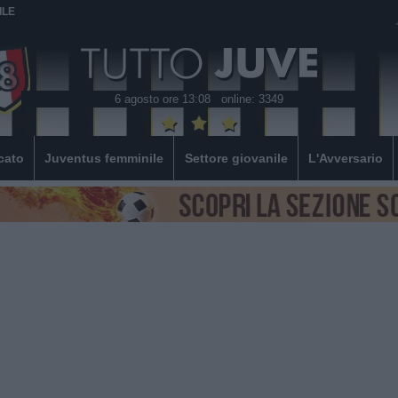
ILE
6 agosto ore 13:08
online: 3349
cato
Juventus femminile
Settore giovanile
L'Avversario