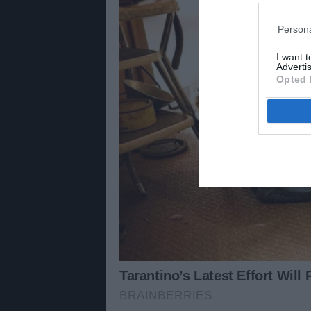
Persona
I want 
Advertis
Opted 