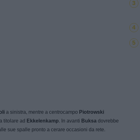
3
4
5
oli
a sinistra, mentre a centrocampo
Piotrowski
a titolare ad
Ekkelenkamp
. In avanti
Buksa
dovrebbe
alle sue spalle pronto a cerare occasioni da rete.