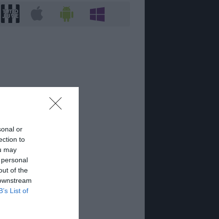
sonal or
ection to
ou may
 personal
out of the
 downstream
B’s List of