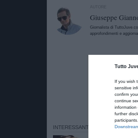
AUTORE
Giuseppe Giann
Giornalista di TuttoJuve.co
approfondimenti e aggiorna
Tutto Juv
If you wish 
sensitive in
confirm you
continue se
information 
further disc
participants
Downstream 