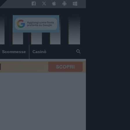
Scommesse
Casinò