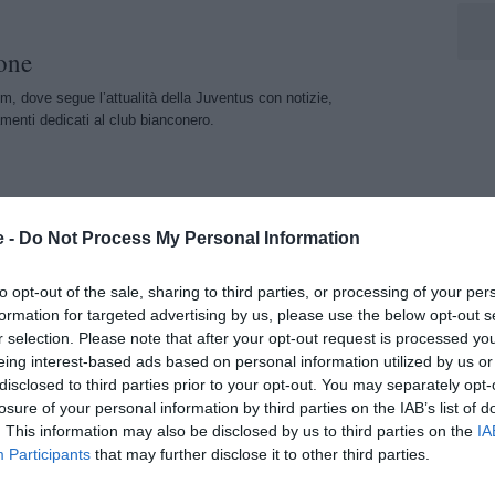
one
m, dove segue l’attualità della Juventus con notizie,
menti dedicati al club bianconero.
e -
Do Not Process My Personal Information
to opt-out of the sale, sharing to third parties, or processing of your per
formation for targeted advertising by us, please use the below opt-out s
r selection. Please note that after your opt-out request is processed y
eing interest-based ads based on personal information utilized by us or
disclosed to third parties prior to your opt-out. You may separately opt-
losure of your personal information by third parties on the IAB’s list of
. This information may also be disclosed by us to third parties on the
IA
Participants
that may further disclose it to other third parties.