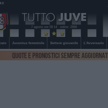
ILE
7 agosto ore 09:14
online: 2888
cato
Juventus femminile
Settore giovanile
L'Avversario