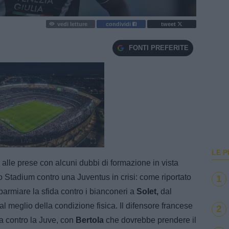
vedi letture
condividi
tweet
FONTI PREFERITE
e
Loaded
:
100.00%
LE P
 alle prese con alcuni dubbi di formazione in vista
o Stadium contro una Juventus in crisi: come riportato
1
sparmiare la sfida contro i bianconeri a
Solet,
dal
 meglio della condizione fisica. Il difensore francese
2
 contro la Juve, con
Bertola
che dovrebbe prendere il