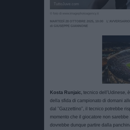
TuttoJuve.com
© foto di www.imagephotoagency.it
MARTEDÌ 28 OTTOBRE 2025, 10:00
L'AVVERSARIO
di
GIUSEPPE GIANNONE
Unmut
Kosta Runjaic,
tecnico dell'Udinese, è
della sfida di campionato di domani all
dal "Gazzettino", il tecnico potrebbe ri
momento che il giocatore non sarebbe al
dovrebbe dunque partire dalla panchina