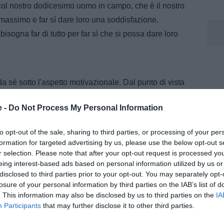
e col nostro dodicesimo uomo in campo, che è il nostro
 massimo e far sì dare loro una soddisfazione.
sogna far di tutto per far sì che si possa dare loro
a sé sotto l'aspetto motivazionale. Dal punto di vista
ome abbiamo sempre fatto contro qualsiasi squadra, è
e -
Do Not Process My Personal Information
ita penso possa incidere non molto, quello che inciderà
e, avere una voglia superiore all'avversario di fare
to opt-out of the sale, sharing to third parties, or processing of your per
formation for targeted advertising by us, please use the below opt-out s
r selection. Please note that after your opt-out request is processed y
eing interest-based ads based on personal information utilized by us or
disclosed to third parties prior to your opt-out. You may separately opt-
losure of your personal information by third parties on the IAB’s list of
. This information may also be disclosed by us to third parties on the
IA
Participants
that may further disclose it to other third parties.