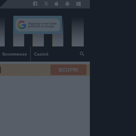
Scommesse
Casinò