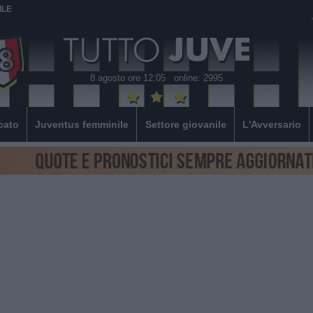
ILE
8 agosto ore 12:05
online: 2995
cato
Juventus femminile
Settore giovanile
L'Avversario