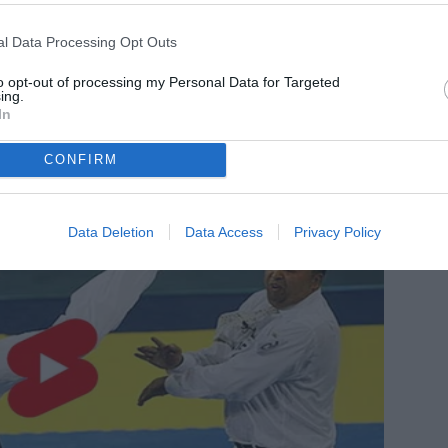
l Data Processing Opt Outs
to opt-out of processing my Personal Data for Targeted
ing.
In
CONFIRM
Data Deletion
Data Access
Privacy Policy