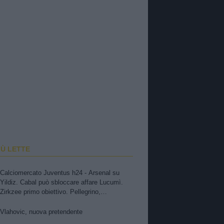
IÙ LETTE
Calciomercato Juventus h24 - Arsenal su
Yildiz. Cabal può sbloccare affare Lucumì.
Zirkzee primo obiettivo. Pellegrino,
concorrenza viola. Zhegrova non vuole partire.
Sorloth sul mercato. Vlahovic, nuova
Vlahovic, nuova pretendente
pretendente