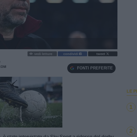
vedi letture
condividi
tweet
O
COM
FONTI PREFERITE
LE P
1
e
Loaded
:
100.00%
2
 è stato intervistato da Sky Sport a ridosso del derby