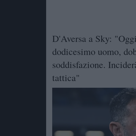
D'Aversa a Sky: "Oggi
dodicesimo uomo, dob
soddisfazione. Inciderà
tattica"