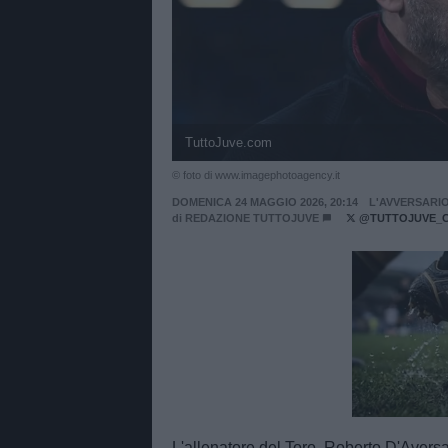
TuttoJuve.com
© foto di www.imagephotoagency.it
DOMENICA 24 MAGGIO 2026, 20:14
L'AVVERSARI
di
REDAZIONE TUTTOJUVE
@TUTTOJUVE_
Unmut
L'allenatore del Toro, Roberto D'Aversa,