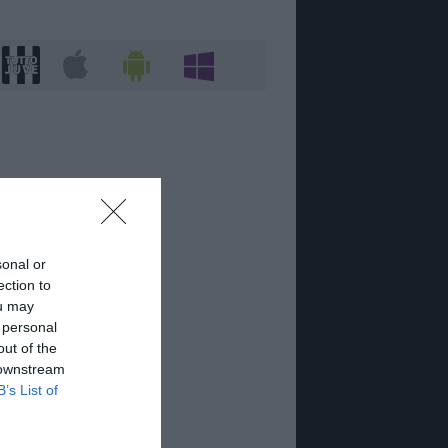
sonal or
ection to
ou may
 personal
out of the
 downstream
B’s List of