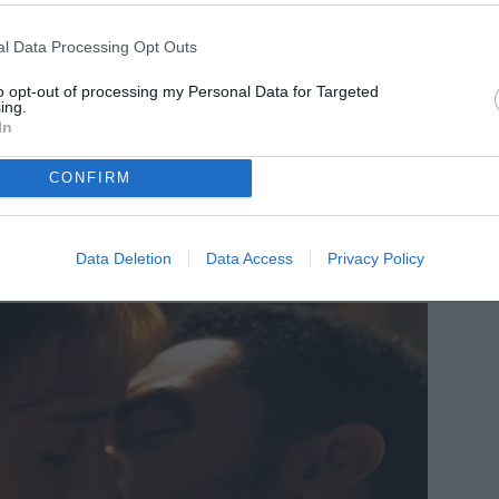
l Data Processing Opt Outs
to opt-out of processing my Personal Data for Targeted
ing.
In
CONFIRM
Data Deletion
Data Access
Privacy Policy