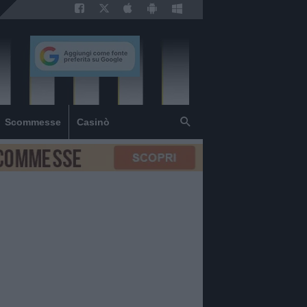
Scommesse
Casinò