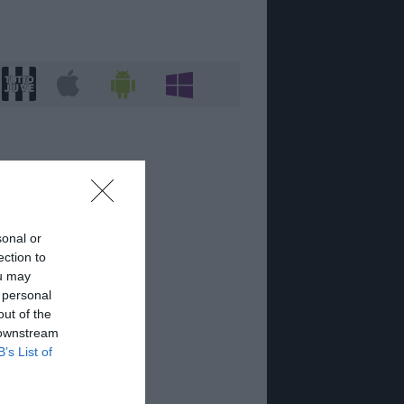
sonal or
ection to
ou may
 personal
out of the
 downstream
B’s List of