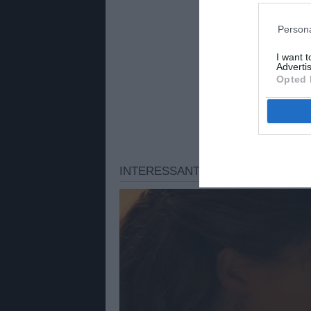
Persona
I want 
Advertis
Opted 