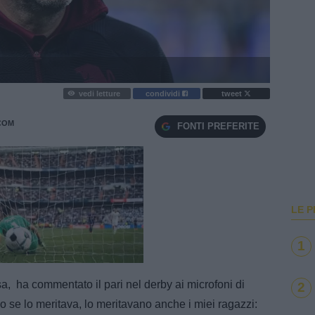
vedi letture
condividi
tweet
COM
FONTI PREFERITE
LE P
1
e
Loaded
:
100.00%
a, ha commentato il pari nel derby ai microfoni di
2
o se lo meritava, lo meritavano anche i miei ragazzi: