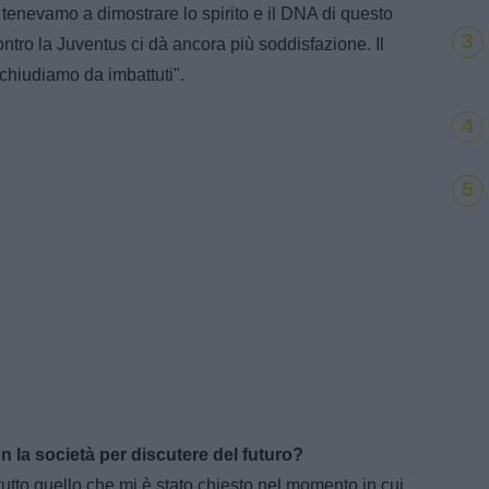
 tenevamo a dimostrare lo spirito e il DNA di questo
3
contro la Juventus ci dà ancora più soddisfazione. Il
chiudiamo da imbattuti".
4
5
 la società per discutere del futuro?
tutto quello che mi è stato chiesto nel momento in cui