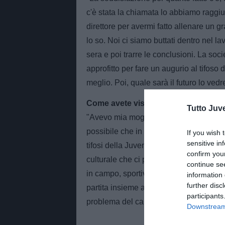
c'è stata la chiamata lo abbiamo raggi
direttore per avermi fatto allenare un 
lo so. Noi ci siamo buttati dentro nel lav
sera e poi trarre le conclusioni. La soci
approfitto per fare un augurio al tifoso
meglio. Poi, quale sarà il futuro lo ved
Come avete vissuto quei momenti pri
Tutto Juv
"Avevo mia moglie e i miei figli allo st
possibile che in una partita di calcio c
If you wish 
sensitive in
tifosi della Juventus andare via dallo s
confirm you
culturale che ci portiamo dietro in Ita
continue se
in campo, sportivamente parlando, ma al 
information 
further disc
partita insieme ai propri familiari senz
participants
problema del calcio, purtroppo siamo ind
Downstream 