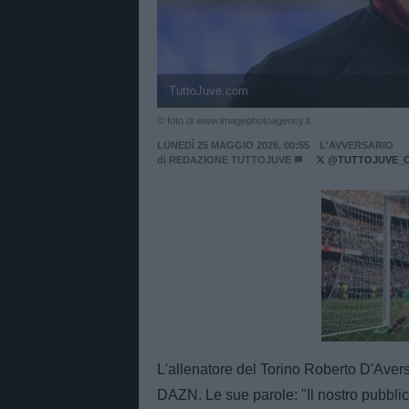
TuttoJuve.com
© foto di www.imagephotoagency.it
LUNEDÌ 25 MAGGIO 2026, 00:55
L'AVVERSARIO
di
REDAZIONE TUTTOJUVE
@TUTTOJUVE_
Unmut
L'allenatore del Torino Roberto D'Avers
DAZN. Le sue parole: "Il nostro pubblic