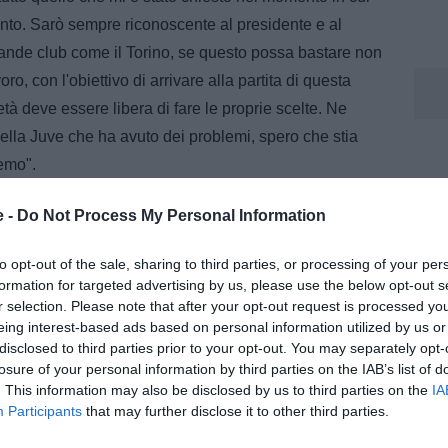
unto. Sarò sempre riconoscente al presidente e al
grande club come il Torino, se questo possa bastare non
oro, con l'obiettivo di arrivare alla partita di questa
età deve essere libera di fare le proprie scelte. Ne
 della Juve che ha avuto dei problemi, spero che stia
remo".
ma della partita?
e -
Do Not Process My Personal Information
adio, dobbiamo migliorare a livello culturale. Non è
i dobbiamo preoccupare per i nostri familiari. Vedere i
to opt-out of the sale, sharing to third parties, or processing of your per
formation for targeted advertising by us, please use the below opt-out s
tadio è una sconfitta per tutti ma è un problema
r selection. Please note that after your opt-out request is processed y
lia e mi auguro possa migliorare. Un derby va combattuto
eing interest-based ads based on personal information utilized by us or
di fuori si deve avere la possibilità di vedere la
disclosed to third parties prior to your opt-out. You may separately opt-
losure of your personal information by third parties on the IAB’s list of
a preoccuparsi per incidenti o altre cose. Non è solo un
. This information may also be disclosed by us to third parties on the
IA
ietro rispetto ad altri paesi".
Participants
that may further disclose it to other third parties.