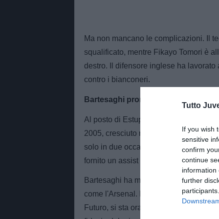
Ma non mancano le complicazioni. Il tec
squalificato, mentre Fikayo Tomori è al
destro. Il difensore inglese ha lavorato 
contro i bianconeri.
Bartesaghi pronto a partire titolare:
Tutto Juv
Al posto di Estupinan, la prima opzione 
If you wish 
2005, cresciuto nel vivaio rossonero, è
sensitive in
solo in due occasioni da titolare. L’ulti
confirm you
continue se
fornito un assist decisivo per Gimenez.
information 
Bartesaghi ha mostrato segnali di crescit
further disc
participants
come l'Arsenal. Nato come terzino sini
Downstream 
Futuro, si sta ora affermando come ester