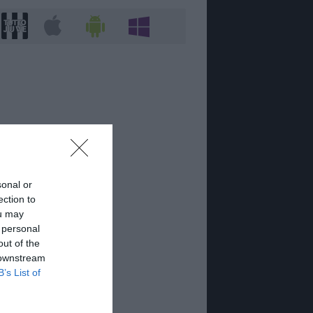
sonal or
ection to
ou may
 personal
out of the
 downstream
B’s List of