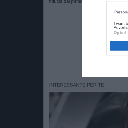
fiducia dal primo minuto contro la Juve
Persona
I want 
Advertis
Opted 