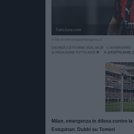
TuttoJuve.com
© foto di www.imagephotoagency.it
GIOVEDÌ 2 OTTOBRE 2025, 09:20
L'AVVERSARIO
di
REDAZIONE TUTTOJUVE
@TUTTOJUVE_
Unmut
Milan, emergenza in difesa contro la 
Estupinan. Dubbi su Tomori