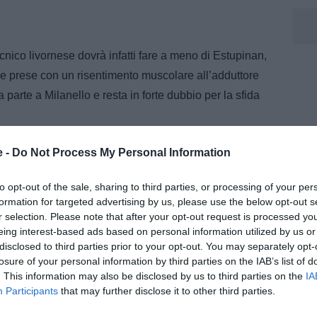
nico livornese dovrà infatti fare a meno di Estupinan,
le prese con un risentimento muscolare all’adduttore
a parte a Milanello e resta in forte dubbio per la sfida
 chance importante per il giovane terzino del Milan
e -
Do Not Process My Personal Information
per la corsia sinistra è Davide Bartesaghi. Il classe
to opt-out of the sale, sharing to third parties, or processing of your per
 già sceso in campo 17 volte con il Milan, anche se
formation for targeted advertising by us, please use the below opt-out s
ma è arrivata in Coppa Italia contro il Lecce, dove ha
r selection. Please note that after your opt-out request is processed y
eing interest-based ads based on personal information utilized by us or
disclosed to third parties prior to your opt-out. You may separately opt-
a importanti e ha attirato l'interesse di club esteri
losure of your personal information by third parties on the IAB’s list of
. This information may also be disclosed by us to third parties on the
IA
stro e adattato anche da difensore centrale con Milan
Participants
that may further disclose it to other third parties.
no a tutta fascia. Allegri lo stima e potrebbe dargli