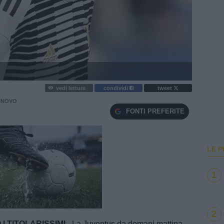
vedi letture
condividi
tweet
VINOVO
FONTI PREFERITE
LE P
1
e
Loaded
:
100.00%
2
I TITOLARISSIMI
- La Juventus da domani mattina