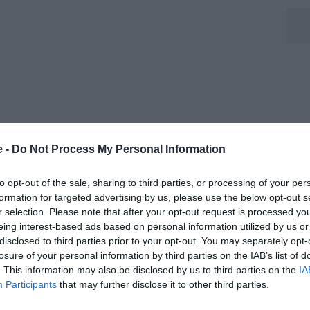
O
- La Juventus, tramite il suo sito internet ufficiale, ha
e -
Do Not Process My Personal Information
 "«Nel calcio può accadere di tutto» non è una frase
uesta Massimiliano Allegri e i suoi uomini partono per
to opt-out of the sale, sharing to third parties, or processing of your per
 contro il Real Madrid. Una partita che andrà
formation for targeted advertising by us, please use the below opt-out s
e lucidità, tutti doti che la Juventus ha in dosi
r selection. Please note that after your opt-out request is processed y
eing interest-based ads based on personal information utilized by us or
sferta di Benevento, si sono ritrovati questa mattina per
disclosed to third parties prior to your opt-out. You may separately opt-
beu e, come sempre accade nei giorni post gara, si
losure of your personal information by third parties on the IAB’s list of
pero per i giocatori impegnati ieri al Vigorito,
. This information may also be disclosed by us to third parties on the
IA
Participants
that may further disclose it to other third parties.
ltri. Domani la squadra tornerà compatta e inizierà a
orno dei quarti di Champions League. Appuntamento a