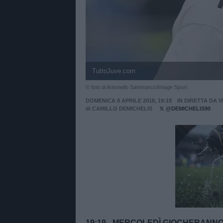
TuttoJuve.com
© foto di Antonello Sammarco/Image Sport
DOMENICA 8 APRILE 2018, 19:19
IN DIRETTA DA 
di
CAMILLO DEMICHELIS
@DEMICHELIS90
Unmut
19:19 - MERCOLEDÌ GIOCHERANNO 