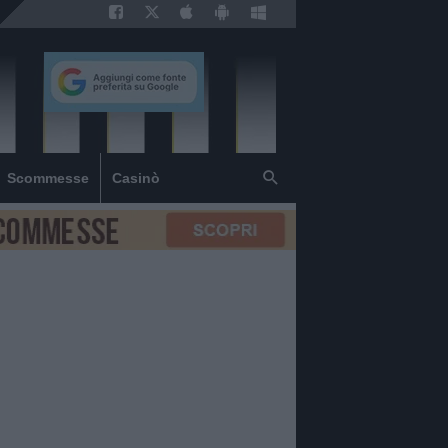
Scommesse
Casinò