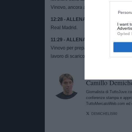
Vinovo, ancora al mattino.", si legge 
Persona
12:28 - ALLENAMENTO IN CORSO
- 
I want 
Real Madrid.
Advertis
Opted 
11:29 - ALLENAMENTO MATTUTINO
Vinovo per preparare la gara contro il 
lavoro di scarico. Mercoledì fra i titola
AUTORE
Camillo Demiche
Giornalista di TuttoJuve.co
conferenze stampa e approf
TuttoMercatoWeb.com ed è
DEMICHELIS90