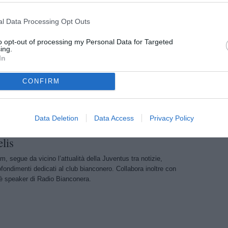
su Juventus.com.
l Data Processing Opt Outs
La Juve si sta allenando in vista della sfida contro il
to opt-out of processing my Personal Data for Targeted
ing.
In
 PER LA JUVE
- La Juventus a breve sarà in campo a
CONFIRM
Real Madrid. Chi ha giocato ieri ovviamente farà un
ri si rivedranno De Sciglio, Chiellini, Khedira e Higuain.
Data Deletion
Data Access
Privacy Policy
lis
m, segue da vicino l’attualità della Juventus tra notizie,
ondimenti dedicati al club bianconero. Collabora inoltre con
 speaker di Radio Bianconera.