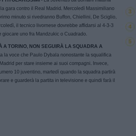
 della gara contro il Real Madrid. Mercoledì Massimiliano
3
l primo minuto si rivedranno Buffon, Chiellini, De Sciglio,
ledì, il tecnico livornese dovrebbe affidarsi al 4-3-3
4
bbe giocare uno fra Mandzukic o Cuadrado.
5
À A TORINO, NON SEGUIRÀ LA SQUADRA A
rsa la voce che Paulo Dybala nonostante la squalifica
 Madrid per stare insieme ai suoi compagni. Invece,
numero 10 juventino, martedì quando la squadra partirà
are e guarderà la partita in televisione e quindi farà il