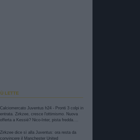
IÙ LETTE
Calciomercato Juventus h24 - Pronti 3 colpi in
entrata. Zirkzee, cresce l'ottimismo. Nuova
offerta a Kessiè? Nico-Inter, pista fredda.
Balerdi resta nei radar. Suzuki in pole, Vicario
il piano B. David in bilico
Zirkzee dice sì alla Juventus: ora resta da
convincere il Manchester United