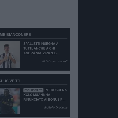
RME BIANCONERE
SPALLETTI INSEGNA A
TUTTI, ANCHE A CHI
ANDRÀ VIA. ZIRKZEE-
SUKUKI? SÌ, MA...
di Fabrizio Ponciroli
CLUSIVE TJ
RETROSCENA
ESCLUSIVA TJ
KOLO MUANI: HA
RINUNCIATO AI BONUS PUR
DI TORNARE ALLA
di Mirko Di Natale
JUVENTUS