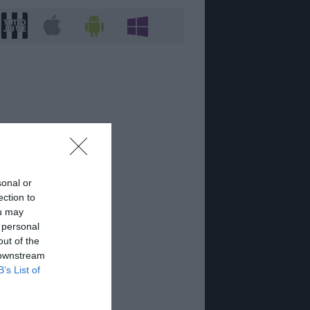
sonal or
ection to
ou may
 personal
out of the
 downstream
B’s List of