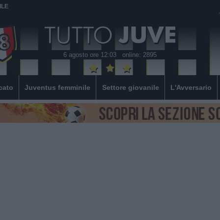
ILE
6 agosto ore 12:03
online: 2895
cato
Juventus femminile
Settore giovanile
L'Avversario