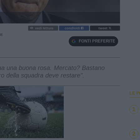
vedi letture
condividi
tweet
IE
FONTI PREFERITE
s ha una buona rosa. Mercato? Bastano
ro della squadra deve restare".
LE P
1
e
2
Loaded
:
100.00%