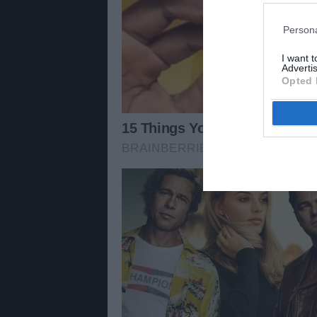
Persona
I want 
Advertis
Opted 