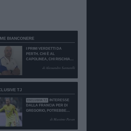
RME BIANCONERE
I PRIMI VERDETTI DA
PERTH. CHI È AL
CAPOLINEA, CHI RISCHIA
LA CESSIONE O LA
di Alessandro Santarelli
PANCHINA. PORTIERE
EMERGENZA TOTALE!
CLUSIVE TJ
INTERESSE
ESCLUSIVA TJ
DALLA FRANCIA PER DI
GREGORIO, POTREBBE
ESSERCI IL SI!
di Massimo Pavan