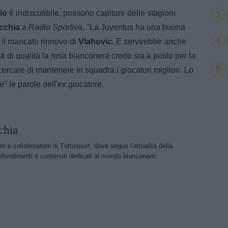
rio
è indiscutibile, possono capitare delle stagioni
3
cchia
a
Radio Sportiva
. "La Juventus ha una buona
4
o il mancato rinnovo di
Vlahovic
. E servirebbe anche
ti di qualità la rosa bianconera credo sia a posto per la
5
rcare di mantenere in squadra i giocatori migliori. Lo
" le parole dell'ex giocatore.
chia
m e collaboratore di Tuttosport, dove segue l’attualità della
ofondimenti e contenuti dedicati al mondo bianconero.