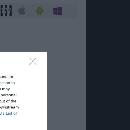
sonal or
ection to
ou may
 personal
out of the
 downstream
B’s List of