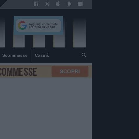
Scommesse
Casinò