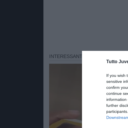
Tutto Juv
If you wish 
sensitive in
confirm you
continue se
information 
further disc
participants
Downstream 