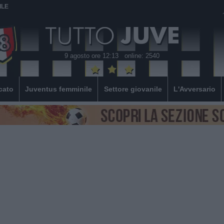
ILE
9 agosto ore 12:13
online: 2540
cato
Juventus femminile
Settore giovanile
L'Avversario