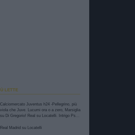
IÙ LETTE
Calciomercato Juventus h24 -Pellegrino, più
viola che Juve. Lucumi ora o a zero, Marsiglia
su Di Gregorio! Real su Locatelli. Intrigo Psg-
Juve per il portiere. Avanza Trubin
Real Madrid su Locatelli