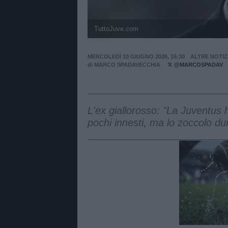
TuttoJuve.com
MERCOLEDÌ 10 GIUGNO 2026, 15:30
ALTRE NOTIZ
di
MARCO SPADAVECCHIA
@MARCOSPADAV
L'ex giallorosso: "La Juventu
pochi innesti, ma lo zoccolo du
Unmut