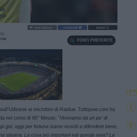
vedi letture
condividi
tweet
ZIE
COM
FONTI PREFERITE
LE P
e
Loaded
:
100.00%
1
 sull'Udinese ai microfoni di Raidue. Tuttojuve.com ha
da nel corso di 90° Minuto: "
Venivamo da un po' di
2
ppi gol, oggi per fortuna siamo riusciti a difendere bene,
ia stasera. La cosa più important edi questa sera? La