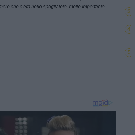
more che c'era nello spogliatoio, molto importante.
3
4
5