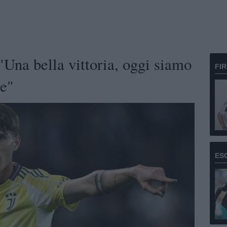
na bella vittoria, oggi siamo
FI
ne"
ES