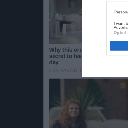
Persona
I want 
Advertis
Opted 