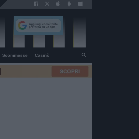
Scommesse
Casinò