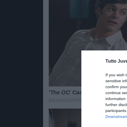
Tutto Juv
If you wish 
sensitive in
confirm you
continue se
information 
further disc
participants
Downstream 