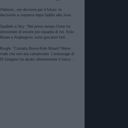
per Nico. PSG alza offerta per Suzuki.
Zhegrova non vuole partire. Sorloth sul
Vlahovic, ore decisive per il futuro: la
mercato. Vlahovic, nuova pretendente
decisione a sorpresa dopo l'addio alla Juve
Spalletti a Sky: “Nel primo tempo l’Inter ha
dimostrato di essere più squadra di noi. Kolo
Muani e Alajbegovic sono giocatori forti
però…”
Borghi: “Contatto Bovio-Kolo Muani? Meno
male che non era campionato. L’entourage di
Di Gregorio ha alzato ulteriormente il fuoco.
Perin meglio dell’ex Monza. Bene Kolo Muani
e Alajbegovic”