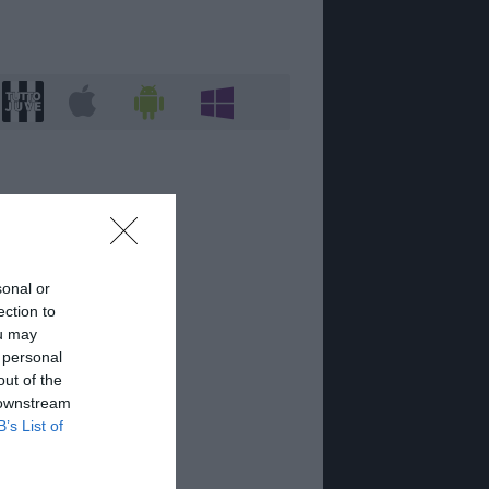
sonal or
ection to
ou may
 personal
out of the
 downstream
B’s List of