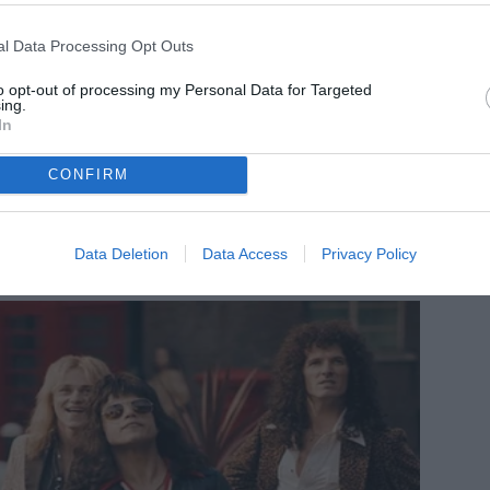
l Data Processing Opt Outs
to opt-out of processing my Personal Data for Targeted
ing.
In
CONFIRM
Data Deletion
Data Access
Privacy Policy