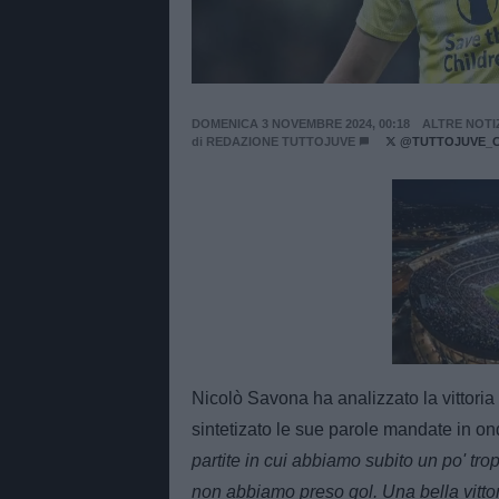
DOMENICA 3 NOVEMBRE 2024, 00:18
ALTRE NOTI
di
REDAZIONE TUTTOJUVE
@TUTTOJUVE_
Unmut
Nicolò Savona ha analizzato la vittoria
sintetizato le sue parole mandate in on
partite in cui abbiamo subito un po' tro
non abbiamo preso gol. Una bella vittor