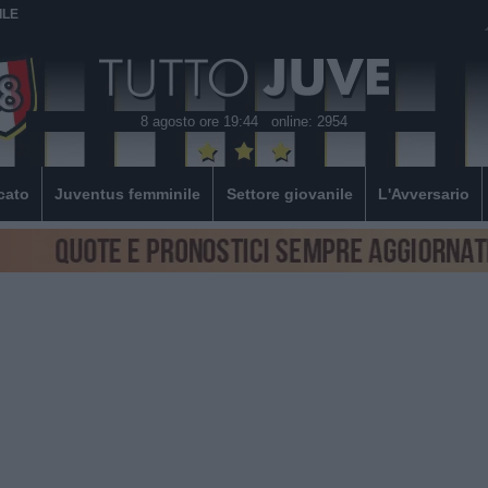
ILE
8 agosto ore 19:44
online: 2954
cato
Juventus femminile
Settore giovanile
L'Avversario