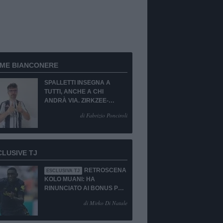
RME BIANCONERE
SPALLETTI INSEGNA A
TUTTI, ANCHE A CHI
ANDRÀ VIA. ZIRKZEE-
SUKUKI? SÌ, MA...
di Fabrizio Ponciroli
CLUSIVE TJ
RETROSCENA
ESCLUSIVA TJ
KOLO MUANI: HA
RINUNCIATO AI BONUS PUR
DI TORNARE ALLA
di Mirko Di Natale
JUVENTUS