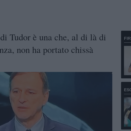
di Tudor è una che, al di là di
FI
nza, non ha portato chissà
ES