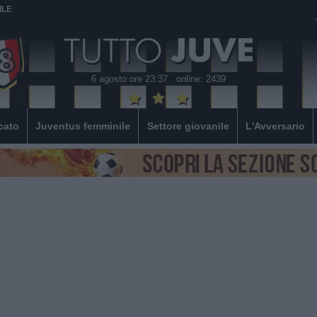
ILE
6 agosto ore 23:37
online: 2439
cato
Juventus femminile
Settore giovanile
L'Avversario