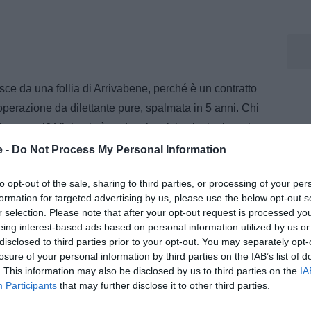
ce da una follia di Arrivabene, perché è un contratto
perazione da dilettante pure, spalmata in 5 anni. Chi
liano oggi? Vlahovic è andato in crisi psicologica, che
Lui a livello internazionale non ha nessuno che gli
e -
Do Not Process My Personal Information
n Milan dica che vuole prenderlo a cifre basse. Se
to opt-out of the sale, sharing to third parties, or processing of your per
dire addio. Altrimenti se predominante è l'aspetto
formation for targeted advertising by us, please use the below opt-out s
si di quest'anno è talmente psicologica e caratteriale
r selection. Please note that after your opt-out request is processed y
che alla Fiorentina".
eing interest-based ads based on personal information utilized by us or
disclosed to third parties prior to your opt-out. You may separately opt-
losure of your personal information by third parties on the IAB’s list of
. This information may also be disclosed by us to third parties on the
IA
i dati per capire quanti sono gli infortuni per poi agire
Participants
that may further disclose it to other third parties.
nde l'elenco degli infortuni e ci lavora? Un conto è