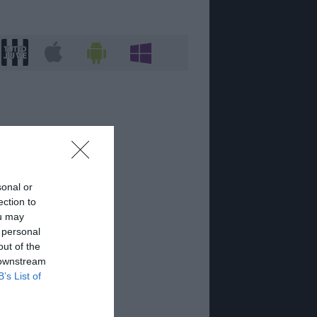
sonal or
ection to
ou may
 personal
out of the
 downstream
B’s List of