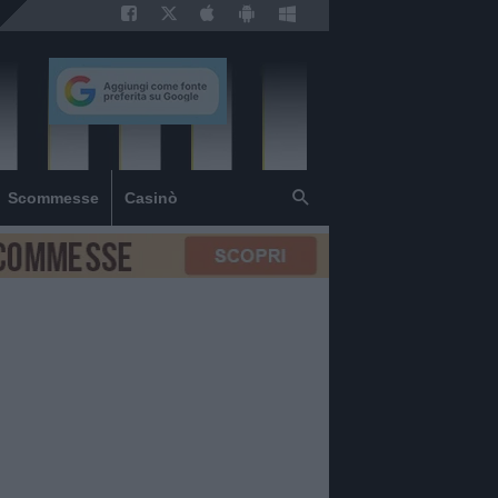
Scommesse
Casinò