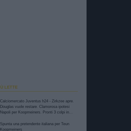
IÙ LETTE
Calciomercato Juventus h24 - Zirkzee apre.
Douglas vuole restare. Clamorosa ipotesi
Napoli per Koopmeiners. Pronti 3 colpi in
entrata. Suzuki, attese novità. Nuova offerta a
Kessiè? Cambiaso, futuro incerto. Nico-Inter,
Spunta una pretendente italiana per Teun
pista fredda
Koopmeiners