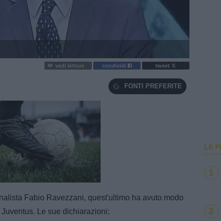
vedi letture
condividi
tweet
FONTI PREFERITE
LE P
1
e
Loaded
:
100.00%
ornalista Fabio Ravezzani, quest'ultimo ha avuto modo
2
Juventus. Le sue dichiarazioni: