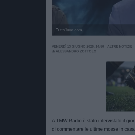
TuttoJuve.com
VENERDÌ 13 GIUGNO 2025, 14:50
ALTRE NOTIZIE
di
ALESSANDRO ZOTTOLO
Unmut
A TMW Radio è stato intervistato il gi
di commentare le ultime mosse in casa 