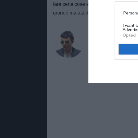
fare certe cose al Tolosa, altre alla Ju
grande malata del calcio italiano".
Persona
I want 
Advertis
AUTORE
Opted 
Alessandro Zott
Giornalista di TuttoJuve.co
approfondimenti e contenuti