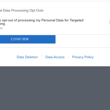
ve. Alla Juve devi vincere qualcosa. Vedo nella Juve la
l Data Processing Opt Outs
to opt-out of processing my Personal Data for Targeted
ing.
In
olo
CONFIRM
m, dove segue l’attualità della Juventus con notizie,
 dedicati al club bianconero.
Data Deletion
Data Access
Privacy Policy