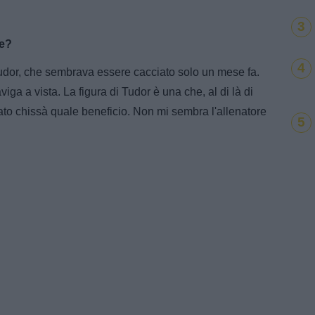
3
ve?
4
udor, che sembrava essere cacciato solo un mese fa.
ga a vista. La figura di Tudor è una che, al di là di
ato chissà quale beneficio. Non mi sembra l'allenatore
5