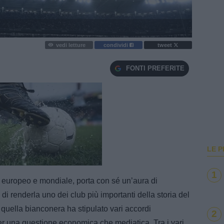
vedi letture
condividi
tweet
FONTI PREFERITE
LE P
e
Loaded
:
100.00%
1
o, europeo e mondiale, porta con sé un’aura di
 di renderla uno dei club più importanti della storia del
 quella bianconera ha stipulato vari accordi
2
er una questione economica che mediatica. Tra i vari