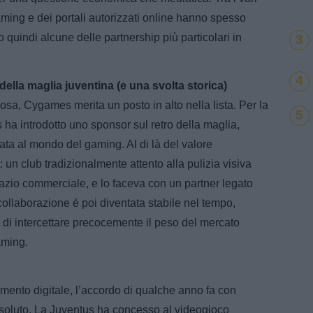
ming e dei portali autorizzati online hanno spesso
o quindi alcune delle partnership più particolari in
3
4
ella maglia juventina (e una svolta storica)
sa, Cygames merita un posto in alto nella lista. Per la
5
s ha introdotto uno sponsor sul retro della maglia,
a al mondo del gaming. Al di là del valore
 un club tradizionalmente attento alla pulizia visiva
pazio commerciale, e lo faceva con un partner legato
a collaborazione è poi diventata stabile nel tempo,
 di intercettare precocemente il peso del mercato
aming.
imento digitale, l’accordo di qualche anno fa con
 assoluto. La Juventus ha concesso al videogioco