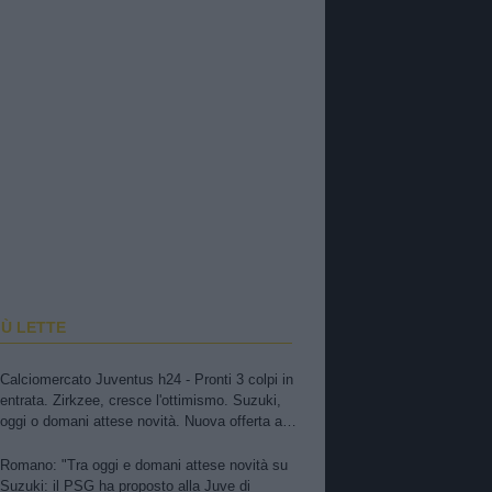
IÙ LETTE
Calciomercato Juventus h24 - Pronti 3 colpi in
entrata. Zirkzee, cresce l'ottimismo. Suzuki,
oggi o domani attese novità. Nuova offerta a
Kessiè? Cambiaso, futuro incerto. Nico-Inter,
pista fredda. Balerdi resta nei radar. David in
Romano: "Tra oggi e domani attese novità su
bilico
Suzuki: il PSG ha proposto alla Juve di