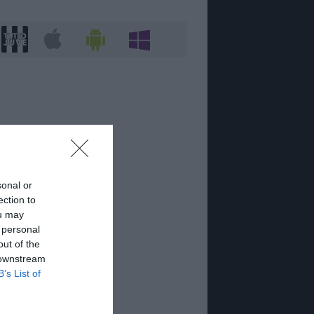
sonal or
ection to
ou may
 personal
out of the
 downstream
B’s List of