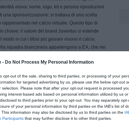
identità visiva: nome, logo, kit e persino riproduzioni
di una sponsorizzazione: si trattava di una scelta
 rappresentato nel calcio virtuale. Questo tipo di
 chiave: il valore del brand Juventus si estende
modo in cui i tifosi più giovani vivono il calcio.
i della squadra bianconera appartengono a EA, che nei
la licenza esclusiva della Juventus.
e -
Do Not Process My Personal Information
to opt-out of the sale, sharing to third parties, or processing of your per
formation for targeted advertising by us, please use the below opt-out s
r selection. Please note that after your opt-out request is processed y
eing interest-based ads based on personal information utilized by us or
disclosed to third parties prior to your opt-out. You may separately opt-
losure of your personal information by third parties on the IAB’s list of
. This information may also be disclosed by us to third parties on the
IA
Participants
that may further disclose it to other third parties.