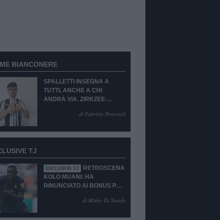
RME BIANCONERE
SPALLETTI INSEGNA A
TUTTI, ANCHE A CHI
ANDRÀ VIA. ZIRKZEE-
SUKUKI? SÌ, MA...
di Fabrizio Ponciroli
CLUSIVE TJ
RETROSCENA
ESCLUSIVA TJ
KOLO MUANI: HA
RINUNCIATO AI BONUS PUR
DI TORNARE ALLA
di Mirko Di Natale
JUVENTUS