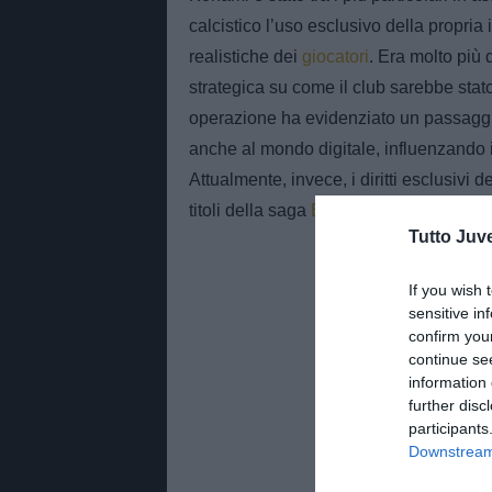
calcistico l’uso esclusivo della propria 
realistiche dei
giocatori
. Era molto più 
strategica su come il club sarebbe stato
operazione ha evidenziato un passaggio
anche al mondo digitale, influenzando il 
Attualmente, invece, i diritti esclusiv
titoli della saga
EA Sports FC
possiede 
Tutto Juv
If you wish 
sensitive in
confirm you
continue se
information 
further disc
participants
Downstream 