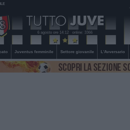
ILE
6 agosto ore 14:12
online: 3366
cato
Juventus femminile
Settore giovanile
L'Avversario