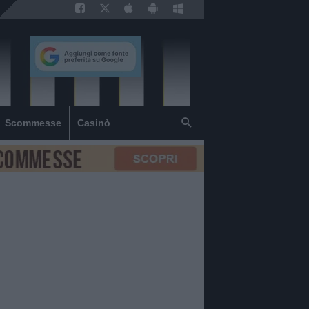
Scommesse
Casinò