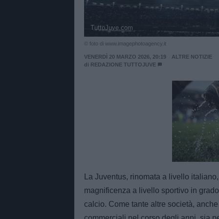
TuttoJuve.com
© foto di www.imagephotoagency.it
VENERDÌ 20 MARZO 2026, 20:19
ALTRE NOTIZIE
di
REDAZIONE TUTTOJUVE
Unmut
La Juventus, rinomata a livello italian
magnificenza a livello sportivo in grado
calcio. Come tante altre società, anche
commerciali nel corso degli anni, sia p