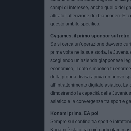
campi di interesse, anche quello del ga
attirato l'attenzione dei bianconeri. Ecc
questo ambito specifico.
Cygames, il primo sponsor sul retro d
Se si cerca un’operazione davvero curio
prima volta nella sua storia, la Juventu
scegliendo un’azienda giapponese legat
economico, il dato simbolico fu enorme:
della propria divisa apriva un nuovo s
all’intrattenimento digitale asiatico. L
dimostrando la capacità della Juventus
asiatico e la convergenza tra sport e g
Konami prima, EA poi
Sempre sul confine tra sport e intratten
Konami è stato tra i più particolari in