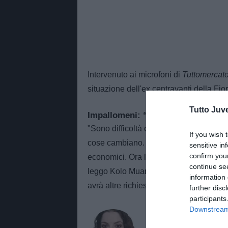
Intervenuto ai microfoni di
Tuttomercat
situazione dell'ex centravanti della Fio
Tutto Juv
Impallomeni: “La Juve ora deve tr
"Sono difficoltà che potevamo immagi
If you wish 
cose cambiano. Bisogna separare la volo
sensitive in
confirm you
economici. Ora la Juve non sa cosa trov
continue se
leggo Kolo Muani, ma non credo sia la 
information 
avrà altre richieste".
further disc
participants
Downstream 
AUTORE