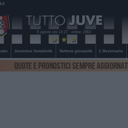
ILE
8 agosto ore 13:27
online: 2964
cato
Juventus femminile
Settore giovanile
L'Avversario