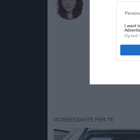
Alessandra Stefa
Giornalista di TuttoJuve.co
Persona
approfondimenti e contenut
TuttoMercatoWeb.com.
I want 
Advertis
Opted 