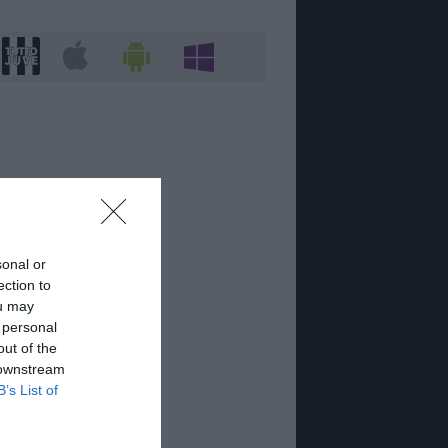
sonal or
ection to
ou may
 personal
out of the
 downstream
B’s List of