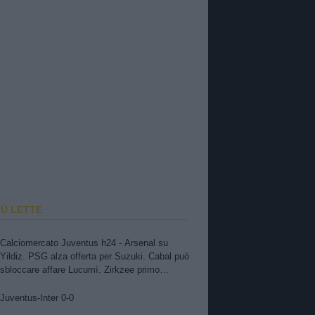
IÙ LETTE
Calciomercato Juventus h24 - Arsenal su
Yildiz. PSG alza offerta per Suzuki. Cabal può
sbloccare affare Lucumì. Zirkzee primo
obiettivo. Pellegrino, concorrenza viola.
Zhegrova non vuole partire. Sorloth sul
Juventus-Inter 0-0
mercato. Vlahovic, nuova pretendente