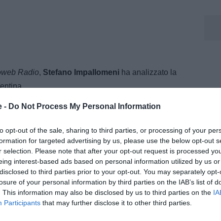
oweb Radio
,
Stefano Impallomeni
ha analizzato la
rentina.
e -
Do Not Process My Personal Information
ovare un centravanti”
nare. Noi pensavamo che potesse rinnovare, ma le
to opt-out of the sale, sharing to third parties, or processing of your per
ntà del calciatore di rimanere e gli interessi
formation for targeted advertising by us, please use the below opt-out s
r selection. Please note that after your opt-out request is processed y
erà per sostituirlo, ora deve cercare un centravanti. Io
eing interest-based ads based on personal information utilized by us or
prima scelta. Vlahovic, se non ha trovato un accordo,
disclosed to third parties prior to your opt-out. You may separately opt-
losure of your personal information by third parties on the IAB’s list of
. This information may also be disclosed by us to third parties on the
IA
Participants
that may further disclose it to other third parties.