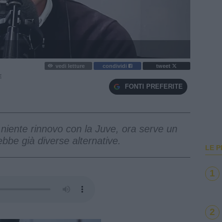
vedi letture
condividi
tweet
E
FONTI PREFERITE
 niente rinnovo con la Juve, ora serve un
ebbe già diverse alternative.
LE P
1
2