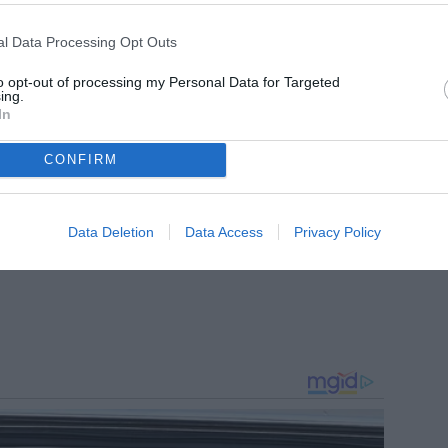
nelli
m, dove segue l’attualità della Juventus con notizie,
l Data Processing Opt Outs
i dedicati al mondo bianconero. Collabora inoltre con
to opt-out of processing my Personal Data for Targeted
ing.
In
CONFIRM
Data Deletion
Data Access
Privacy Policy