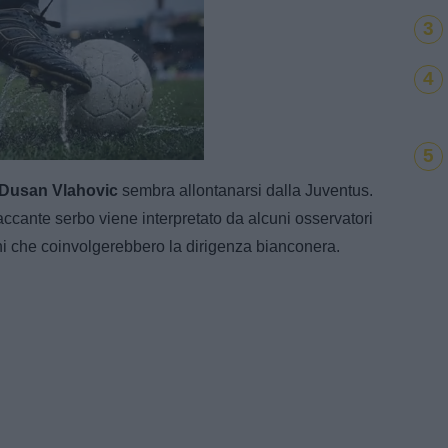
3
4
e
Loaded
:
5
100.00%
Dusan Vlahovic
sembra allontanarsi dalla Juventus.
taccante serbo viene interpretato da alcuni osservatori
ni che coinvolgerebbero la dirigenza bianconera.