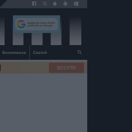
Scommesse
Casinò