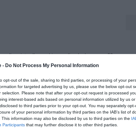
 quella spinta alla vecchia guardia, che ha ancora 28
cchi – ha precisato Di Maria –. Credo che quella
e -
Do Not Process My Personal Information
 perché spinge, perché cerca un posto, perché vuole
to opt-out of the sale, sharing to third parties, or processing of your per
a volta quello che Scaloni ha sempre detto: l'unico
formation for targeted advertising by us, please use the below opt-out s
r selection. Please note that after your opt-out request is processed y
eing interest-based ads based on personal information utilized by us or
disclosed to third parties prior to your opt-out. You may separately opt-
losure of your personal information by third parties on the IAB’s list of
chia
. This information may also be disclosed by us to third parties on the
IA
Participants
that may further disclose it to other third parties.
m e collaboratore di Tuttosport, dove segue l’attualità della
ofondimenti e contenuti dedicati al mondo bianconero.