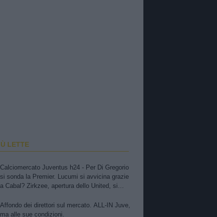
IÙ LETTE
Calciomercato Juventus h24 - Per Di Gregorio
si sonda la Premier. Lucumi si avvicina grazie
a Cabal? Zirkzee, apertura dello United, si
tratta. Casting per la porta, ma sfuma Suzuki
Affondo dei direttori sul mercato. ALL-IN Juve,
ma alle sue condizioni.