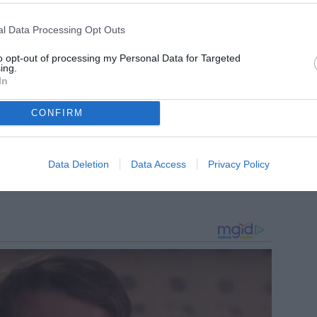
l Data Processing Opt Outs
to opt-out of processing my Personal Data for Targeted
ing.
In
CONFIRM
Data Deletion
Data Access
Privacy Policy