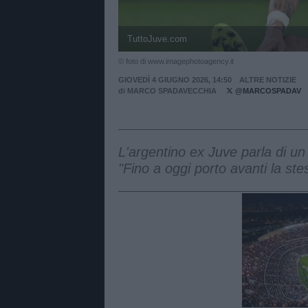
TuttoJuve.com
© foto di www.imagephotoagency.it
GIOVEDÌ 4 GIUGNO 2026, 14:50
ALTRE NOTIZIE
di
MARCO SPADAVECCHIA
@MARCOSPADAV
L'argentino ex Juve parla di un 
"Fino a oggi porto avanti la st
Unmut