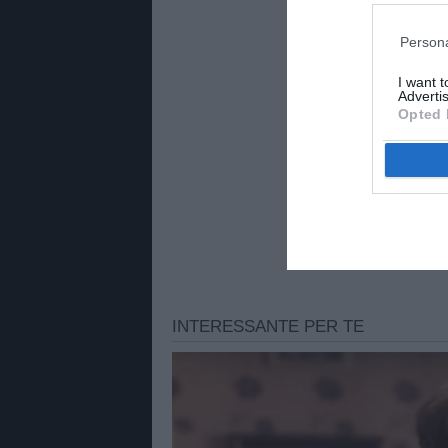
MARCOSPADAV
Persona
I want 
Advertis
Opted 