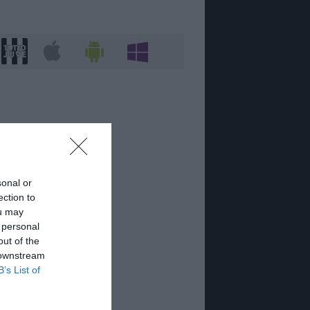
sonal or
ection to
ou may
 personal
out of the
 downstream
B’s List of