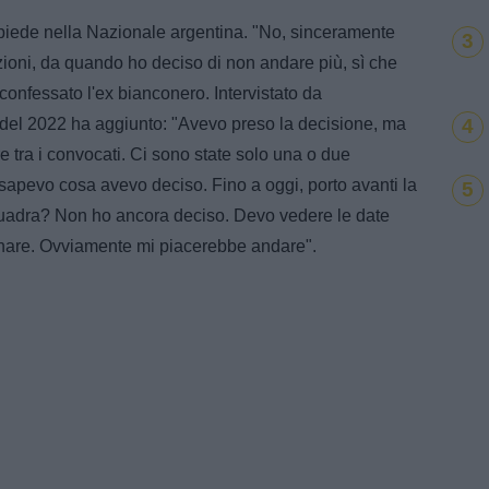
piede nella Nazionale argentina. "No, sinceramente
3
ioni, da quando ho deciso di non andare più, sì che
onfessato l'ex bianconero. Intervistato da
4
 del 2022 ha aggiunto: "Avevo preso la decisione, ma
 tra i convocati. Ci sono state solo una o due
 sapevo cosa avevo deciso. Fino a oggi, porto avanti la
5
uadra? Non ho ancora deciso. Devo vedere le date
nare. Ovviamente mi piacerebbe andare".