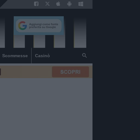
Scommesse
Casinò