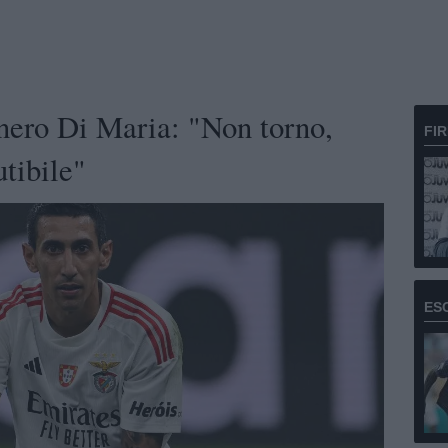
onero Di Maria: "Non torno,
FI
utibile"
ES