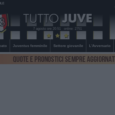
ILE
7 agosto ore 20:51
online: 2751
cato
Juventus femminile
Settore giovanile
L'Avversario