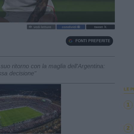
vedi letture
condividi
tweet
FONTI PREFERITE
suo ritorno con la maglia dell'Argentina:
essa decisione"
LE P
1
2
e
Loaded
:
100.00%