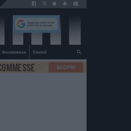
Scommesse
Casinò