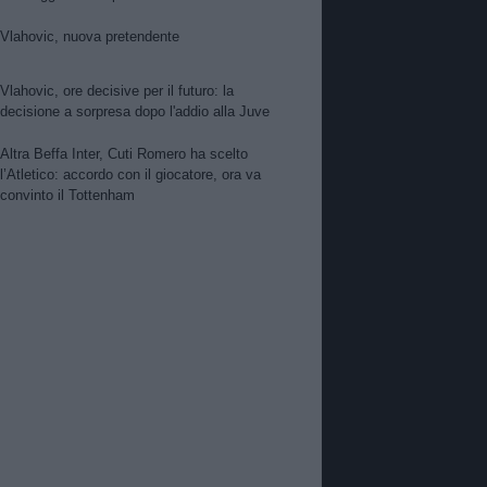
per Suzuki. Pellegrino, concorrenza viola.
Zhegrova non vuole partire. Sorloth sul
Vlahovic, nuova pretendente
mercato. Vlahovic, nuova pretendente
Vlahovic, ore decisive per il futuro: la
decisione a sorpresa dopo l'addio alla Juve
Altra Beffa Inter, Cuti Romero ha scelto
l’Atletico: accordo con il giocatore, ora va
convinto il Tottenham