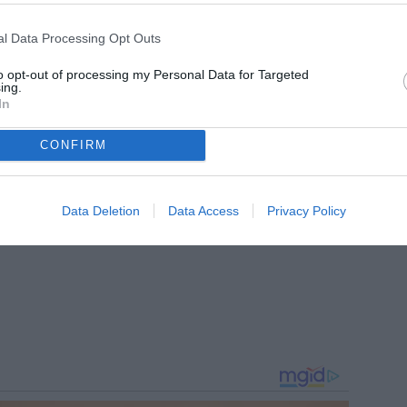
 TuttoJuve.com e TuttoMercatoWeb.com, dove segue l’attualità
l Data Processing Opt Outs
azionale tra notizie, approfondimenti e aggiornamenti dedicati
o.
to opt-out of processing my Personal Data for Targeted
ing.
In
CONFIRM
Data Deletion
Data Access
Privacy Policy