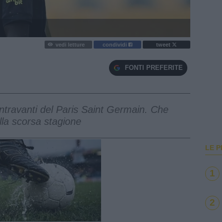
vedi letture
condividi
tweet
FONTI PREFERITE
centravanti del Paris Saint Germain. Che
lla scorsa stagione
LE P
1
2
e
Loaded
:
100.00%