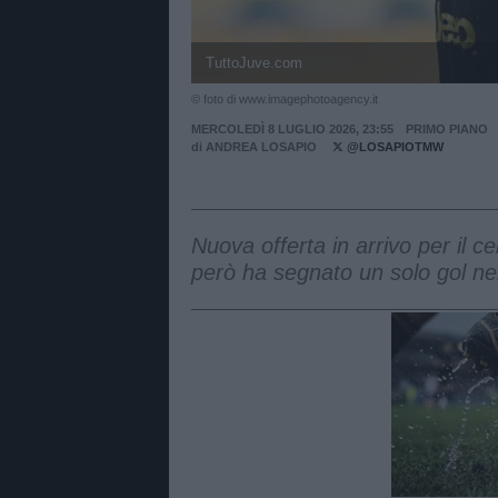
TuttoJuve.com
© foto di www.imagephotoagency.it
MERCOLEDÌ 8 LUGLIO 2026, 23:55
PRIMO PIANO
di
ANDREA LOSAPIO
@LOSAPIOTMW
Nuova offerta in arrivo per il 
però ha segnato un solo gol ne
Unmut