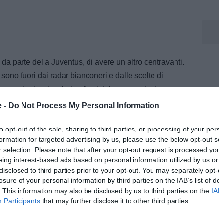
 da parte della Juventus, di avere un altro centravanti.
no fuori dai radar bianconeri e dalle scelte di
e questioni estive: belga fuori dai convocati e in
di segnare una tripletta con il Qatar ed eclissarsi
e -
Do Not Process My Personal Information
ietto da visita per chi vorrebbe acquistarlo.
to opt-out of the sale, sharing to third parties, or processing of your per
ic
, formalmente non un problema della Juventus,
formation for targeted advertising by us, please use the below opt-out s
r selection. Please note that after your opt-out request is processed y
ualora i costi dovessero abbassarsi - potrebbe anche
eing interest-based ads based on personal information utilized by us or
l frattempo, offerte non ne ha e rischia seriamente un
disclosed to third parties prior to your opt-out. You may separately opt-
losure of your personal information by third parties on the IAB’s list of
. This information may also be disclosed by us to third parties on the
IA
Participants
that may further disclose it to other third parties.