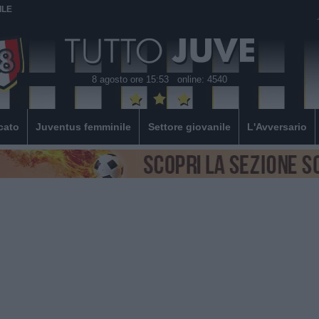
ILE
8 agosto ore 15:53
online: 4540
cato
Juventus femminile
Settore giovanile
L'Avversario