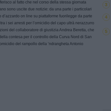
erisco al fatto che nel corso della stessa giornata
3
ano sono uscite due notizie: da una parte i particolari
co d’azzardo on line su piattaforme fuorilegge da parte
4
ltra i sei arresti per l’omicidio del capo ultrà nerazzurro
azioni del collaboratore di giustizia Andrea Beretta, che
5
della contesa per il controllo della Curva Nord di San
omicidio del rampollo della ‘ndrangheta Antonio