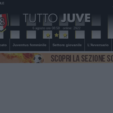
ILE
6 agosto ore 08:58
online: 2922
cato
Juventus femminile
Settore giovanile
L'Avversario