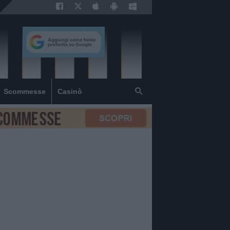
Scommesse
Casinò