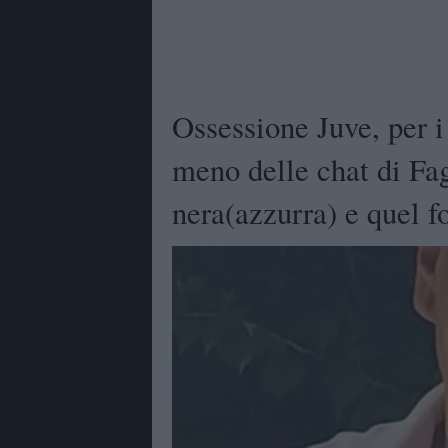
Ossessione Juve, per 
meno delle chat di Fag
nera(azzurra) e quel fo