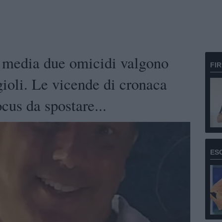
i media due omicidi valgono
FI
ioli. Le vicende di cronaca
cus da spostare...
ES