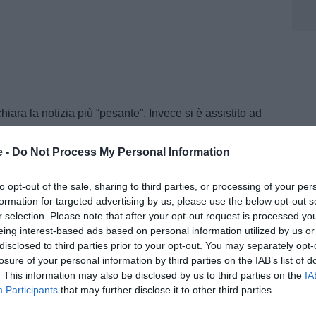
hiara la notizia più “pesante”. Invece si è assistito ad
le ormai famose “chat di Fagioli e compagni” hanno
e -
Do Not Process My Personal Information
isivi e rubriche di commento più o meno moralistiche; la
dell’Inter invece è passata sotto traccia.
to opt-out of the sale, sharing to third parties, or processing of your per
iù importante conoscere ogni dettaglio su chi giocava
formation for targeted advertising by us, please use the below opt-out s
ssimo di una multa di 500 Euro, nell’ambito di una
r selection. Please note that after your opt-out request is processed y
eing interest-based ads based on personal information utilized by us or
messe”, anche se – a quello che si sa finora – non si
disclosed to third parties prior to your opt-out. You may separately opt-
di scommesse sul calcio (tralasciamo il fatto che sulla
losure of your personal information by third parties on the IAB’s list of
il marchio di una società di scommesse e che nel cda
. This information may also be disclosed by us to third parties on the
IA
Participants
that may further disclose it to other third parties.
sedesse il proprietario di una piattaforma per le
sul calcio di Serie A traeva profitto). Molto meno