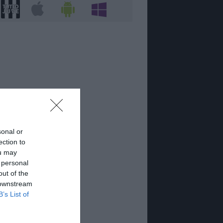
sonal or
ection to
ou may
 personal
out of the
 downstream
B’s List of