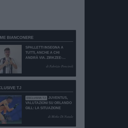
RME BIANCONERE
SPALLETTI INSEGNA A
TUTTI, ANCHE A CHI
ANDRÀ VIA. ZIRKZEE-
SUKUKI? SÌ, MA...
di Fabrizio Ponciroli
CLUSIVE TJ
JUVENTUS,
ESCLUSIVA TJ
VALUTAZIONI SU ORLANDO
GILL: LA SITUAZIONE
di Mirko Di Natale