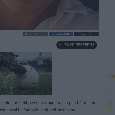
vedi letture
condividi
tweet
FONTI PREFERITE
LE P
1
e
Loaded
:
100.00%
 credo che debba essere approfondito perché non mi
2
se in cui l’informazione dovrebbe essere