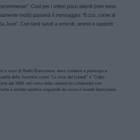
e “scommesse”. Così per i lettori poco attenti (non sono
cisamente molti) passerà il messaggio: “Ecco, come al
a Juve”. Con tanti saluti a omicidi, arresti e rapporti
om e voce di Radio Bianconera, dove conduce e partecipa a
ttualità della Juventus come "La Juve del Lunedì" e "Colpo
ista dal 1994, nel corso della carriera ha collaborato con
niche e testate sportive seguendo da vicino il mondo bianconero.