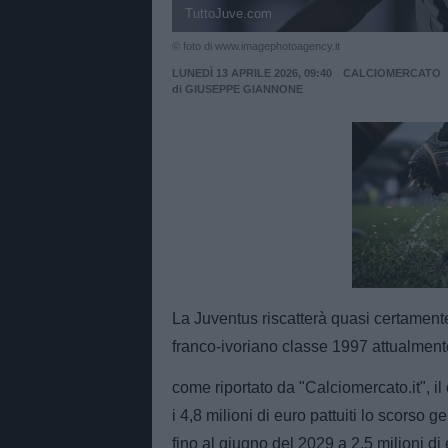
TuttoJuve.com
© foto di www.imagephotoagency.it
LUNEDÌ 13 APRILE 2026, 09:40
CALCIOMERCATO
di
GIUSEPPE GIANNONE
Unmut
La Juventus riscatterà quasi certamente 
franco-ivoriano classe 1997 attualmente
come riportato da "Calciomercato.it", i
i 4,8 milioni di euro pattuiti lo scorso 
fino al giugno del 2029 a 2,5 milioni di