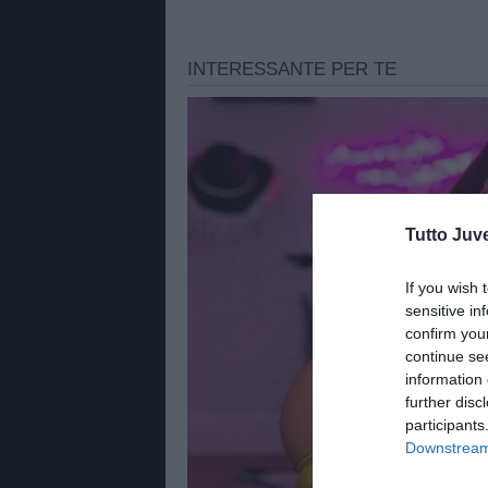
Tutto Juv
If you wish 
sensitive in
confirm you
continue se
information 
further disc
participants
Downstream 