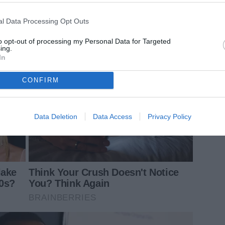
l Data Processing Opt Outs
to opt-out of processing my Personal Data for Targeted
ing.
In
CONFIRM
Data Deletion
Data Access
Privacy Policy