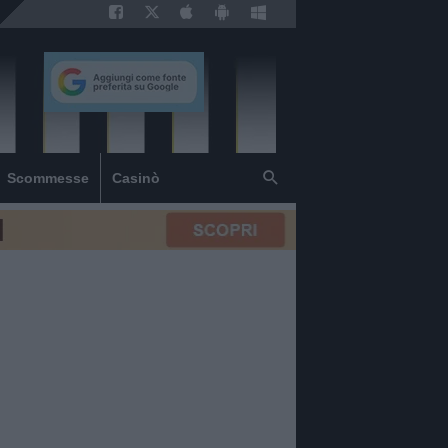
Scommesse
Casinò