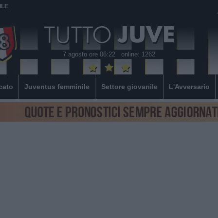
ILE
7 agosto ore 06:22
online: 1262
cato
Juventus femminile
Settore giovanile
L'Avversario