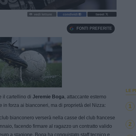
vedi letture
condividi
tweet
FONTI PREFERITE
e
Loaded
:
100.00%
LE P
il cartellino di
Jeremie Boga
, attaccante esterno
 in forza ai bianconeri, ma di proprietà del Nizza:
1
l club bianconero verserà nella casse del club francese
2
gennaio, facendo firmare al ragazzo un contratto valido
 euro a stagione. Boga ha conquistato staff tecnico e