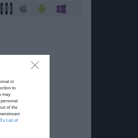
sonal or
ection to
ou may
 personal
out of the
 downstream
B’s List of