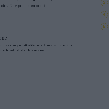
3
ande affare per i bianconeri.
4
5
one
m, dove segue l’attualità della Juventus con notizie,
menti dedicati al club bianconero.