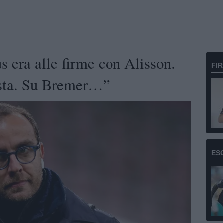
s era alle firme con Alisson.
FI
ista. Su Bremer…”
ES