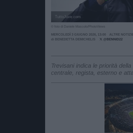
TuttoJuve.com
© foto di Daniele Mascolo/PhotoViews
MERCOLEDÌ 3 GIUGNO 2026, 13:00
ALTRE NOTIZI
di
BENEDETTA DEMICHELIS
@BENNID22
Trevisani indica le priorità del
centrale, regista, esterno e atta
Unmut