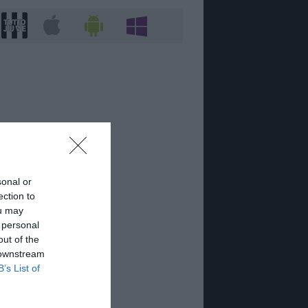
sonal or
ection to
ou may
 personal
out of the
 downstream
B’s List of