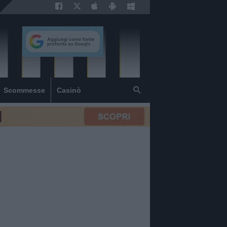
Scommesse
Casinò