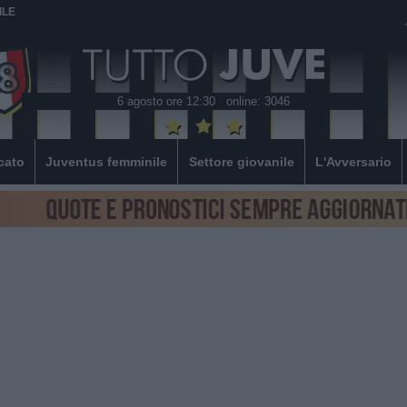
ILE
6 agosto ore 12:30
online: 3046
cato
Juventus femminile
Settore giovanile
L'Avversario