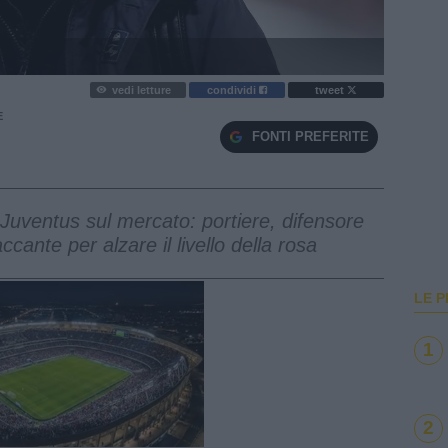
vedi letture
condividi
tweet
E
FONTI PREFERITE
la Juventus sul mercato: portiere, difensore
ccante per alzare il livello della rosa
LE P
1
2
e
Loaded
:
100.00%