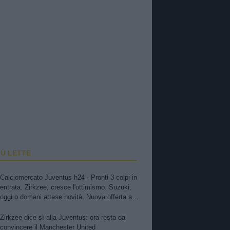
IÙ LETTE
Calciomercato Juventus h24 - Pronti 3 colpi in
entrata. Zirkzee, cresce l'ottimismo. Suzuki,
oggi o domani attese novità. Nuova offerta a
Kessiè? Cambiaso, futuro incerto. Nico-Inter,
pista fredda. Balerdi resta nei radar. David in
Zirkzee dice sì alla Juventus: ora resta da
bilico
convincere il Manchester United