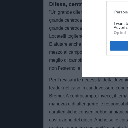
Difesa, centrocampo e attacco:
Persona
“Un grande difensore centrale, anche p
grande centrocampista, questo forse l
I want 
Advertis
grande centrocampista, un regista, qu
Opted 
Locatelli togliendogli anche quel tipo d
E aiutare anche gli altri a gestire megli
mezzo al campo, cioè uno che giochi l
meglio di cambiaso dell’ultimo anno, c
non l’esterno, e poi appunto l’attaccante
Per Trevisani le necessità della Juvent
leader nel caso in cui dovessero concret
Bremer. A centrocampo, invece, il tema 
manovra e di alleggerire le responsabili
caratteristiche consentirebbe ai bianco
costruzione del gioco. Anche sulle cors
grado di garantire continuità e spinta. In