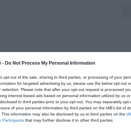
e -
Do Not Process My Personal Information
el mercato bianconero potrebbe quindi riguardare la
to opt-out of the sale, sharing to third parties, or processing of your per
hampions League rischia infatti di avere ripercussioni
formation for targeted advertising by us, please use the below opt-out s
lla possibilità di chiudere alcune operazioni già ben
r selection. Please note that after your opt-out request is processed y
 al portiere, il giornalista ritiene comunque
eing interest-based ads based on personal information utilized by us or
disclosed to third parties prior to your opt-out. You may separately opt-
rto per aumentare qualità ed esperienza all’interno
losure of your personal information by third parties on the IAB’s list of
i costruire una squadra più equilibrata e capace di
. This information may also be disclosed by us to third parties on the
IA
a sia in Europa.
Participants
that may further disclose it to other third parties.