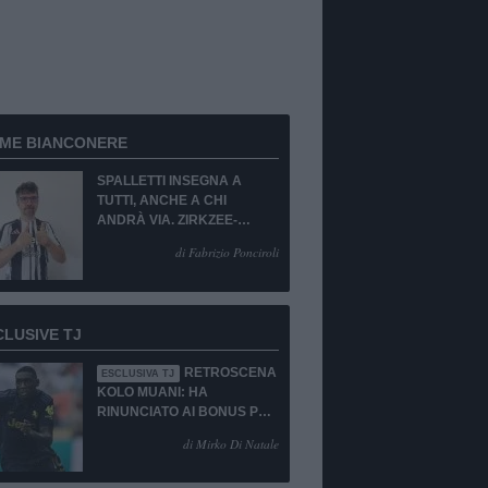
RME BIANCONERE
SPALLETTI INSEGNA A
TUTTI, ANCHE A CHI
ANDRÀ VIA. ZIRKZEE-
SUKUKI? SÌ, MA...
di Fabrizio Ponciroli
CLUSIVE TJ
RETROSCENA
ESCLUSIVA TJ
KOLO MUANI: HA
RINUNCIATO AI BONUS PUR
DI TORNARE ALLA
di Mirko Di Natale
JUVENTUS