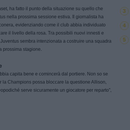
set, ha fatto il punto della situazione su quello che
3
us nella prossima sessione estiva. Il giornalista ha
4
anconera, evidenziando come il club abbia individuato
are il livello della rosa. Tra possibili nuovi innesti e
5
la Juventus sembra intenzionata a costruire una squadra
la prossima stagione.
e
bbia capita bene e comincerà dal portiere. Non so se
er la Champions possa bloccare la questione Allison,
 Dopodiché serve sicuramente un giocatore per reparto”,