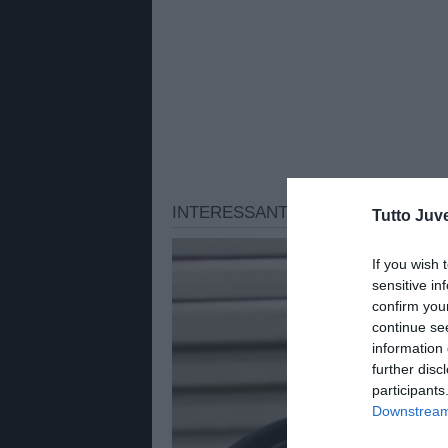
Tutto Juv
If you wish 
sensitive in
confirm you
continue se
information 
further disc
participants
Downstream 