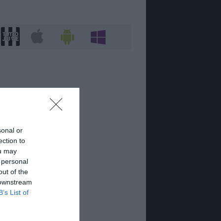
sonal or
ection to
ou may
 personal
out of the
 downstream
B’s List of