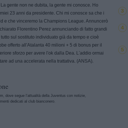
 La gente non ne dubita, la gente mi conosce. Ho
3
miei 23 anni da presidente. Chi mi conosce sa che i
drid e che vinceremo la Champions League. Annuncerò
4
ichiarato Florentino Perez annunciando di fatto grandi
 tutto sul sostituto individuato già da tempo e cioè
be offerto all'Atalanta 40 milioni + 5 di bonus per il
5
riore sforzo per avere l'ok dalla Dea. L'addio ormai
tare ad una accelerata nella trattativa. (ANSA).
one
m, dove segue l’attualità della Juventus con notizie,
menti dedicati al club bianconero.