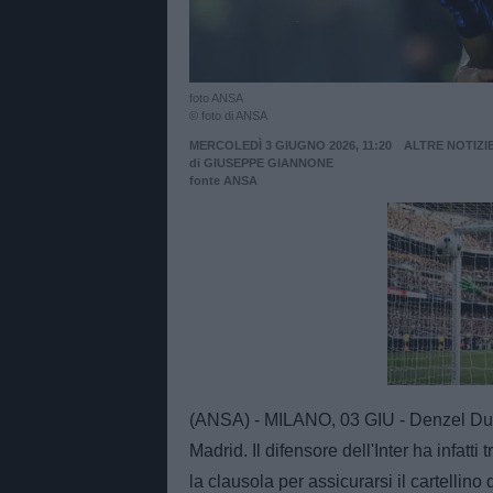
foto ANSA
© foto di ANSA
MERCOLEDÌ 3 GIUGNO 2026, 11:20
ALTRE NOTIZI
di
GIUSEPPE GIANNONE
fonte ANSA
Unmut
(ANSA) - MILANO, 03 GIU - Denzel Dumf
Madrid. Il difensore dell'Inter ha infatt
la clausola per assicurarsi il cartellin