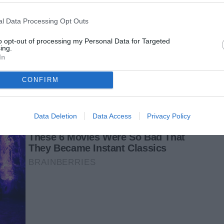
l Data Processing Opt Outs
to opt-out of processing my Personal Data for Targeted
ing.
In
CONFIRM
Data Deletion
Data Access
Privacy Policy