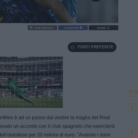
vedi letture
condividi
tweet
E
FONTI PREFERITE
LE P
e
Loaded
:
1
100.00%
ries è ad un passo dal vestire la maglia del Real
i trovato un accordo con il club spagnolo che eserciterà
2
o dell'olandese per 20 milioni di euro. "Avremo i nomi