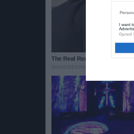
Persona
I want 
Advertis
Opted 