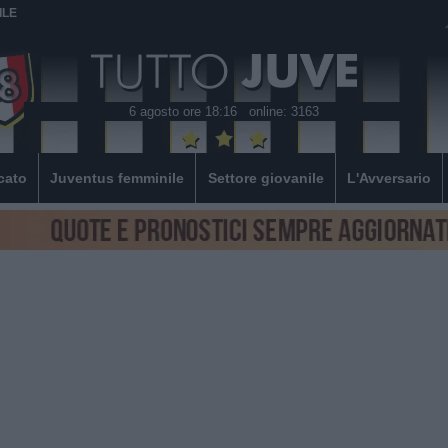
ILE
6 agosto ore 18:16
online: 3163
cato
Juventus femminile
Settore giovanile
L'Avversario