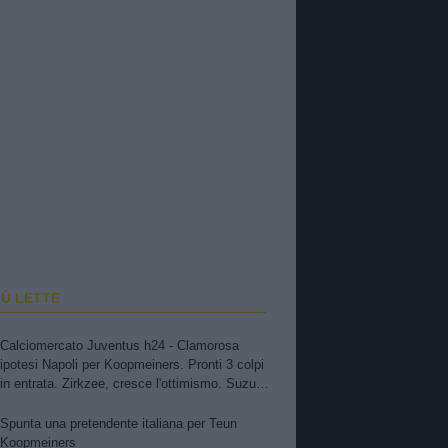
IÙ LETTE
Calciomercato Juventus h24 - Clamorosa
ipotesi Napoli per Koopmeiners. Pronti 3 colpi
in entrata. Zirkzee, cresce l'ottimismo. Suzuki,
oggi o domani attese novità. Nuova offerta a
Kessiè? Cambiaso, futuro incerto. Nico-Inter,
Spunta una pretendente italiana per Teun
pista fredda
Koopmeiners