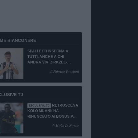
RME BIANCONERE
SPALLETTI INSEGNA A
TUTTI, ANCHE A CHI
ANDRÀ VIA. ZIRKZEE-
SUKUKI? SÌ, MA...
di Fabrizio Ponciroli
CLUSIVE TJ
RETROSCENA
ESCLUSIVA TJ
KOLO MUANI: HA
RINUNCIATO AI BONUS PUR
DI TORNARE ALLA
di Mirko Di Natale
JUVENTUS