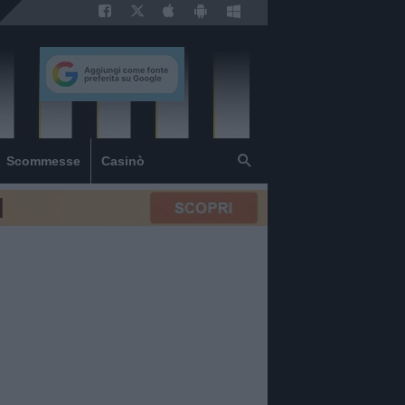
Scommesse
Casinò