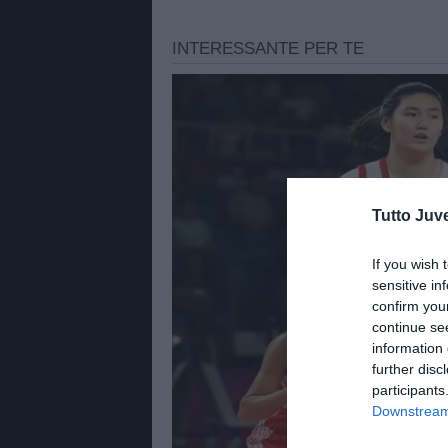
Tutto Juv
If you wish 
sensitive in
confirm you
continue se
information 
further disc
participants
Downstream 