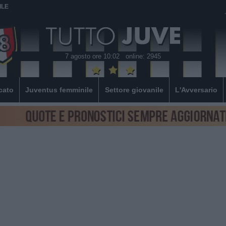
ILE
7 agosto ore 10:02
online: 2945
cato
Juventus femminile
Settore giovanile
L'Avversario