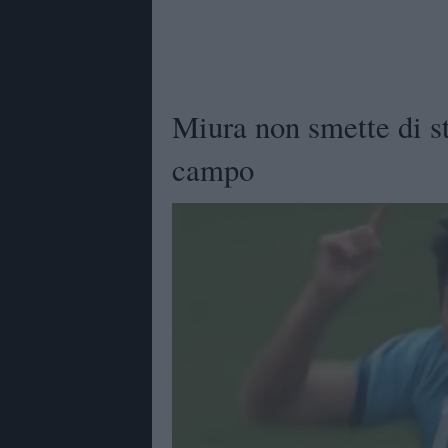
Miura non smette di st
campo