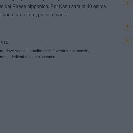
3
rie del Paese nipponico. Per Kazu sarà la 40 esima
se non è un record, poco ci manca.
4
one
5
m, dove segue l’attualità della Juventus con notizie,
menti dedicati al club bianconero.