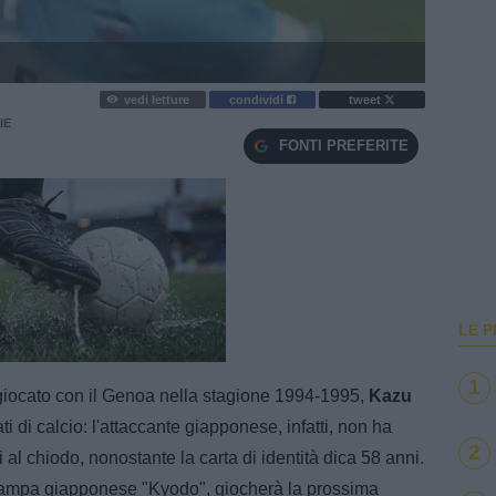
vedi letture
condividi
tweet
IE
FONTI PREFERITE
LE P
e
Loaded
:
100.00%
1
giocato con il Genoa nella stagione 1994-1995,
Kazu
i di calcio: l'attaccante giapponese, infatti, non ha
2
al chiodo, nonostante la carta di identità dica 58 anni.
 stampa giapponese "Kyodo", giocherà la prossima