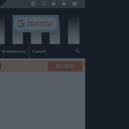
Scommesse
Casinò