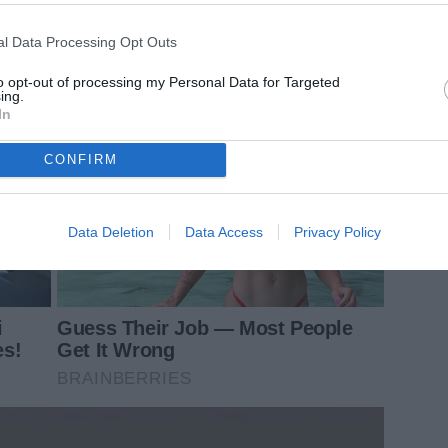
l Data Processing Opt Outs
to opt-out of processing my Personal Data for Targeted
ing.
In
CONFIRM
Data Deletion
Data Access
Privacy Policy