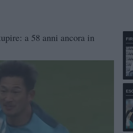
upire: a 58 anni ancora in
FI
ES