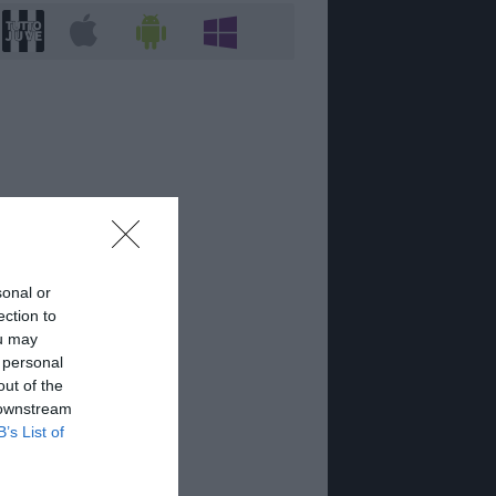
sonal or
ection to
ou may
 personal
out of the
 downstream
B’s List of