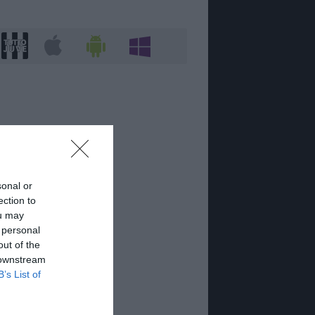
sonal or
ection to
ou may
 personal
out of the
 downstream
B’s List of