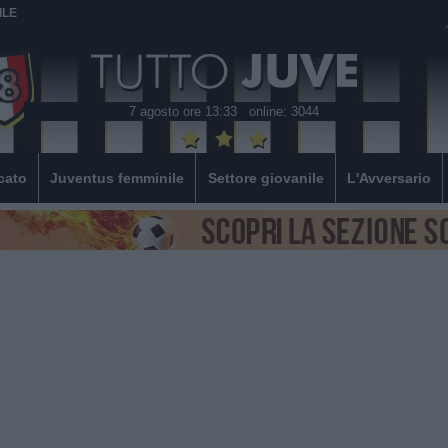
ILE
7 agosto ore 13:33
online: 3044
cato
Juventus femminile
Settore giovanile
L'Avversario