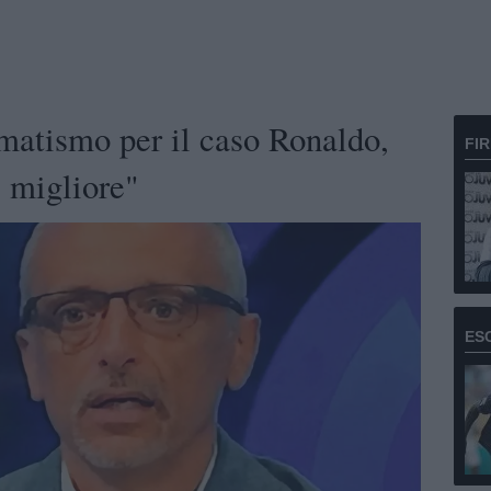
matismo per il caso Ronaldo,
FI
e migliore"
ES