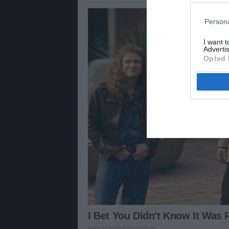
Persona
I want 
Advertis
Opted 