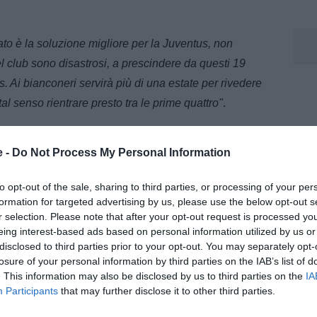
rato è la soluzione migliore per la Juventus, non
del club sono disastrosi, a prescindere da questi 19
. Ai bianconeri servirà più di una estate per rivedere
tal senso rientrare presto tra le prime quattro"
.
e -
Do Not Process My Personal Information
to opt-out of the sale, sharing to third parties, or processing of your per
formation for targeted advertising by us, please use the below opt-out s
r selection. Please note that after your opt-out request is processed y
eing interest-based ads based on personal information utilized by us or
disclosed to third parties prior to your opt-out. You may separately opt-
losure of your personal information by third parties on the IAB’s list of
. This information may also be disclosed by us to third parties on the
IA
Participants
that may further disclose it to other third parties.