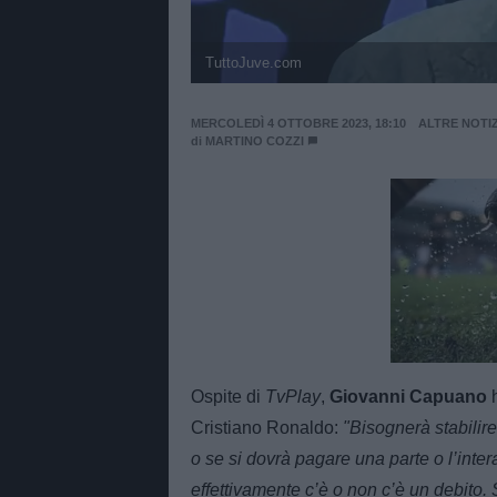
TuttoJuve.com
MERCOLEDÌ 4 OTTOBRE 2023, 18:10
ALTRE NOTIZ
di
MARTINO COZZI
Unmut
Ospite di
TvPlay
,
Giovanni Capuano
Cristiano Ronaldo:
"Bisognerà stabilire
o se si dovrà pagare una parte o l’inte
effettivamente c’è o non c’è un debito.