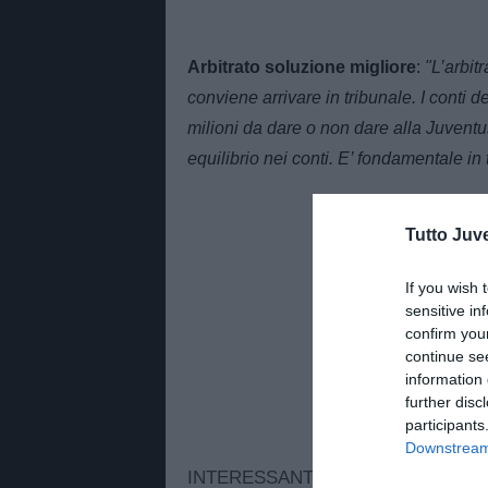
Arbitrato soluzione migliore
:
"L’arbit
conviene arrivare in tribunale. I conti 
milioni da dare o non dare alla Juventus
equilibrio nei conti. E’ fondamentale in 
Tutto Juv
If you wish 
sensitive in
confirm you
continue se
information 
further disc
participants
Downstream 