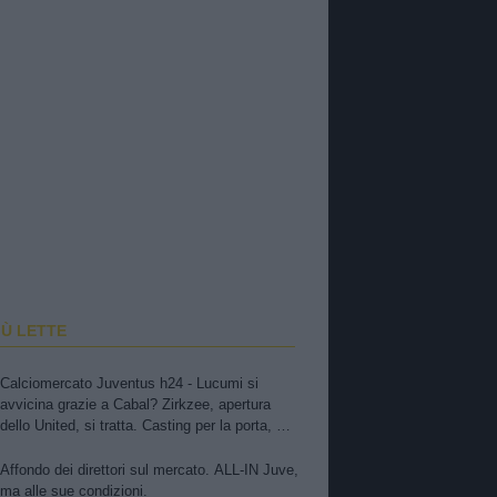
IÙ LETTE
Calciomercato Juventus h24 - Lucumi si
avvicina grazie a Cabal? Zirkzee, apertura
dello United, si tratta. Casting per la porta, ma
sfuma Suzuki
Affondo dei direttori sul mercato. ALL-IN Juve,
ma alle sue condizioni.