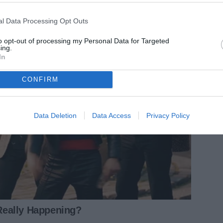
l Data Processing Opt Outs
to opt-out of processing my Personal Data for Targeted
ing.
In
CONFIRM
Data Deletion
Data Access
Privacy Policy