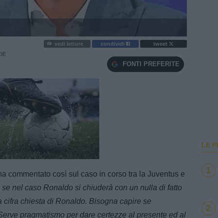
vedi letture
condividi
tweet
IE
FONTI PREFERITE
LE P
e
Loaded
:
100.00%
1
ha commentato così sul caso in corso tra la Juventus e
 se nel caso Ronaldo si chiuderà con un nulla di fatto
ra cifra chiesta di Ronaldo. Bisogna capire se
2
 Serve pragmatismo per dare certezze al presente ed al