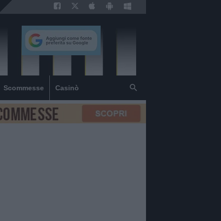
Scommesse
Casinò