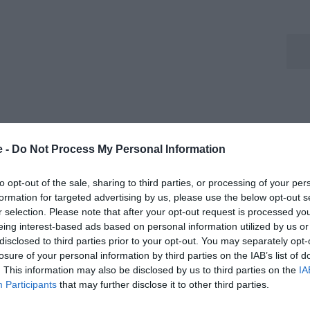
e -
Do Not Process My Personal Information
to opt-out of the sale, sharing to third parties, or processing of your per
formation for targeted advertising by us, please use the below opt-out s
r selection. Please note that after your opt-out request is processed y
ino di De Laurentiis se Conte dovesse lasciare il
eing interest-based ads based on personal information utilized by us or
rentina non lo abbia già bloccato. E dire che il tecnico
disclosed to third parties prior to your opt-out. You may separately opt-
losure of your personal information by third parties on the IAB’s list of
la Park a piedi dalla felicità
. This information may also be disclosed by us to third parties on the
IA
dente della Federcalcio (Malagò è decisamente
Participants
that may further disclose it to other third parties.
missario tecnico. Ieri Allegri nella conferenza stampa