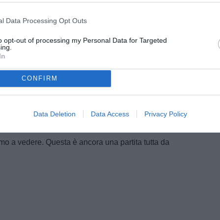
ha dichiarato che lui conta di stare al Milan il più
 dovesse chiamare la Nazionale il discorso
l Data Processing Opt Outs
Italia non si può dire di no e poi perché girano sempre
to opt-out of processing my Personal Data for Targeted
o sulla panchina rossonera. Vedremo. Certo, con il
ing.
In
arametri. A cominciare dall’ingaggio che verrà
otto i tre milioni dell’accordo con Spalletti. E con altri
CONFIRM
olineare come stia crescendo di giorno in giorno il
a Silvio Baldini. Il tecnico dell’Under 21 sarà in
Data Deletion
Data Access
Privacy Policy
lle prossime due amichevoli. Convocherà i suoi
o Esposito. Se Baldini vincesse queste due gare le
mo a vedere. Questa è ancora una partita tutta da