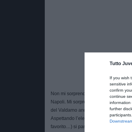
Tutto Juv
If you wish 
sensitive in
confirm you
Non mi sorprende che sia anche nel mir
continue se
Napoli. Mi sorprende, invece, che la Fio
information 
further disc
del Valdarno andrebbe a Firenze e al Vio
participants
Aspettando l’elezione del nuovo presi
Downstream 
favorito…) si parla molto del nuovo com