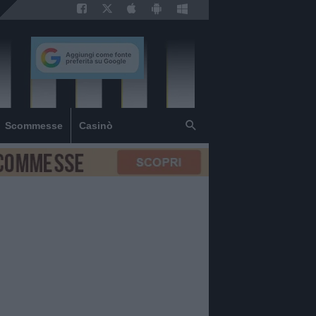
Scommesse
Casinò