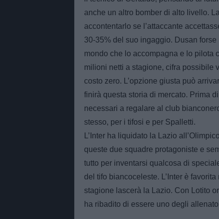
anche un altro bomber di alto livello. 
accontentarlo se l’attaccante accettass
30-35% del suo ingaggio. Dusan forse 
mondo che lo accompagna e lo pilota che
milioni netti a stagione, cifra possibile 
costo zero. L’opzione giusta può arriv
finirà questa storia di mercato. Prima d
necessari a regalare al club bianconer
stesso, per i tifosi e per Spalletti.
L’Inter ha liquidato la Lazio all’Olimpic
queste due squadre protagoniste e sempr
tutto per inventarsi qualcosa di special
del tifo biancoceleste. L’Inter è favorit
stagione lascerà la Lazio. Con Lotito o
ha ribadito di essere uno degli allenato