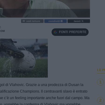
vedi letture
condividi
tweet
E
COM
FONTI PREFERITE
LE P
e
Loaded
:
100.00%
1
gol di Vlahovic. Grazie a una prodezza di Dusan la
ualificazione Champions. Il centravanti slavo è entrato
 due c’è un feeling importante anche fuori dal campo. Ma
2
uro, vorrebbe la conferma di Vlahovic ma vorrebbe