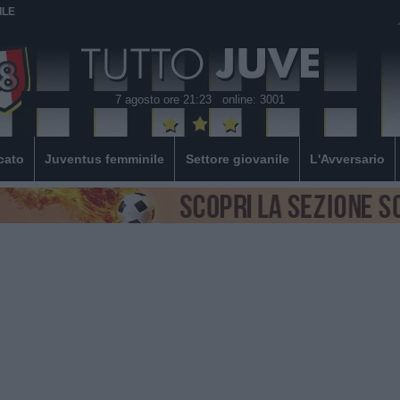
ILE
7 agosto ore 21:23
online: 3001
cato
Juventus femminile
Settore giovanile
L'Avversario