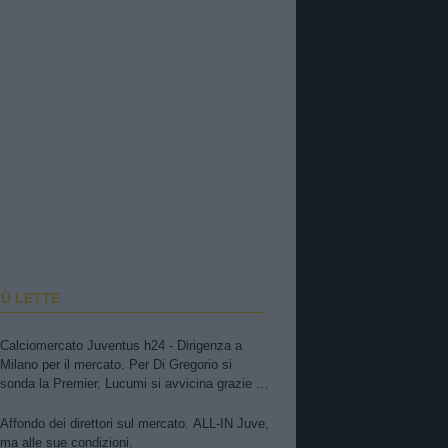
IÙ LETTE
Calciomercato Juventus h24 - Dirigenza a
Milano per il mercato. Per Di Gregorio si
sonda la Premier. Lucumi si avvicina grazie a
Cabal? Zirkzee, apertura dello United, si tratta
Affondo dei direttori sul mercato. ALL-IN Juve,
ma alle sue condizioni.