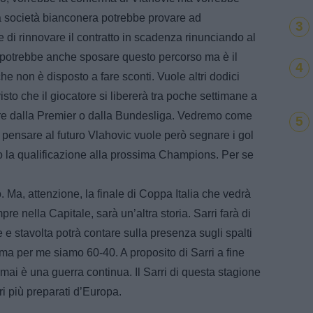
La società bianconera potrebbe provare ad
3
e di rinnovare il contratto in scadenza rinunciando al
potrebbe anche sposare questo percorso ma è il
4
 non è disposto a fare sconti. Vuole altri dodici
visto che il giocatore si libererà tra poche settimane a
are dalla Premier o dalla Bundesliga. Vedremo come
5
i pensare al futuro Vlahovic vuole però segnare i gol
o la qualificazione alla prossima Champions. Per se
o. Ma, attenzione, la finale di Coppa Italia che vedrà
e nella Capitale, sarà un’altra storia. Sarri farà di
e e stavolta potrà contare sulla presenza sugli spalti
a ma per me siamo 60-40. A proposito di Sarri a fine
rmai è una guerra continua. Il Sarri di questa stagione
ri più preparati d’Europa.