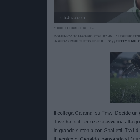
TuttoJuve.com
© foto di Federico De Luca
DOMENICA 10 MAGGIO 2026, 07:45
ALTRE NOTIZI
di
REDAZIONE TUTTOJUVE
@TUTTOJUVE_
Unmut
Il collega Calamai su Tmw: Decide un 
Juve batte il Lecce e si avvicina alla q
in grande sintonia con Spalletti. Tra i
il tecnico di Certaldo, pensando al fut