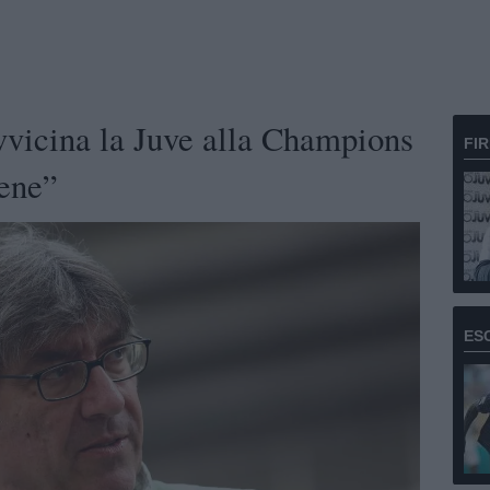
vicina la Juve alla Champions
FI
sene”
ES