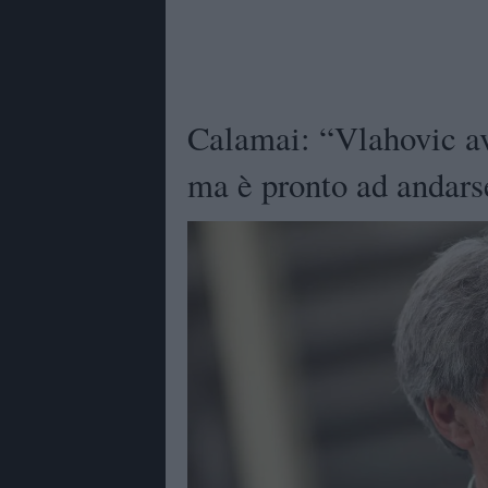
Calamai: “Vlahovic av
ma è pronto ad andar