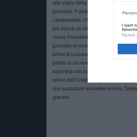
alla vigilia della gara contro l’Atalanta 
possibile. Parole direi scontate. Ma se
Persona
cambierebbe. Prima di tutto perché all’
I want 
più voci di un Allegri non blindatissim
Advertis
Opted 
nuovo Presidente cambieranno alcuni p
garantito al nuovo cittì. Si andrà molto s
prima di Luciano. C’è anche poi da sott
partito di chi vorrebbe alla guida azzurr
panchina con la Nazionale maggiore ne
allievi dell’Under più Donnarumma e Pi
sue quotazioni salirebbe ancora. Stare
giocare.