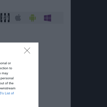
sonal or
ection to
ou may
 personal
out of the
 downstream
B’s List of