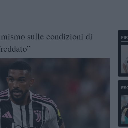
imismo sulle condizioni di
FI
freddato”
ES