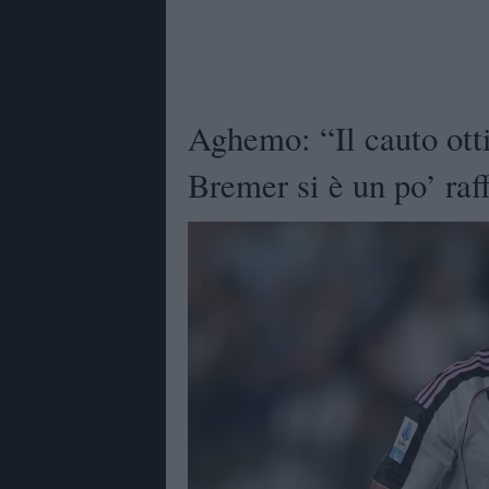
Aghemo: “Il cauto ott
Bremer si è un po’ raf