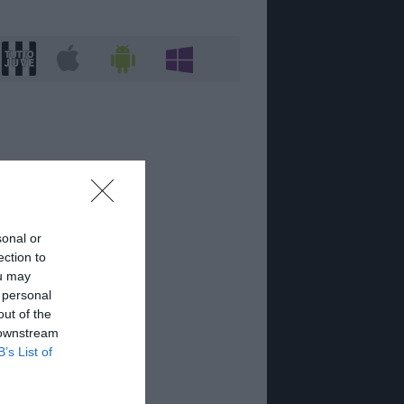
sonal or
ection to
ou may
 personal
out of the
 downstream
B’s List of