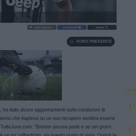
vedi letture
condividi
tweet
FONTI PREFERITE
LE P
e
Loaded
:
100.00%
1
, ha dato alcuni aggiornamenti sulle condizioni di
imismo che trapleva su un suo recupero sembra essersi
 TuttoJuve.com: "Bremer ancora parte e se nei giorni
2
 è un po' raffreddato, da questo punto di vista. Quindi le