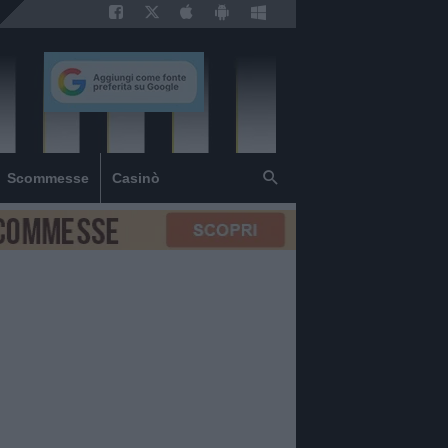
Scommesse
Casinò