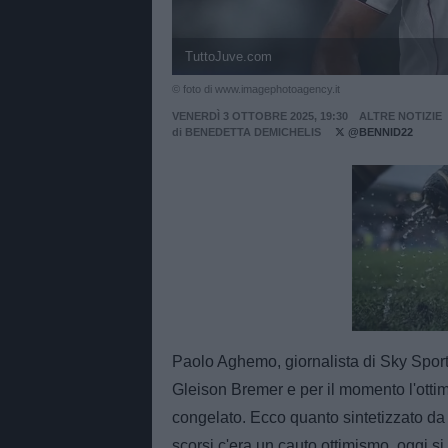
TuttoJuve.com
© foto di www.imagephotoagency.it
VENERDÌ 3 OTTOBRE 2025, 19:30
ALTRE NOTIZIE
di
BENEDETTA DEMICHELIS
@BENNID22
Unmut
Paolo Aghemo, giornalista di Sky Sport
Gleison Bremer e per il momento l'ott
congelato. Ecco quanto sintetizzato da
scorsi c'era un cauto ottimismo, oggi si