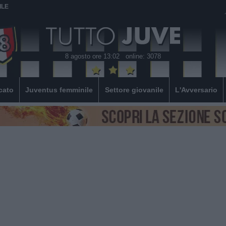
ILE
8 agosto ore 13:02
online: 3078
cato
Juventus femminile
Settore giovanile
L'Avversario