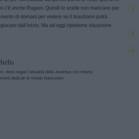
re c'è anche Rugani. Quindi le scelte non mancano per
3
amento di domani per vedere se il brasiliano potrà
iocare dall'inizio. Ma ad oggi ripetiamo situazione
4
5
helis
m, dove segue l’attualità della Juventus con notizie,
menti dedicati al mondo bianconero.