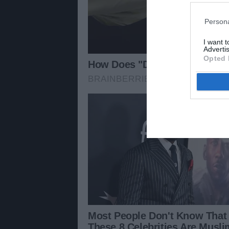
Persona
I want 
Advertis
Opted 