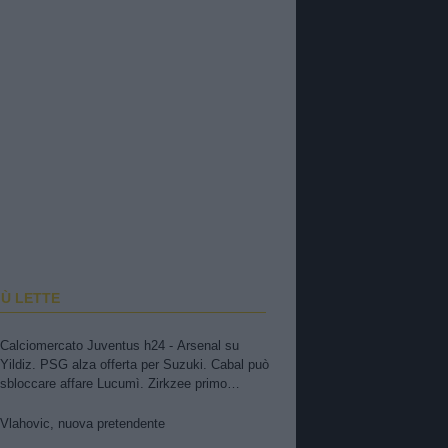
IÙ LETTE
Calciomercato Juventus h24 - Arsenal su
Yildiz. PSG alza offerta per Suzuki. Cabal può
sbloccare affare Lucumì. Zirkzee primo
obiettivo. Pellegrino, concorrenza viola.
Zhegrova non vuole partire. Sorloth sul
Vlahovic, nuova pretendente
mercato. Vlahovic, nuova pretendente