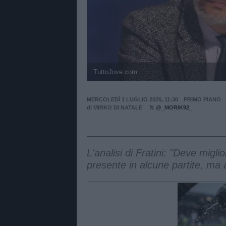
TuttoJuve.com
MERCOLEDÌ 1 LUGLIO 2026, 11:30
PRIMO PIANO
di
MIRKO DI NATALE
@_MORIK92_
L'analisi di Fratini: "Deve migl
presente in alcune partite, ma a