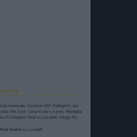
IÙ LETTE
Calciomercato Juventus h24 -Pellegrino, più
viola che Juve. Lucumi ora o a zero, Marsiglia
su Di Gregorio! Real su Locatelli. Intrigo Psg-
Juve per il portiere. Avanza Trubin
Real Madrid su Locatelli