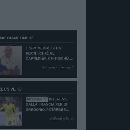
RME BIANCONERE
I PRIMI VERDETTI DA
PERTH. CHI È AL
CAPOLINEA, CHI RISCHIA
LA CESSIONE O LA
di Alessandro Santarelli
PANCHINA. PORTIERE
EMERGENZA TOTALE!
CLUSIVE TJ
INTERESSE
ESCLUSIVA TJ
DALLA FRANCIA PER DI
GREGORIO, POTREBBE
ESSERCI IL SI!
di Massimo Pavan