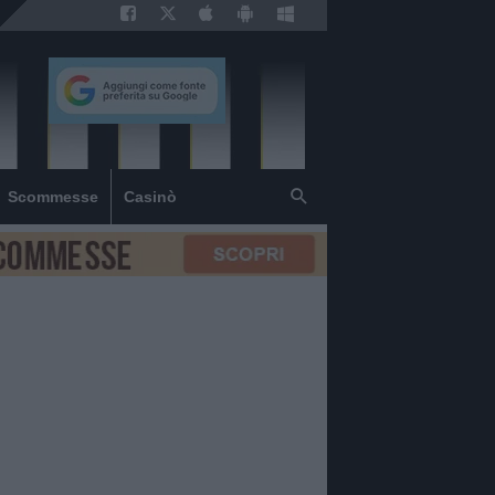
Scommesse
Casinò