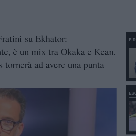
ratini su Ekhator:
FI
nte, è un mix tra Okaka e Kean.
s tornerà ad avere una punta
ES