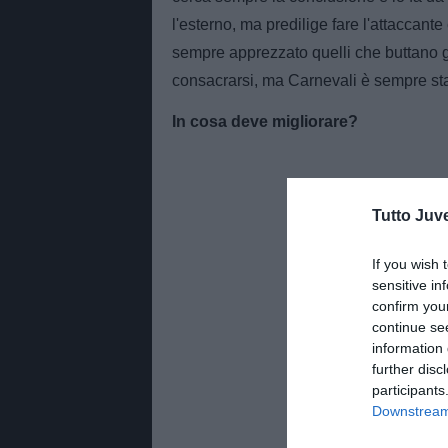
l'esterno, ma predilige fare l'attaccante
sempre apprezzato quelli che buttano gi
consacrarsi, ma Carnevali è sempre sta
In cosa deve migliorare?
Tutto Juv
If you wish 
sensitive in
confirm you
continue se
information 
further disc
participants
Downstream 