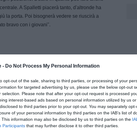
 centrale. A Spalletti piacerà tanto, d'altronde ha
ù la porta. Poi bisognerà vedere se riuscirà a
to bravo con i giovani".
e -
Do Not Process My Personal Information
to opt-out of the sale, sharing to third parties, or processing of your per
formation for targeted advertising by us, please use the below opt-out s
r selection. Please note that after your opt-out request is processed y
eing interest-based ads based on personal information utilized by us or
disclosed to third parties prior to your opt-out. You may separately opt-
losure of your personal information by third parties on the IAB’s list of
. This information may also be disclosed by us to third parties on the
IA
Participants
that may further disclose it to other third parties.