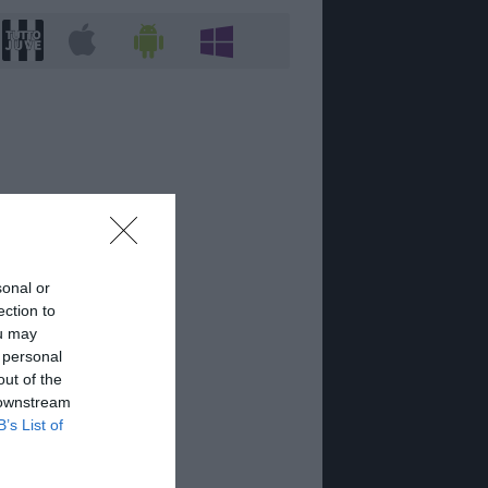
sonal or
ection to
ou may
 personal
out of the
 downstream
B’s List of