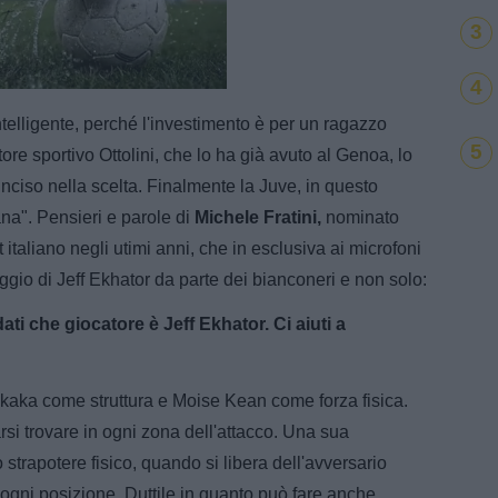
3
e
Loaded
:
4
100.00%
telligente, perché l'investimento è per un ragazzo
5
tore sportivo Ottolini, che lo ha già avuto al Genoa, lo
ciso nella scelta. Finalmente la Juve, in questo
na". Pensieri e parole di
Michele Fratini,
nominato
 italiano negli utimi anni, che in esclusiva ai microfoni
gio di Jeff Ekhator da parte dei bianconeri e non solo:
ati che giocatore è Jeff Ekhator. Ci aiuti a
 Okaka come struttura e Moise Kean come forza fisica.
rsi trovare in ogni zona dell'attacco. Una sua
 strapotere fisico, quando si libera dell'avversario
ogni posizione. Duttile in quanto può fare anche