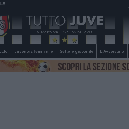
ILE
9 agosto ore 11:52
online: 2543
cato
Juventus femminile
Settore giovanile
L'Avversario