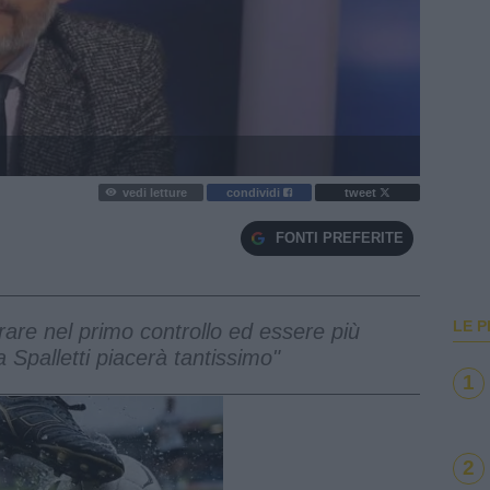
vedi letture
condividi
tweet
FONTI PREFERITE
LE P
iorare nel primo controllo ed essere più
 Spalletti piacerà tantissimo"
1
2