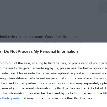
, dodicesimo in campionato. Qundici milioni per
enoa e Amburgo) dieci per Glen Kamara (prestato
stato al Genoa), cinque per Jordan James (prestato al
e -
Do Not Process My Personal Information
(prestato al Pisa) dieci e mezzo per Andrés Gomez
to opt-out of the sale, sharing to third parties, or processing of your per
e per Mikayil Faye (prestato alla Cremonese), venti per
formation for targeted advertising by us, please use the below opt-out s
per Furuhashi (ceduto al Birmingham), sei milioni per
r selection. Please note that after your opt-out request is processed y
). Gli unici a rimanere tutt'ora in rosa sono Al-Taamari
eing interest-based ads based on personal information utilized by us or
disclosed to third parties prior to your opt-out. You may separately opt-
onerato a maggio.
losure of your personal information by third parties on the IAB’s list of
. This information may also be disclosed by us to third parties on the
IA
Participants
that may further disclose it to other third parties.
o azzecca Wesley e Malen - gli unici rivendicati da