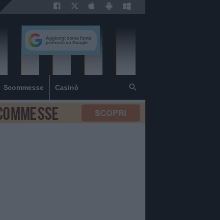
Scommesse
Casinò