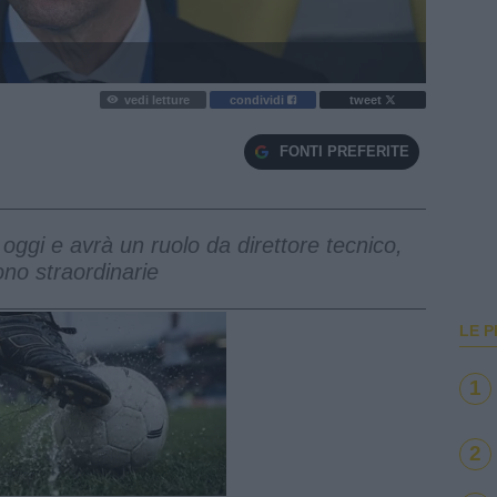
vedi letture
condividi
tweet
FONTI PREFERITE
to oggi e avrà un ruolo da direttore tecnico,
no straordinarie
LE P
1
2
e
Loaded
:
100.00%