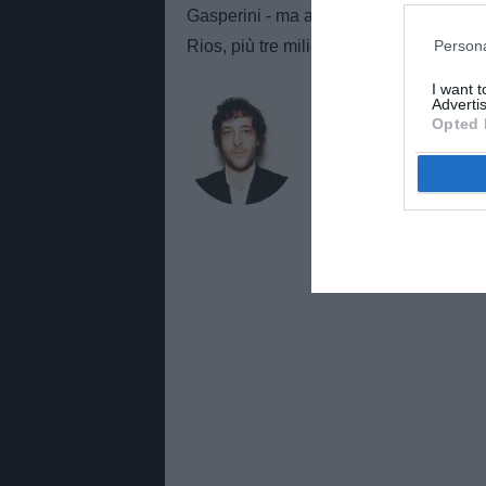
Gasperini - ma anche 23 milioni e mezz
Persona
Rios, più tre milioni per Bailey, quan
I want 
Advertis
AUTORE
Opted 
Andrea Losapio
Giornalista, collabora con
del calcio italiano e intern
anche al mondo bianconer
LOSAPIOTMW