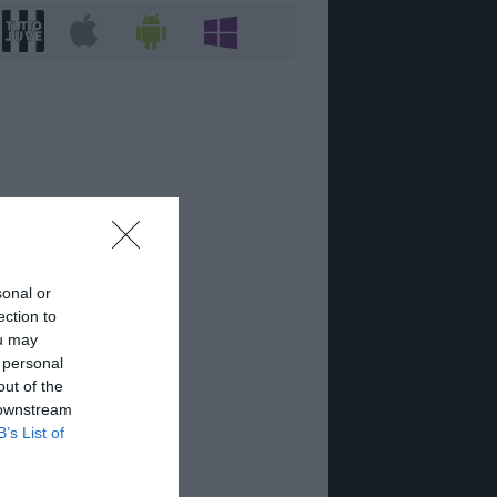
sonal or
ection to
ou may
 personal
out of the
 downstream
B’s List of