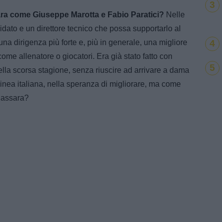
3
ara come Giuseppe Marotta e Fabio Paratici?
Nelle
dato e un direttore tecnico che possa supportarlo al
4
una dirigenza più forte e, più in generale, una migliore
come allenatore o giocatori. Era già stato fatto con
5
la scorsa stagione, senza riuscire ad arrivare a dama
linea italiana, nella speranza di migliorare, ma come
Massara?