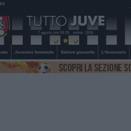
ILE
7 agosto ore 09:05
online: 2836
cato
Juventus femminile
Settore giovanile
L'Avversario