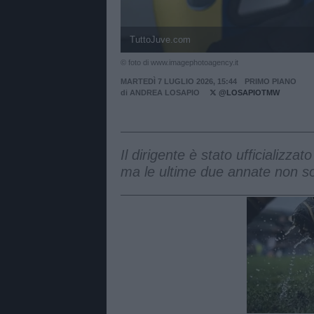
TuttoJuve.com
© foto di www.imagephotoagency.it
MARTEDÌ 7 LUGLIO 2026, 15:44
PRIMO PIANO
di
ANDREA LOSAPIO
@LOSAPIOTMW
Il dirigente è stato ufficializza
ma le ultime due annate non so
Unmut