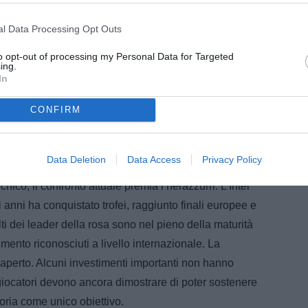
l Data Processing Opt Outs
to opt-out of processing my Personal Data for Targeted
ing.
In
CONFIRM
Data Deletion
Data Access
Privacy Policy
co, il confronto attuale premia i nerazzurri. L’Inter
 anni ha conquistato trofei, raggiunto finali europee e
ti dei leader della rosa sono nel pieno della maturità
imento riconosciuti a livello internazionale. La
 aperto. Alcuni investimenti importanti non hanno
 giocatori devono ancora dimostrare di poter sostenere
toria come unico obiettivo.