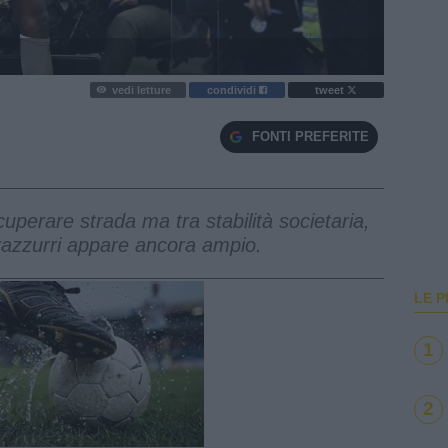
vedi letture
condividi
tweet
FONTI PREFERITE
uperare strada ma tra stabilità societaria,
erazzurri appare ancora ampio.
LE P
1
2
e
Loaded
:
100.00%