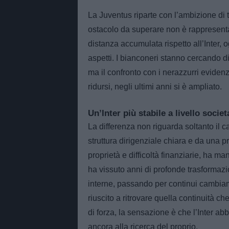
La Juventus riparte con l’ambizione di 
ostacolo da superare non è rappresenta
distanza accumulata rispetto all’Inter, o
aspetti. I bianconeri stanno cercando di
ma il confronto con i nerazzurri evidenzi
ridursi, negli ultimi anni si è ampliato.
Un’Inter più stabile a livello societ
La differenza non riguarda soltanto il c
struttura dirigenziale chiara e da una
proprietà e difficoltà finanziarie, ha m
ha vissuto anni di profonde trasformazio
interne, passando per continui cambiame
riuscito a ritrovare quella continuità c
di forza, la sensazione è che l’Inter a
ancora alla ricerca del proprio.