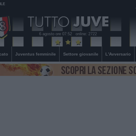
ILE
6 agosto ore 07:52
online: 2722
cato
Juventus femminile
Settore giovanile
L'Avversario