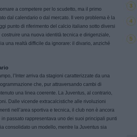
3
tornare a competere per lo scudetto, ma il primo
to dal calendario o dal mercato. Il vero problema è la
4
ggi punto di riferimento del calcio italiano sotto diversi
 costruire una nuova identità tecnica e dirigenziale,
5
a una realtà difficile da ignorare: il divario, anziché
ario
ampo, l’Inter arriva da stagioni caratterizzate da una
 programmazione che, pur attraversando cambi di
antenuto una linea coerente. La Juventus, al contrario,
ni. Dalle vicende extracalcistiche alle rivoluzioni
nti nell’area sportiva e tecnica, il club non è ancora
he in passato rappresentava uno dei suoi principali punti
bbia consolidato un modello, mentre la Juventus sia