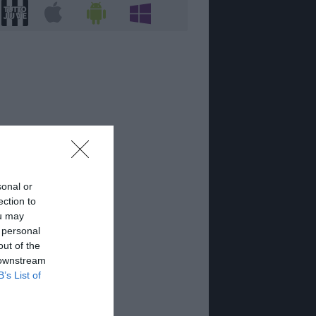
sonal or
ection to
ou may
 personal
out of the
 downstream
B’s List of