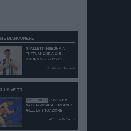
RME BIANCONERE
SPALLETTI INSEGNA A
TUTTI, ANCHE A CHI
ANDRÀ VIA. ZIRKZEE-
SUKUKI? SÌ, MA...
di Fabrizio Ponciroli
CLUSIVE TJ
JUVENTUS,
ESCLUSIVA TJ
VALUTAZIONI SU ORLANDO
GILL: LA SITUAZIONE
di Mirko Di Natale