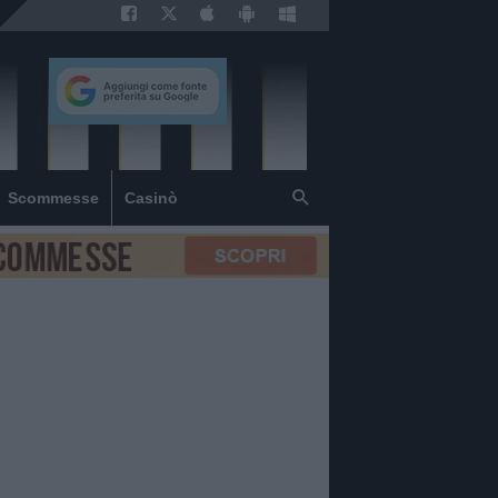
Scommesse
Casinò