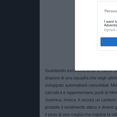
Persona
I want 
Advertis
Opted 
Guardando esclusivamente al valore tecni
dispone di una squadra che negli ultimi
sviluppato automatismi consolidati. Mol
calcistica e rappresentano punti di rifer
Juventus, invece, è ancora un cantiere
prodotto il rendimento atteso e diversi
il peso di una maglia che impone la vit