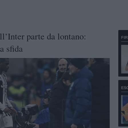
ll’Inter parte da lontano:
FI
a sfida
ES