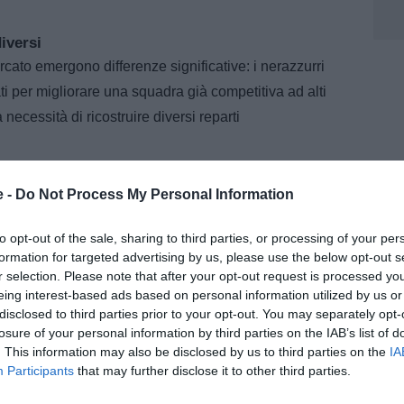
iversi
rcato emergono differenze significative: i nerazzurri
ti per migliorare una squadra già competitiva ad alti
a necessità di ricostruire diversi reparti
lli da aggiungere
e -
Do Not Process My Personal Information
ondaggi per Brahim Diaz, la ricerca di nuovi attaccanti
oni su possibili cessioni eccellenti dimostrano come il
to opt-out of the sale, sharing to third parties, or processing of your per
formation for targeted advertising by us, please use the below opt-out s
io. L’Inter, al contrario, parte da una base tecnica
r selection. Please note that after your opt-out request is processed y
n organico che necessita soprattutto di ritocchi.
eing interest-based ads based on personal information utilized by us or
disclosed to third parties prior to your opt-out. You may separately opt-
losure of your personal information by third parties on the IAB’s list of
. This information may also be disclosed by us to third parties on the
IA
Participants
that may further disclose it to other third parties.