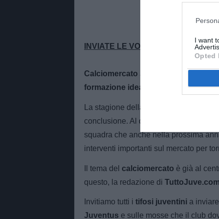
Persona
I want 
INVIATE LE VOSTRE LETTERE
Advertis
Opted 
Calciomercato Juventus 2026/27, le pr
formazione ideale. Dite la vostra!
La stagione della
Juventus
, ben lontan
conclusione. Al di là dell’esito finale
squadra che anche nella prossima ann
interventi importanti sul mercato per tor
Il tema del
calciomercato
è già al centr
questo, la redazione di
TuttoJuve.co
Invitiamo tutti i
tifosi juventini
a inviar
Juventus
e sulle mosse che il club do