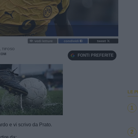
vedi letture
condividi
tweet
L TIFOSO
COM
FONTI PREFERITE
LE P
1
e
Loaded
:
100.00%
o e vi scrivo da Prato.
2
tire da: