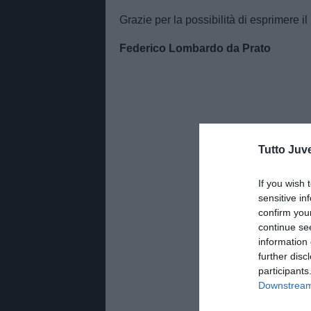
Grazie per la possibilità di esprimere 
Federico Lombardo da Prato
Tutto Juv
If you wish 
sensitive in
confirm you
continue se
information 
further disc
participants
Downstream 