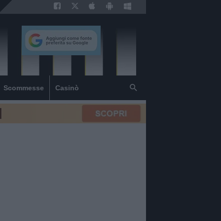
Scommesse
Casinò