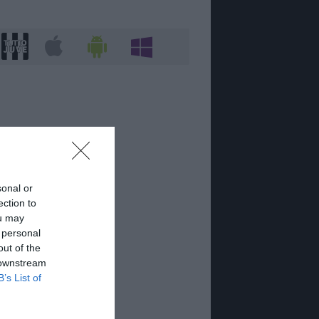
sonal or
ection to
ou may
 personal
out of the
 downstream
B’s List of