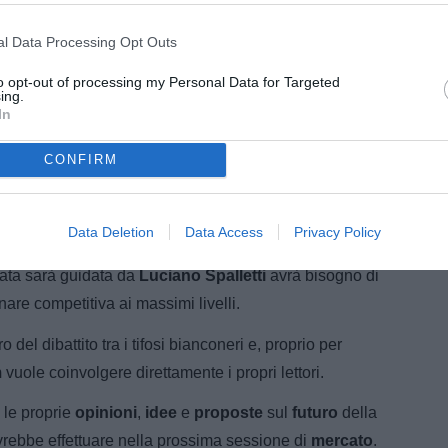
l Data Processing Opt Outs
to opt-out of processing my Personal Data for Targeted
ing.
In
oposte dei tifosi alla società: acquisti, cessioni e
CONFIRM
a dalle aspettative iniziali, si avvia verso la
Data Deletion
Data Access
Privacy Policy
 della corsa Champions, appare evidente come la
ata sarà guidata da
Luciano Spalletti
avrà bisogno di
nare competitiva ai massimi livelli.
o del dibattito tra i tifosi bianconeri e, proprio per
m
vuole coinvolgere direttamente i propri lettori.
e le proprie
opinioni
,
idee
e
proposte
sul
futuro
della
vrebbe effettuare nella prossima sessione di
mercato
.