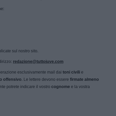
he:
icate sul nostro sito.
dirizzo:
redazione@tuttojuve.com
iderazione esclusivamente mail dai
toni civili
e
io offensivo
. Le lettere devono essere
firmate almeno
nte potrete indicare il vostro
cognome
e la vostra