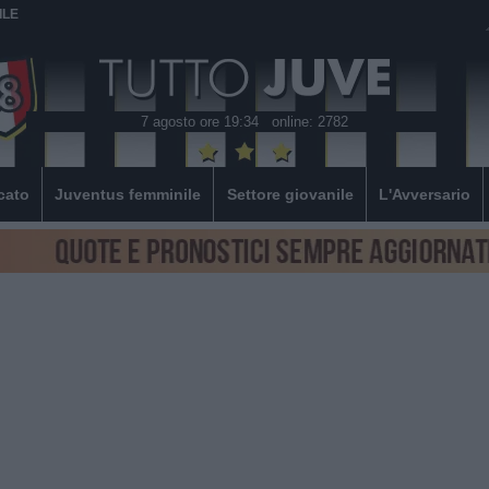
ILE
7 agosto ore 19:34
online: 2782
cato
Juventus femminile
Settore giovanile
L'Avversario