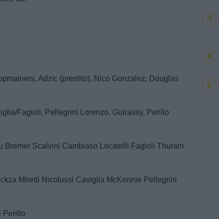
3
4
oopmainers, Adzic (prestito), Nico Gonzalez, Douglas
5
iglia/Fagioli, Pellegrini Lorenzo, Guirassy, Perillo
u Bremer Scalvini Cambiaso Locatelli Fagioli Thuram
ckza Miretti Nicolussi Caviglia McKennie Pellegrini
 Perillo