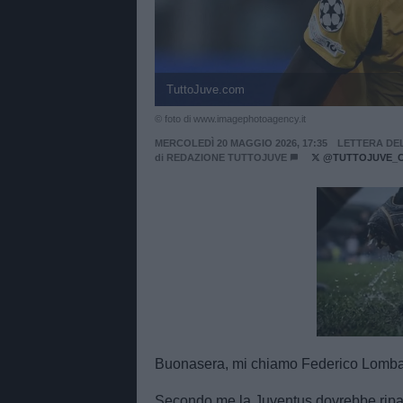
TuttoJuve.com
© foto di www.imagephotoagency.it
MERCOLEDÌ 20 MAGGIO 2026, 17:35
LETTERA DE
di
REDAZIONE TUTTOJUVE
@TUTTOJUVE_
Unmut
Buonasera, mi chiamo Federico Lombard
Secondo me la Juventus dovrebbe ripar