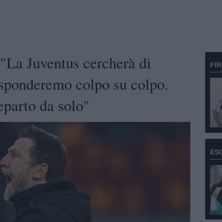
"La Juventus cercherà di
FI
risponderemo colpo su colpo.
eparto da solo"
ES