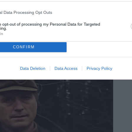
l Data Processing Opt Outs
to opt-out of processing my Personal Data for Targeted
ing.
In
CONFIRM
Data Deletion
Data Access
Privacy Policy