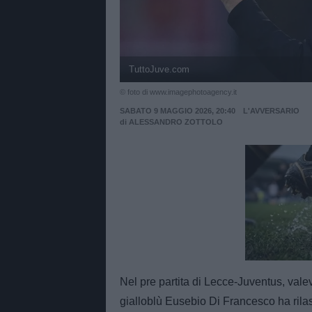
TuttoJuve.com
© foto di www.imagephotoagency.it
SABATO 9 MAGGIO 2026, 20:40
L'AVVERSARIO
di
ALESSANDRO ZOTTOLO
Unmut
Nel pre partita di Lecce-Juventus, valev
gialloblù Eusebio Di Francesco ha rilas