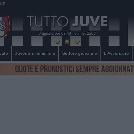
ILE
8 agosto ore 07:49
online: 2263
cato
Juventus femminile
Settore giovanile
L'Avversario