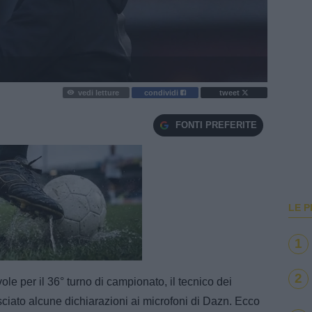
vedi letture
condividi
tweet
FONTI PREFERITE
LE P
1
e
Loaded
:
100.00%
2
ole per il 36° turno di campionato, il tecnico dei
ciato alcune dichiarazioni ai microfoni di Dazn. Ecco