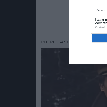
Persona
I want 
Advertis
Opted 