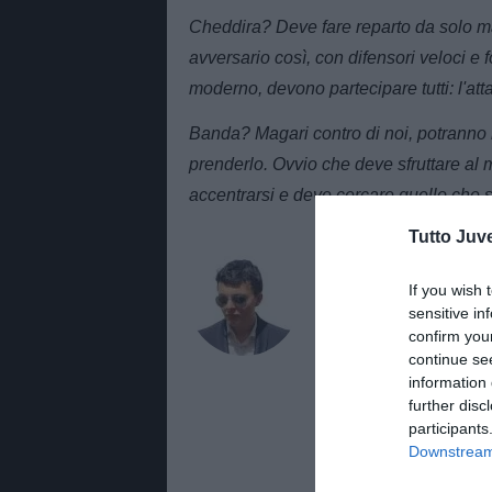
Cheddira? Deve fare reparto da solo 
avversario così, con difensori veloci e f
moderno, devono partecipare tutti: l'att
Banda? Magari contro di noi, potranno 
prenderlo. Ovvio che deve sfruttare al m
accentrarsi e deve cercare quello che sa
Tutto Juv
AUTORE
Alessandro Zott
If you wish 
sensitive in
Giornalista di TuttoJuve.co
confirm you
approfondimenti e contenuti
continue se
information 
further disc
participants
Downstream 