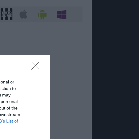
sonal or
ection to
ou may
 personal
out of the
 downstream
B’s List of