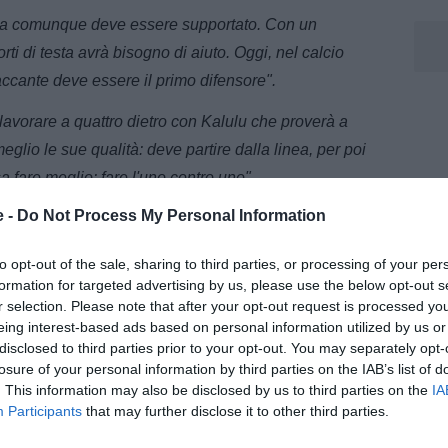
ma comunque deve essere supportato. Con un
orti di testa avrà bisogno di aiuto. Oggi, nel calcio
accante deve essere il primo difensore".
lavorare a quattro dietro con Kalulu che proverà a
eglio le sue qualità: deve partire dalla linea, per poi
 fare meglio: fare l'uno contro uno".
e -
Do Not Process My Personal Information
olo
to opt-out of the sale, sharing to third parties, or processing of your per
formation for targeted advertising by us, please use the below opt-out s
m, dove segue l’attualità della Juventus con notizie,
r selection. Please note that after your opt-out request is processed y
 dedicati al club bianconero.
eing interest-based ads based on personal information utilized by us or
disclosed to third parties prior to your opt-out. You may separately opt-
losure of your personal information by third parties on the IAB’s list of
. This information may also be disclosed by us to third parties on the
IA
Participants
that may further disclose it to other third parties.