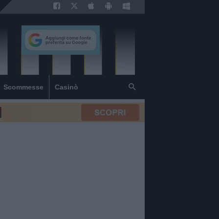
Scommesse
Casinò