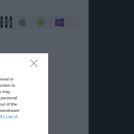
sonal or
ection to
ou may
 personal
out of the
 downstream
B’s List of