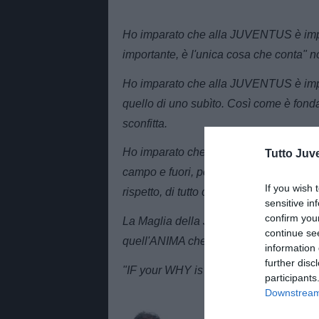
Ho imparato che alla JUVENTUS è imp
importante, è l'unica cosa che conta" no
Ho imparato che alla JUVENTUS è impor
quello di uno subìto. Così come è fondam
sconfitta.
Ho imparato che alla JUVENTUS è import
Tutto Juv
campo e fuori, perché niente può esse
If you wish 
rispetto, di tutto ciò che ci viene conce
sensitive in
confirm you
La Maglia della JUVENTUS non basta
continue se
quell'ANIMA che tante di noi hanno sem
information 
further disc
"IF your WHY is big enough, you will 
participants
Downstream 
AUTORE