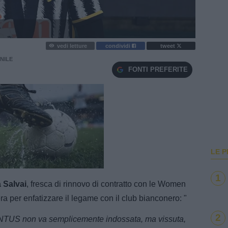
vedi letture
condividi
tweet
NILE
FONTI PREFERITE
LE P
e
Loaded
:
100.00%
1
a Salvai
, fresca di rinnovo di contratto con le Women
era per enfatizzare il legame con il club bianconero: "
2
NTUS non va semplicemente indossata, ma vissuta,