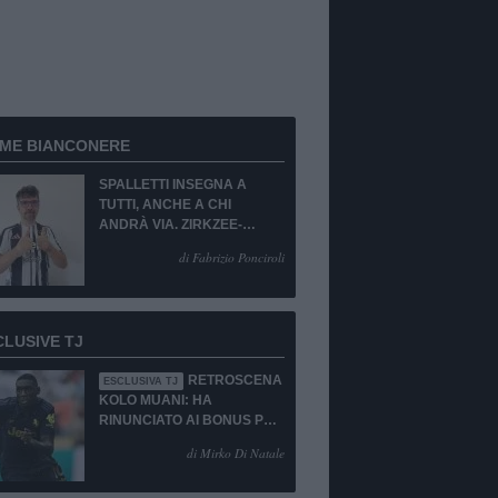
RME BIANCONERE
SPALLETTI INSEGNA A
TUTTI, ANCHE A CHI
ANDRÀ VIA. ZIRKZEE-
SUKUKI? SÌ, MA...
di Fabrizio Ponciroli
CLUSIVE TJ
RETROSCENA
ESCLUSIVA TJ
KOLO MUANI: HA
RINUNCIATO AI BONUS PUR
DI TORNARE ALLA
di Mirko Di Natale
JUVENTUS