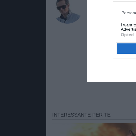
Giuseppe Giann
Persona
Giornalista di TuttoJuve.co
approfondimenti e aggiorna
I want 
Advertis
Opted 