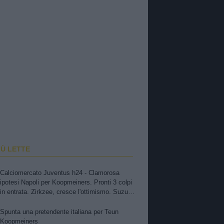
IÙ LETTE
Calciomercato Juventus h24 - Clamorosa
ipotesi Napoli per Koopmeiners. Pronti 3 colpi
in entrata. Zirkzee, cresce l'ottimismo. Suzuki,
oggi o domani attese novità. Nuova offerta a
Kessiè? Cambiaso, futuro incerto. Nico-Inter,
Spunta una pretendente italiana per Teun
pista fredda
Koopmeiners