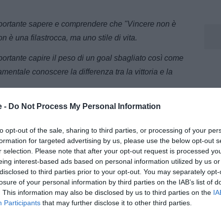
ortante sapere e comprendere che "Vincere non è
n è una filastrocca, ma uno stile di vita.
tante capire il peso di un goal sbagliato così come
entale conoscere la differenza tra la vittoria e la
ante fare propria I'importanza del dettaglio, in
e -
Do Not Process My Personal Information
re dato per scontato. Alla JUVENTUS è importante il
to opt-out of the sale, sharing to third parties, or processing of your per
sso e di tutte le persone che lavorano con noi e per noi.
formation for targeted advertising by us, please use the below opt-out s
r selection. Please note that after your opt-out request is processed y
 indossarla, bisogna VIVERLA. Con quel CUORE e
eing interest-based ads based on personal information utilized by us or
pre messo per questi colori.
disclosed to third parties prior to your opt-out. You may separately opt-
losure of your personal information by third parties on the IAB’s list of
find your HOW”».
. This information may also be disclosed by us to third parties on the
IA
Participants
that may further disclose it to other third parties.