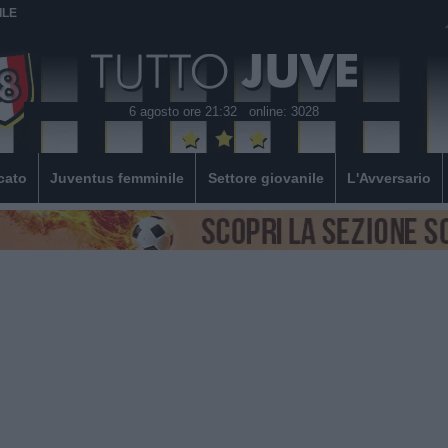
ILE
6 agosto ore 21:32
online: 3028
cato
Juventus femminile
Settore giovanile
L'Avversario