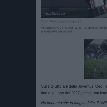
TuttoJuve.com
© foto di www.imagephotoagency.it
VENERDÌ 8 AGOSTO 2025, 11:50
JUVENTUS FEMMI
di
GIUSEPPE GIANNONE
Unmut
Sul sito ufficiale della Juventus,
Cecili
fino al giugno del 2027, scrive una lett
Ho imparato che la Maglia della JUVE