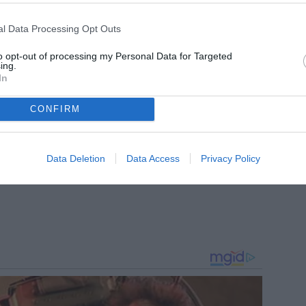
one
l Data Processing Opt Outs
m, dove segue l’attualità della Juventus con notizie,
menti dedicati al club bianconero.
to opt-out of processing my Personal Data for Targeted
ing.
In
CONFIRM
Data Deletion
Data Access
Privacy Policy