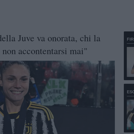
lla Juve va onorata, chi la
FI
i non accontentarsi mai"
ES