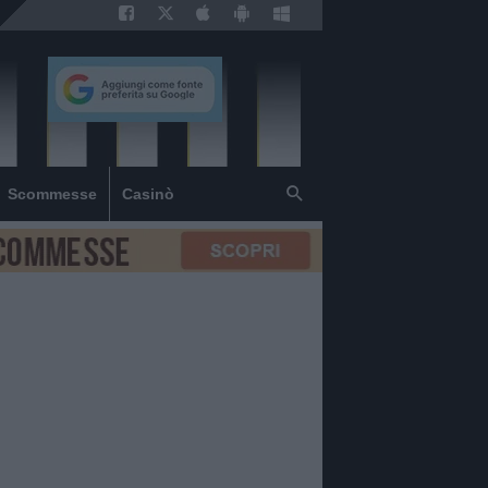
Scommesse
Casinò