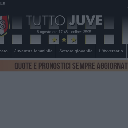
ILE
8 agosto ore 17:48
online: 3595
cato
Juventus femminile
Settore giovanile
L'Avversario