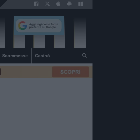
Scommesse
Casinò