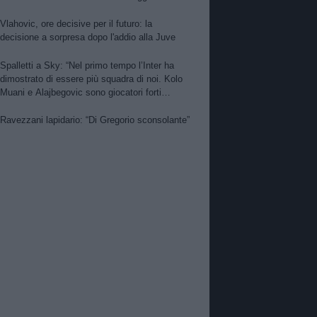
per Nico. PSG alza offerta per Suzuki.
Zhegrova non vuole partire. Sorloth sul
Vlahovic, ore decisive per il futuro: la
mercato. Vlahovic, nuova pretendente
decisione a sorpresa dopo l'addio alla Juve
Spalletti a Sky: “Nel primo tempo l’Inter ha
dimostrato di essere più squadra di noi. Kolo
Muani e Alajbegovic sono giocatori forti
però…”
Ravezzani lapidario: “Di Gregorio sconsolante”