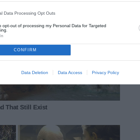
l Data Processing Opt Outs
to opt-out of processing my Personal Data for Targeted
ing.
In
CONFIRM
Data Deletion
Data Access
Privacy Policy