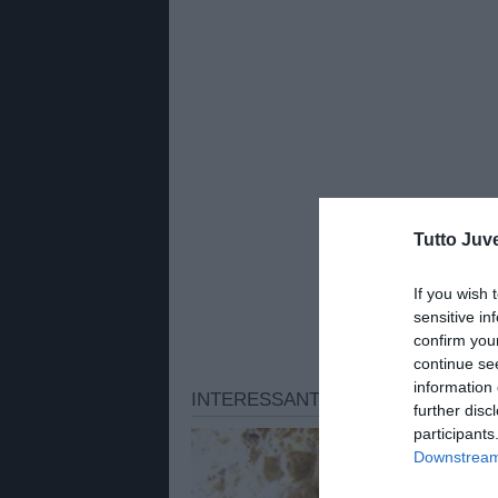
Tutto Juv
If you wish 
sensitive in
confirm you
continue se
information 
further disc
participants
Downstream 