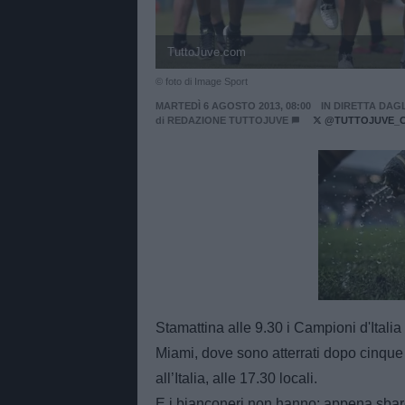
TuttoJuve.com
© foto di Image Sport
MARTEDÌ 6 AGOSTO 2013, 08:00
IN DIRETTA DAGL
di
REDAZIONE TUTTOJUVE
@TUTTOJUVE_
Unmut
Stamattina alle 9.30 i Campioni d'Italia 
Miami, dove sono atterrati dopo cinque o
all’Italia, alle 17.30 locali.
E i bianconeri non hanno: appena sbarc