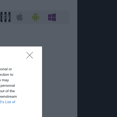
sonal or
ection to
ou may
 personal
out of the
 downstream
B’s List of