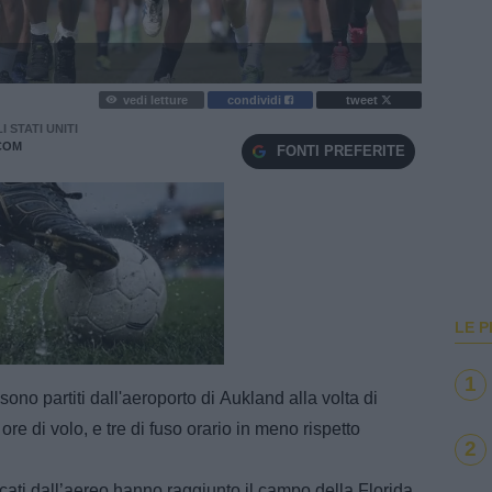
vedi letture
condividi
tweet
I STATI UNITI
COM
FONTI PREFERITE
LE P
e
Loaded
:
100.00%
1
sono partiti dall'aeroporto di
Aukland alla volta di
re di volo, e tre di fuso orario in meno rispetto
2
ati dall’aereo hanno raggiunto il campo della Florida