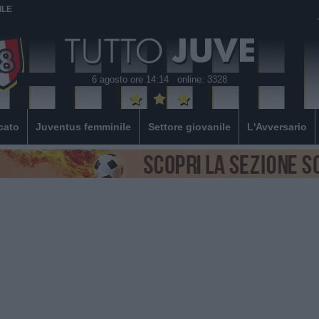
ILE
6 agosto ore 14:14
online: 3328
cato
Juventus femminile
Settore giovanile
L'Avversario