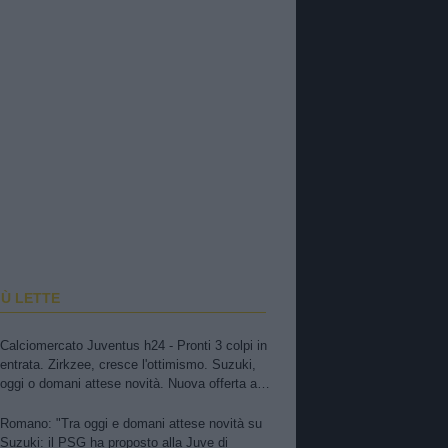
IÙ LETTE
Calciomercato Juventus h24 - Pronti 3 colpi in
entrata. Zirkzee, cresce l'ottimismo. Suzuki,
oggi o domani attese novità. Nuova offerta a
Kessiè? Cambiaso, futuro incerto. Nico-Inter,
pista fredda. Balerdi resta nei radar. David in
Romano: "Tra oggi e domani attese novità su
bilico
Suzuki: il PSG ha proposto alla Juve di