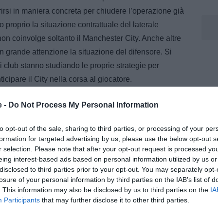
irsi in maniera concreta per chiudere l’operazione già
o proprio la situazione contrattuale del laterale
on coinvolge soltanto il Manchester City. Anche altre
grande attenzione la situazione del difensore. Si
 i club stanno studiando le proprie strategie per
cipare il City nella corsa al giocatore.
escita costante sulla fascia destra del RC Celta de
e -
Do Not Process My Personal Information
cruciale per il proprio futuro, ricordiamo che su di lui
to anche a gennaio.
to opt-out of the sale, sharing to third parties, or processing of your per
formation for targeted advertising by us, please use the below opt-out s
r selection. Please note that after your opt-out request is processed y
eing interest-based ads based on personal information utilized by us or
disclosed to third parties prior to your opt-out. You may separately opt-
losure of your personal information by third parties on the IAB’s list of
. This information may also be disclosed by us to third parties on the
IA
Participants
that may further disclose it to other third parties.
om dal 2009, dove segue quotidianamente l’attualità della
riali e approfondimenti dedicati al mondo bianconero. Opinionista