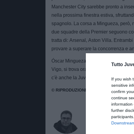
Manchester City sarebbe pronto a inser
nella prossima finestra estiva, sfruttand
spagnolo. La corsa a Mingueza, però, n
due squadre della Premier seguono con 
tratta di: Arsenal, Aston Villa. Entrambi
provare a superare la concorrenza e anti
Óscar Mingueza, protagonista di una cr
Tutto Juv
Vigo, si trova ora di fronte a una scelta 
c'è anche la Juventus che lo ha segui
If you wish 
sensitive in
confirm you
continue se
information 
AUTORE
further disc
Massimo Pavan
participants
Downstream 
Giornalista di TuttoJuve.c
Juventus con notizie, edito