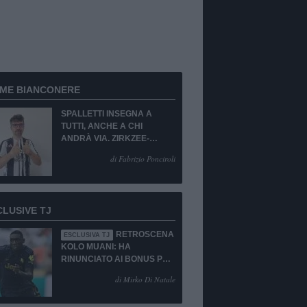
RME BIANCONERE
SPALLETTI INSEGNA A
TUTTI, ANCHE A CHI
ANDRÀ VIA. ZIRKZEE-
SUKUKI? SÌ, MA...
di Fabrizio Ponciroli
CLUSIVE TJ
RETROSCENA
ESCLUSIVA TJ
KOLO MUANI: HA
RINUNCIATO AI BONUS PUR
DI TORNARE ALLA
di Mirko Di Natale
JUVENTUS