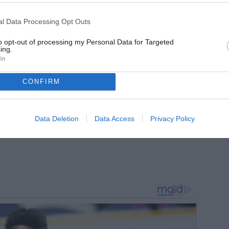
Sportitalia, collabora inoltre con diverse realtà legate
l Data Processing Opt Outs
to opt-out of processing my Personal Data for Targeted
ing.
In
CONFIRM
Data Deletion
Data Access
Privacy Policy