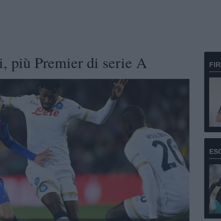
, più Premier di serie A
FI
ES