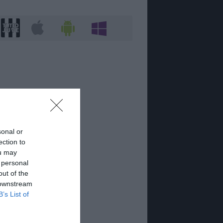
sonal or
ection to
ou may
 personal
out of the
 downstream
B’s List of