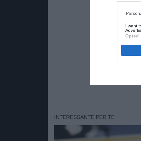
radiofonico e televisivo su 
all’informazione sportiva.
Persona
PAVANMASSIMO
I want 
Advertis
Opted 