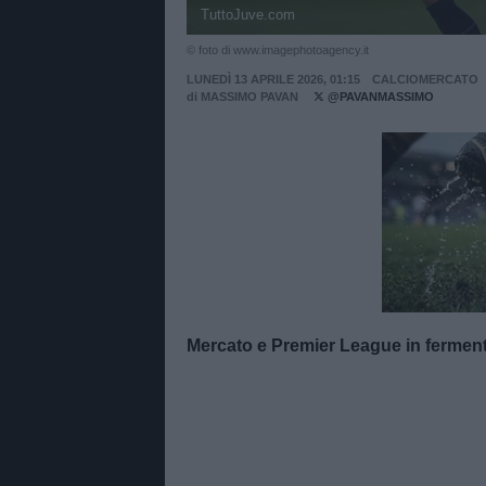
TuttoJuve.com
© foto di www.imagephotoagency.it
LUNEDÌ 13 APRILE 2026, 01:15
CALCIOMERCATO
di
MASSIMO PAVAN
@PAVANMASSIMO
Unmut
Mercato e Premier League in ferment