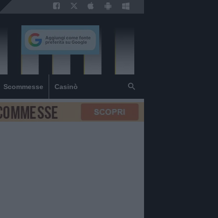
Scommesse
Casinò