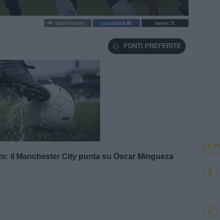
vedi letture
condividi
tweet
FONTI PREFERITE
e
Loaded
:
100.00%
LE P
o: il Manchester City punta su Óscar Mingueza
1
2