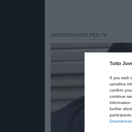
Tutto Juv
If you wish 
sensitive in
confirm you
continue se
information 
further disc
participants
Downstream 