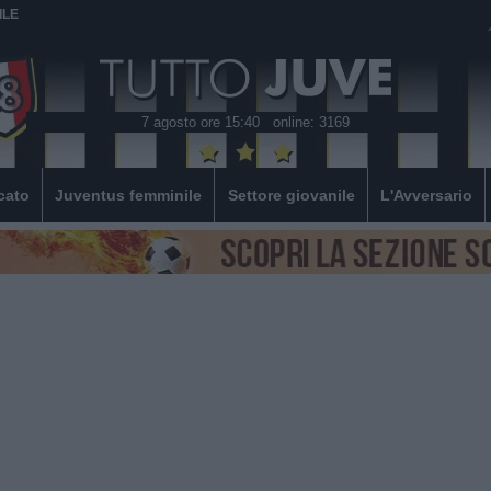
ILE
7 agosto ore 15:40
online: 3169
cato
Juventus femminile
Settore giovanile
L'Avversario