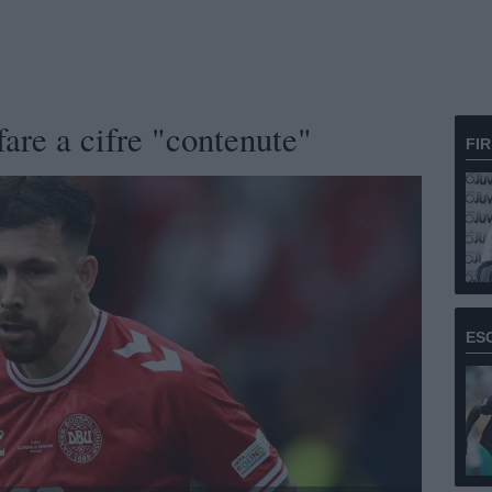
fare a cifre "contenute"
FI
ES