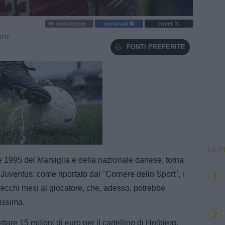
vedi letture
condividi
tweet
ATO
FONTI PREFERITE
e
Loaded
:
100.00%
LE P
e 1995 del Marsiglia e della nazionale danese, torna
Juventus: come riportato dal "Corriere dello Sport", i
1
recchi mesi al giocatore, che, adesso, potrebbe
tissima.
2
ttare 15 milioni di euro per il cartellino di Hojbjerg,