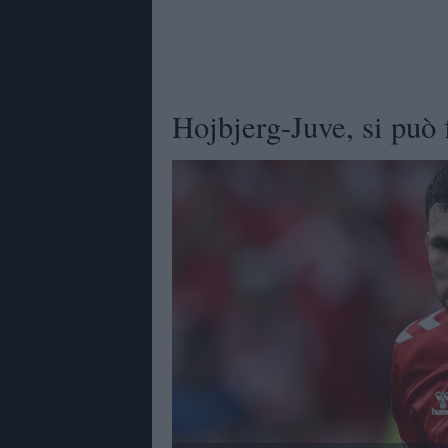
Hojbjerg-Juve, si può 