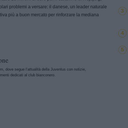
ari problemi a versare: il danese, un leader naturale
3
tiva più a buon mercato per rinforzare la mediana
4
5
one
m, dove segue l’attualità della Juventus con notizie,
menti dedicati al club bianconero.