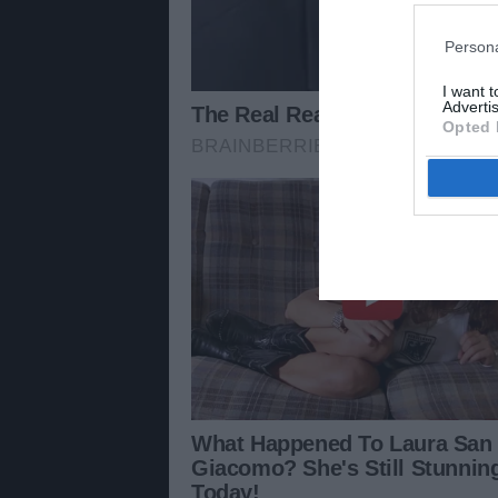
Persona
I want 
Advertis
Opted 