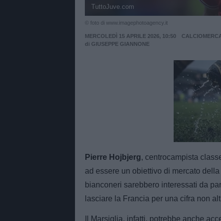
TuttoJuve.com
© foto di www.imagephotoagency.it
MERCOLEDÌ 15 APRILE 2026, 10:50
CALCIOMERC
di
GIUSEPPE GIANNONE
Unmut
Pierre Hojbjerg
, centrocampista class
ad essere un obiettivo di mercato della 
bianconeri sarebbero interessati da pa
lasciare la Francia per una cifra non al
Il Marsiglia, infatti, potrebbe anche acce