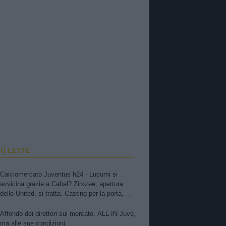
IÙ LETTE
Calciomercato Juventus h24 - Lucumi si
avvicina grazie a Cabal? Zirkzee, apertura
dello United, si tratta. Casting per la porta, ma
sfuma Suzuki
Affondo dei direttori sul mercato. ALL-IN Juve,
ma alle sue condizioni.