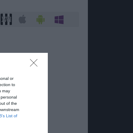
sonal or
ection to
ou may
 personal
out of the
 downstream
B’s List of