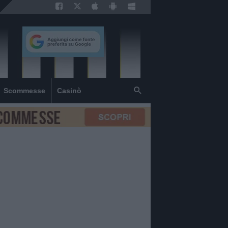
Scommesse
Casinò