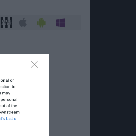
sonal or
ection to
ou may
 personal
out of the
 downstream
B’s List of