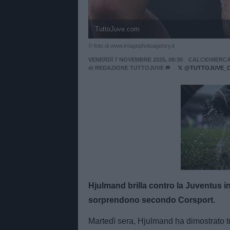
TuttoJuve.com
© foto di www.imagephotoagency.it
VENERDÌ 7 NOVEMBRE 2025, 08:30
CALCIOMERC
di
REDAZIONE TUTTOJUVE
@TUTTOJUVE_
Unmut
Hjulmand brilla contro la Juventus i
sorprendono secondo Corsport.
Martedì sera, Hjulmand ha dimostrato tut