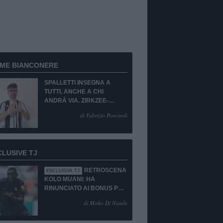
RME BIANCONERE
SPALLETTI INSEGNA A
TUTTI, ANCHE A CHI
ANDRÀ VIA. ZIRKZEE-
SUKUKI? SÌ, MA...
di Fabrizio Ponciroli
CLUSIVE TJ
RETROSCENA
ESCLUSIVA TJ
KOLO MUANI: HA
RINUNCIATO AI BONUS PUR
DI TORNARE ALLA
di Mirko Di Natale
JUVENTUS