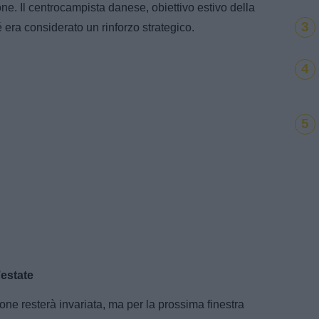
ione. Il centrocampista danese, obiettivo estivo della
3
era considerato un rinforzo strategico.
4
5
’estate
one resterà invariata, ma per la prossima finestra