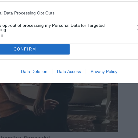
l Data Processing Opt Outs
to opt-out of processing my Personal Data for Targeted
ing.
In
CONFIRM
Data Deletion
Data Access
Privacy Policy