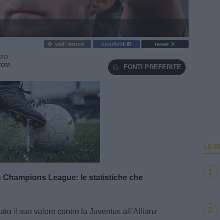
vedi letture
condividi
tweet
ATO
COM
FONTI PREFERITE
LE P
e
Loaded
:
100.00%
1
n Champions League: le statistiche che
2
to il suo valore contro la Juventus all’Allianz