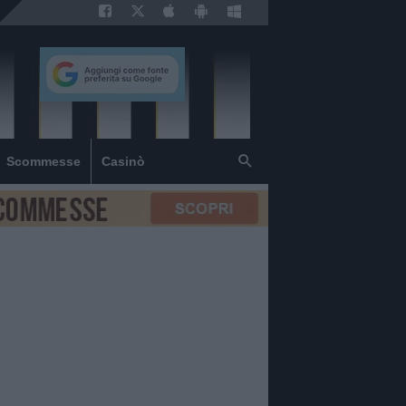
Scommesse
Casinò