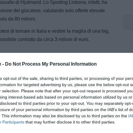
assalto di Hjulmand. Lo Sporting Lisbona, infatti, ha
ssione del giocatore, valutando solo offerte elevate
sola da 80 milioni.
esi di tornare in Italia e vestire la maglia di una big,
ssibile contratto da circa 3 milioni di euro.
e -
Do Not Process My Personal Information
to opt-out of the sale, sharing to third parties, or processing of your per
formation for targeted advertising by us, please use the below opt-out s
r selection. Please note that after your opt-out request is processed y
eing interest-based ads based on personal information utilized by us or
disclosed to third parties prior to your opt-out. You may separately opt-
losure of your personal information by third parties on the IAB’s list of
. This information may also be disclosed by us to third parties on the
IA
Participants
that may further disclose it to other third parties.