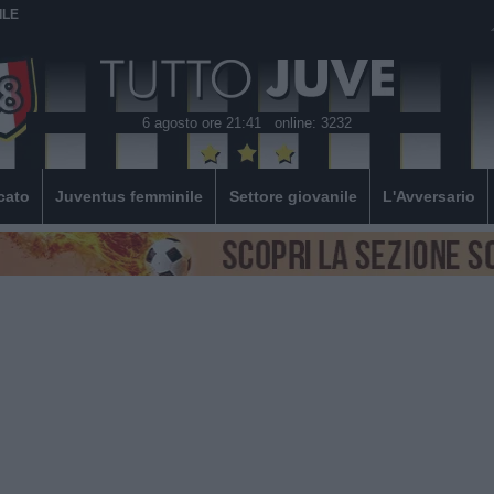
ILE
6 agosto ore 21:41
online: 3232
cato
Juventus femminile
Settore giovanile
L'Avversario