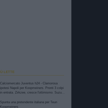
IÙ LETTE
Calciomercato Juventus h24 - Clamorosa
ipotesi Napoli per Koopmeiners. Pronti 3 colpi
in entrata. Zirkzee, cresce l'ottimismo. Suzuki,
oggi o domani attese novità. Nuova offerta a
Kessiè? Cambiaso, futuro incerto. Nico-Inter,
Spunta una pretendente italiana per Teun
pista fredda
Koopmeiners