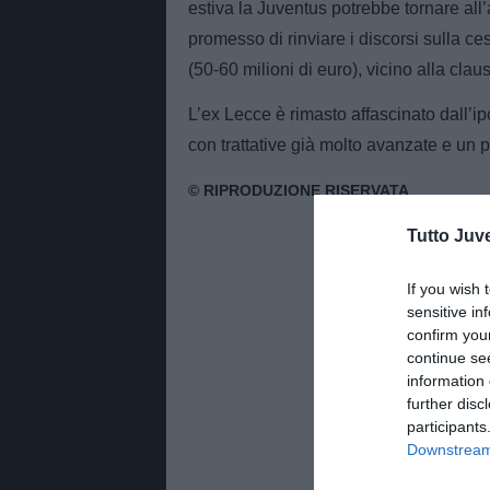
estiva la Juventus potrebbe tornare all’
promesso di rinviare i discorsi sulla ce
(50-60 milioni di euro), vicino alla clau
L’ex Lecce è rimasto affascinato dall’ipot
con trattative già molto avanzate e un po
Tutto Juv
If you wish 
sensitive in
confirm you
continue se
information 
further disc
participants
Downstream 