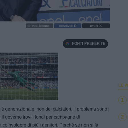
vedi letture
condividi
tweet
FONTI PREFERITE
LE P
e
Loaded
:
1
100.00%
 generazionale, non dei calciatori. Il problema sono i
2
e il governo trovi i fondi per campagne di
coinvolgere di più i genitori. Perché se non si fa