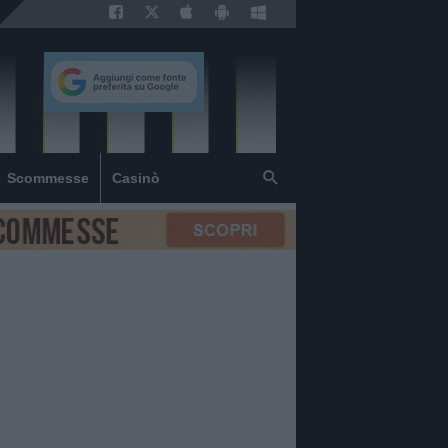
Scommesse
Casinò