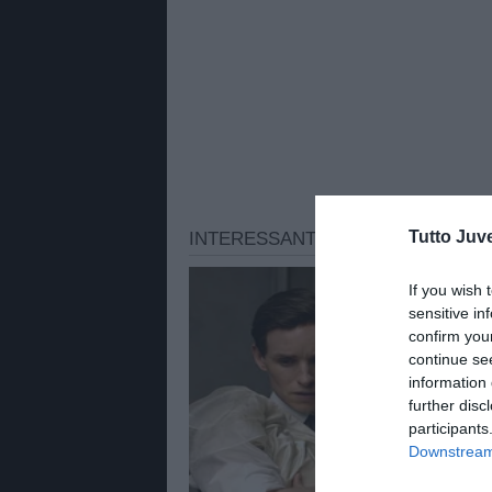
Tutto Juv
If you wish 
sensitive in
confirm you
continue se
information 
further disc
participants
Downstream 