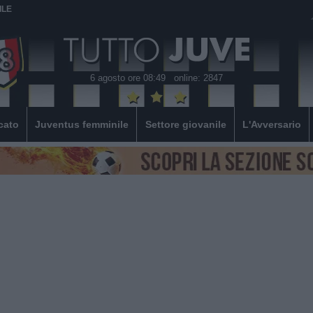
ILE
6 agosto ore 08:49
online: 2847
cato
Juventus femminile
Settore giovanile
L'Avversario