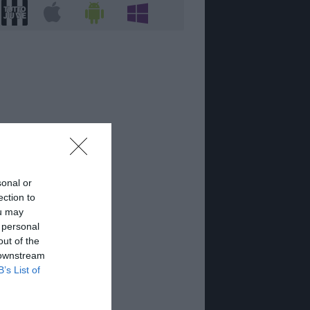
sonal or
ection to
ou may
 personal
out of the
 downstream
B’s List of