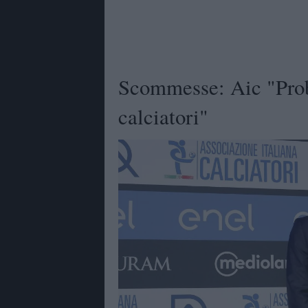
Scommesse: Aic "Prob
calciatori"