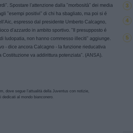
3
ardi". Spostare l'attenzione dalla "morbosità" dei media
gli "esempi positivi" di chi ha sbagliato, ma poi si é
4
dell'Aic, espresso dal presidente Umberto Calcagno,
 gioco d'azzardo in ambito sportivo. "Il presupposto é
5
di ludopatia, non hanno commesso illeciti" aggiunge.
vo - dice ancora Calcagno - la funzione rieducativa
la Costituzione va addirittura potenziata". (ANSA).
m, dove segue l’attualità della Juventus con notizie,
i dedicati al mondo bianconero.