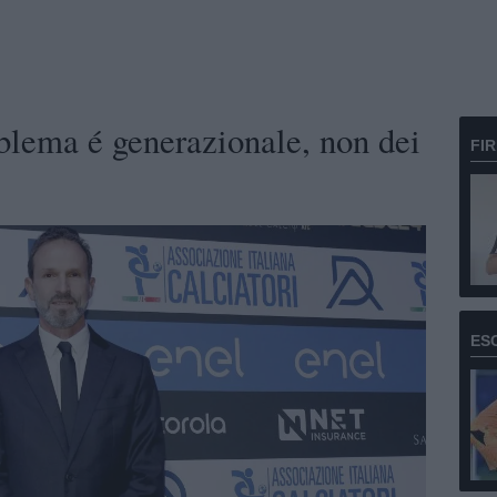
lema é generazionale, non dei
FI
ES