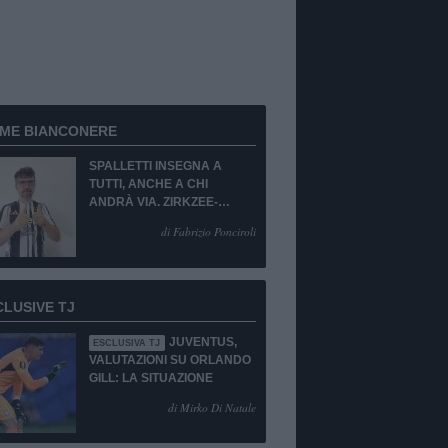
RME BIANCONERE
SPALLETTI INSEGNA A
TUTTI, ANCHE A CHI
ANDRÀ VIA. ZIRKZEE-
SUKUKI? SÌ, MA...
di Fabrizio Ponciroli
CLUSIVE TJ
JUVENTUS,
ESCLUSIVA TJ
VALUTAZIONI SU ORLANDO
GILL: LA SITUAZIONE
di Mirko Di Natale