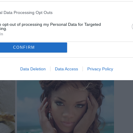
l Data Processing Opt Outs
to opt-out of processing my Personal Data for Targeted
ing.
In
CONFIRM
Data Deletion
Data Access
Privacy Policy