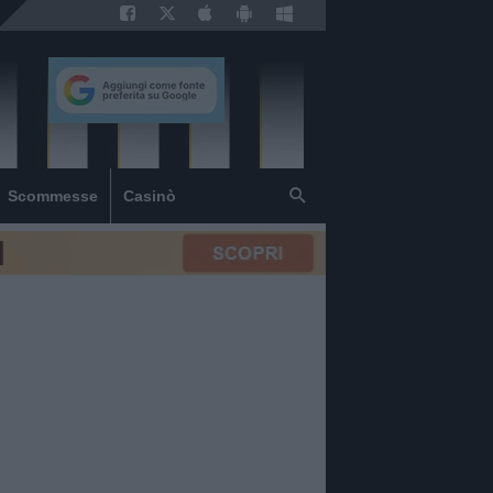
Scommesse
Casinò