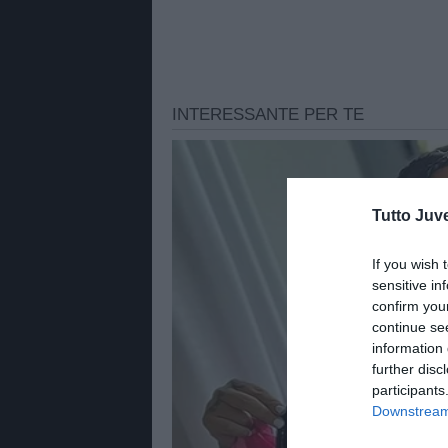
Tutto Juv
If you wish 
sensitive in
confirm you
continue se
information 
further disc
participants
Downstream 