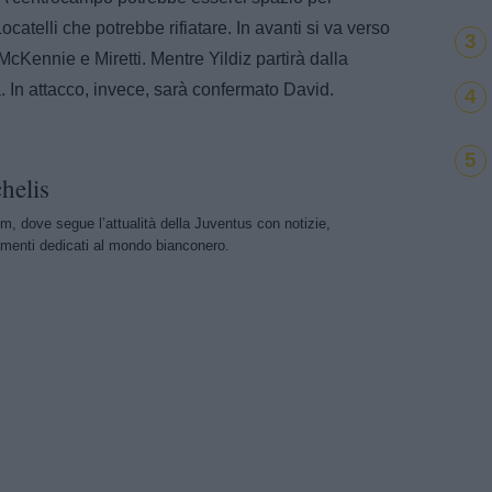
atelli che potrebbe rifiatare. In avanti si va verso
3
Kennie e Miretti. Mentre Yildiz partirà dalla
a. In attacco, invece, sarà confermato David.
4
5
helis
m, dove segue l’attualità della Juventus con notizie,
menti dedicati al mondo bianconero.