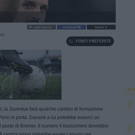
vedi letture
condividi
tweet
ZIE
FONTI PREFERITE
LE P
e
Loaded
:
100.00%
1
, la Juventus farà qualche cambio di formazione
Perin in porta. Davanti a lui potrebbe esserci un
al posto di Bremer. Il numero 4 bianconero dovrebbe
2
 A centrocampo potrebbe esserci spazio per