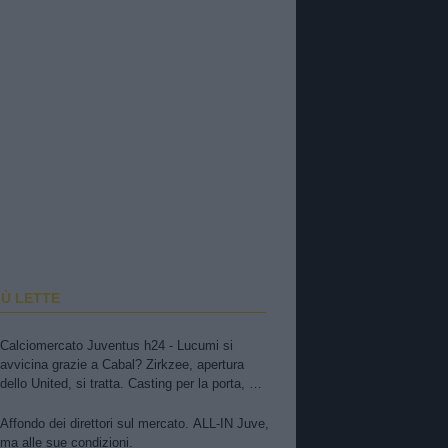
IÙ LETTE
Calciomercato Juventus h24 - Lucumi si
avvicina grazie a Cabal? Zirkzee, apertura
dello United, si tratta. Casting per la porta, ma
sfuma Suzuki
Affondo dei direttori sul mercato. ALL-IN Juve,
ma alle sue condizioni.