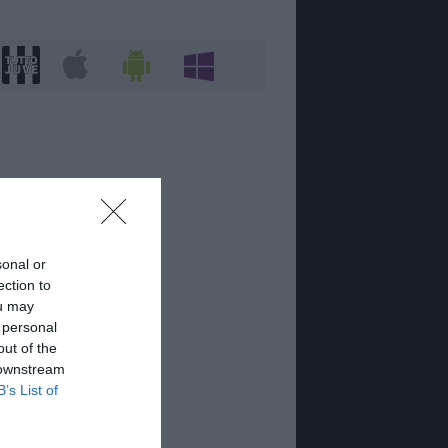
sonal or
ection to
ou may
 personal
out of the
 downstream
B’s List of