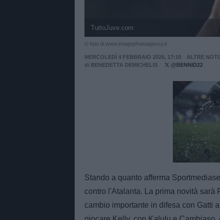
TuttoJuve.com
© foto di www.imagephotoagency.it
MERCOLEDÌ 4 FEBBRAIO 2026, 17:10
ALTRE NOTI
di
BENEDETTA DEMICHELIS
@BENNID22
Unmut
Stando a quanto afferma Sportmediaset
contro l'Atalanta. La prima novità sarà 
cambio importante in difesa con Gatti 
giocare Kelly, con Kalulu e Cambiaso.