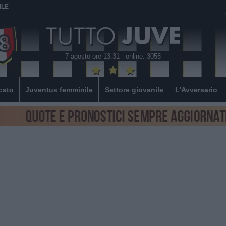
ILE
7 agosto ore 13:31
online: 3058
cato
Juventus femminile
Settore giovanile
L'Avversario