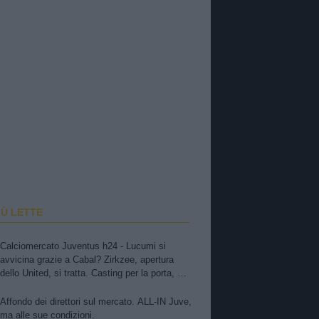
IÙ LETTE
Calciomercato Juventus h24 - Lucumi si
avvicina grazie a Cabal? Zirkzee, apertura
dello United, si tratta. Casting per la porta, ma
sfuma Suzuki
Affondo dei direttori sul mercato. ALL-IN Juve,
ma alle sue condizioni.