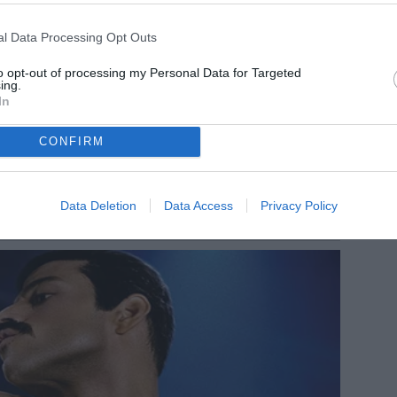
l Data Processing Opt Outs
to opt-out of processing my Personal Data for Targeted
ing.
In
CONFIRM
Data Deletion
Data Access
Privacy Policy