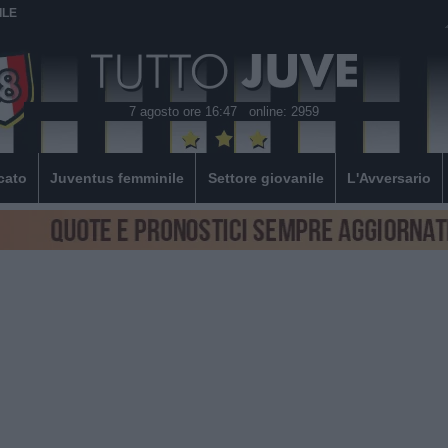
ILE
7 agosto ore 16:47
online: 2959
cato
Juventus femminile
Settore giovanile
L'Avversario