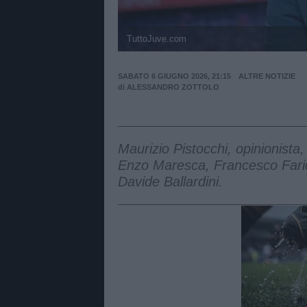
TuttoJuve.com
SABATO 6 GIUGNO 2026, 21:15
ALTRE NOTIZIE
di
ALESSANDRO ZOTTOLO
Maurizio Pistocchi, opinionista
Enzo Maresca, Francesco Fario
Davide Ballardini.
Unmut