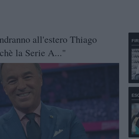
ndranno all'estero Thiago
FI
chè la Serie A..."
ES