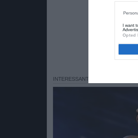
Persona
I want 
Advertis
Opted 