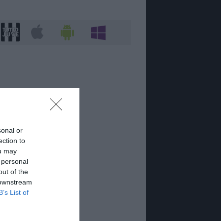
sonal or
ection to
ou may
 personal
out of the
 downstream
B’s List of