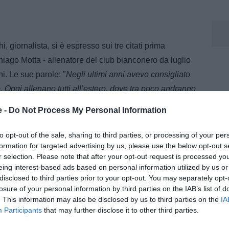
 giornalista, si è espresso sui tre citati prima
go Motta - allenatore del club bianconero da luglio
i. Le sue parole: "
Negli ultimi anni avevo consigliato
 Oggi allenano tutti all’estero, dove tra poco andranno
nto il #Milan è ancora senza allenatore e ds .
e -
Do Not Process My Personal Information
ieA è ormai
to opt-out of the sale, sharing to third parties, or processing of your per
formation for targeted advertising by us, please use the below opt-out s
r selection. Please note that after your opt-out request is processed y
eing interest-based ads based on personal information utilized by us or
olo
disclosed to third parties prior to your opt-out. You may separately opt-
losure of your personal information by third parties on the IAB’s list of
m, dove segue l’attualità della Juventus con notizie,
. This information may also be disclosed by us to third parties on the
IA
 dedicati al club bianconero.
Participants
that may further disclose it to other third parties.