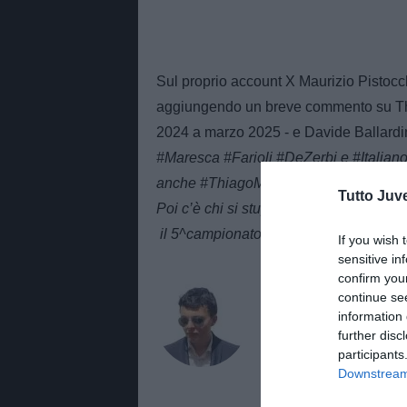
Sul proprio account X Maurizio Pistocchi,
aggiungendo un breve commento su Thia
2024 a marzo 2025 - e Davide Ballardin
#Maresca #Farioli #DeZerbi e #Italiano.
anche #ThiagoMotta e #Ballardini. Inta
Tutto Juv
Poi c’è chi si stupisce perché la @Ser
il 5^campionato d’Europa".
If you wish 
sensitive in
confirm you
AUTORE
continue se
Alessandro Zott
information 
further disc
Giornalista di TuttoJuve.co
participants
approfondimenti e contenuti
Downstream 