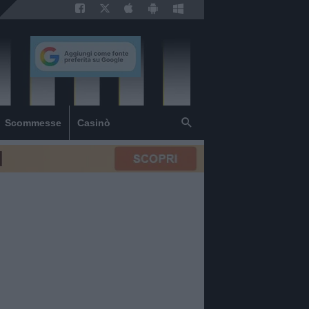
Scommesse
Casinò