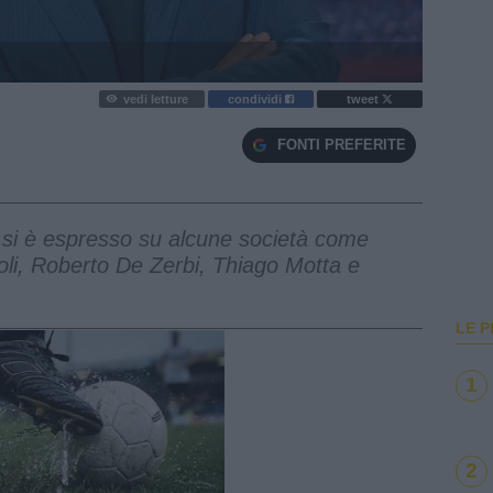
vedi letture
condividi
tweet
FONTI PREFERITE
, si è espresso su alcune società come
li, Roberto De Zerbi, Thiago Motta e
LE P
1
2
e