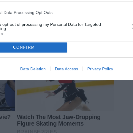
l Data Processing Opt Outs
to opt-out of processing my Personal Data for Targeted
ing.
In
CONFIRM
Data Deletion
Data Access
Privacy Policy