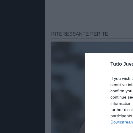
Tutto Juv
If you wish 
sensitive in
confirm you
continue se
information 
further disc
participants
Downstream 