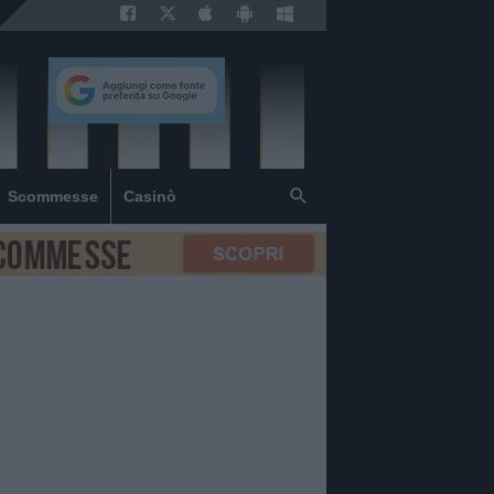
Scommesse
Casinò