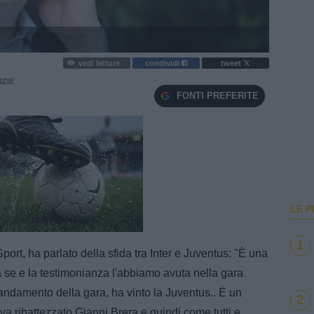
vedi letture
condividi
tweet
IZIE
FONTI PREFERITE
LE P
e
Loaded
:
100.00%
1
ort, ha parlato della sfida tra Inter e Juventus: "È una
a a se e la testimonianza l'abbiamo avuta nella gara
'andamento della gara, ha vinto la Juventus.. È un
2
eva ribattezzato Gianni Brera e quindi come tutti e