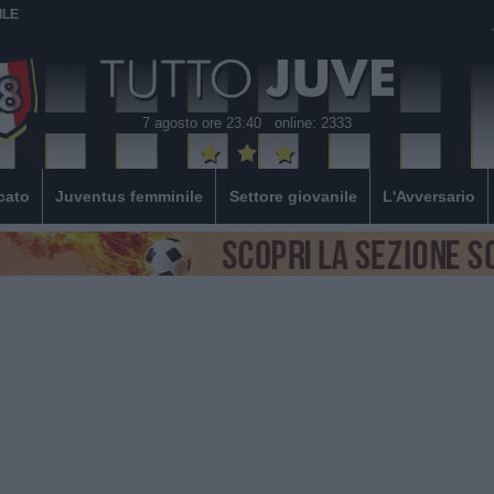
ILE
7 agosto ore 23:40
online: 2333
cato
Juventus femminile
Settore giovanile
L'Avversario