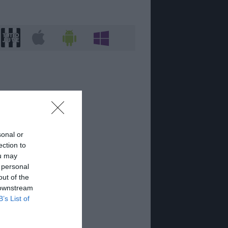
sonal or
ection to
ou may
 personal
out of the
 downstream
B’s List of