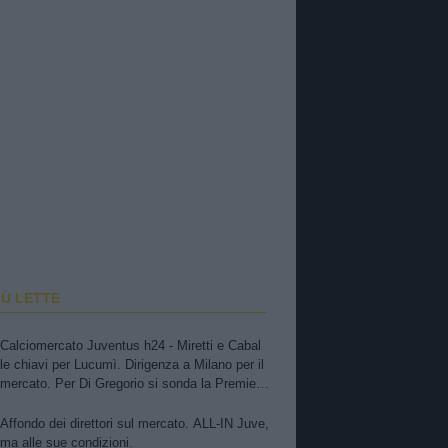
IÙ LETTE
Calciomercato Juventus h24 - Miretti e Cabal
le chiavi per Lucumì. Dirigenza a Milano per il
mercato. Per Di Gregorio si sonda la Premier.
Zirkzee, apertura dello United, si tratta
Affondo dei direttori sul mercato. ALL-IN Juve,
ma alle sue condizioni.