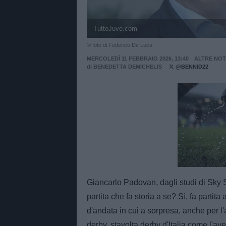
TuttoJuve.com
© foto di Federico De Luca
MERCOLEDÌ 11 FEBBRAIO 2026, 13:40
ALTRE NOT
di
BENEDETTA DEMICHELIS
@BENNID22
Unmut
Giancarlo Padovan, dagli studi di Sky Sp
partita che fa storia a se? Sì, fa partit
d'andata in cui a sorpresa, anche per l
derby, stavolta derby d'Italia come l'av