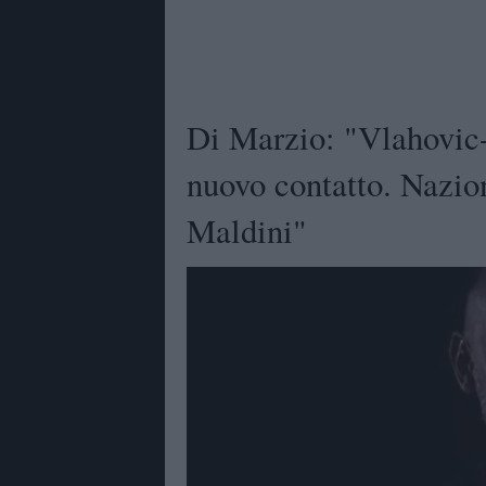
Di Marzio: "Vlahovic
nuovo contatto. Nazio
Maldini"