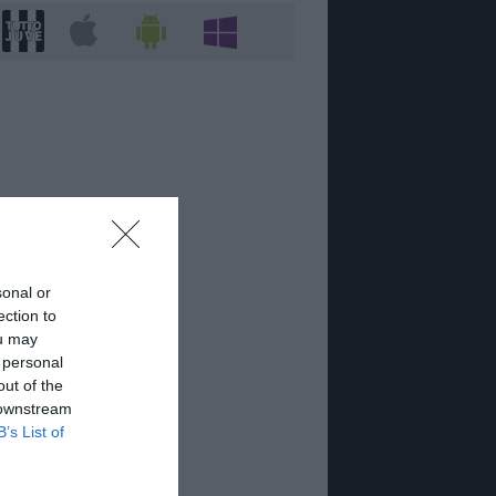
sonal or
ection to
ou may
 personal
out of the
 downstream
B’s List of