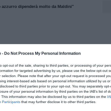
o azzurro dipenderà molto da Maldini"
e -
Do Not Process My Personal Information
to opt-out of the sale, sharing to third parties, or processing of your per
formation for targeted advertising by us, please use the below opt-out s
r selection. Please note that after your opt-out request is processed y
eing interest-based ads based on personal information utilized by us or
disclosed to third parties prior to your opt-out. You may separately opt-
losure of your personal information by third parties on the IAB’s list of
urro, dipende molto dal sì di Maldini, e siamo lì tutti
. This information may also be disclosed by us to third parties on the
IA
aolo perché tutti siamo convinti che possa essere
Participants
that may further disclose it to other third parties.
lità, forza, eleganza, professionalità, idee. Cioè quello