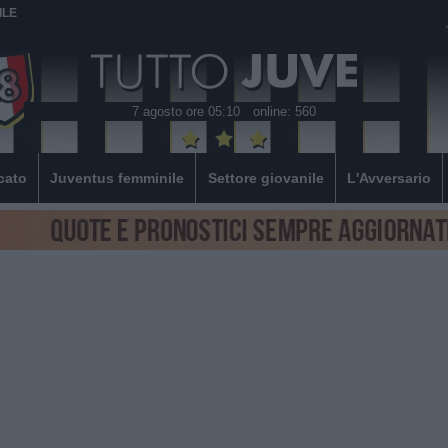
ILE
7 agosto ore 05:10
online: 560
cato
Juventus femminile
Settore giovanile
L'Avversario