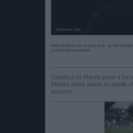
TuttoJuve.com
MERCOLEDÌ 8 LUGLIO 2026, 11:40
ALTRE NOTIZIE
di
GIUSEPPE GIANNONE
Gianluca Di Marzio pone il focu
Maldini potrà avere su quella c
azzurro.