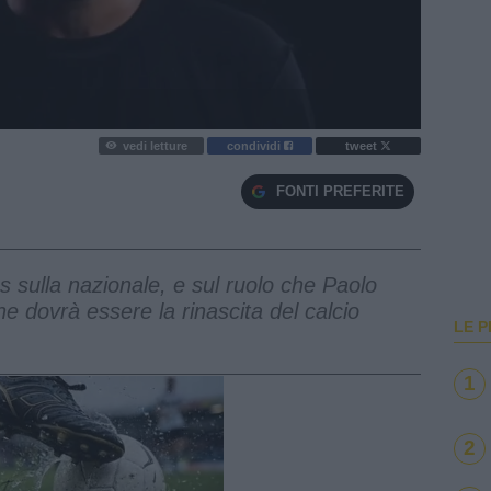
vedi letture
condividi
tweet
FONTI PREFERITE
s sulla nazionale, e sul ruolo che Paolo
he dovrà essere la rinascita del calcio
LE P
1
2