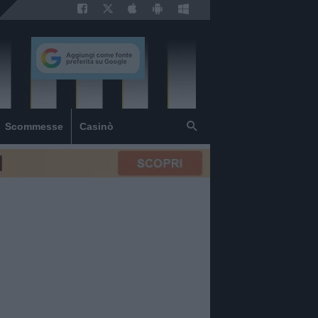
Scommesse
Casinò