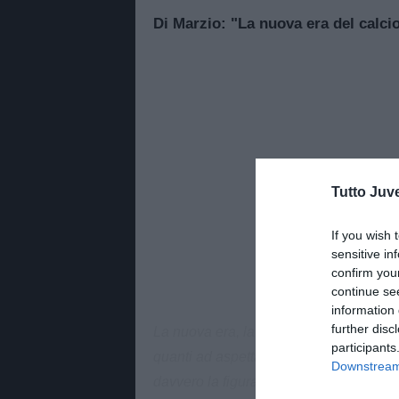
Di Marzio: "La nuova era del calci
Tutto Juv
If you wish 
sensitive in
confirm you
continue se
information 
further disc
La nuova era, la rinascita del calcio azz
participants
quanti ad aspettare l'ok definitivo di P
Downstream 
davvero la figura giusta per dare credibi