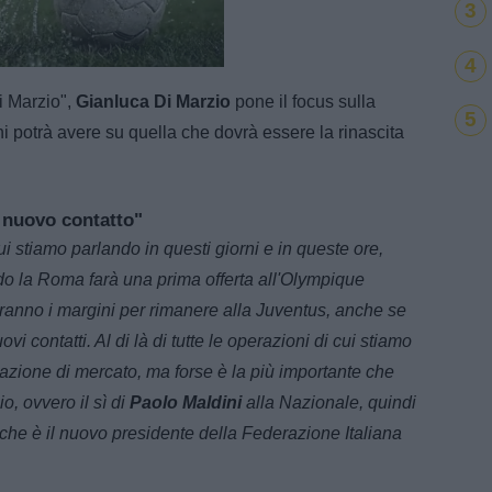
3
e
Loaded
:
4
100.00%
i Marzio",
Gianluca Di Marzio
pone il focus sulla
5
i potrà avere su quella che dovrà essere la rinascita
 nuovo contatto"
cui stiamo parlando in questi giorni e in queste ore,
o la Roma farà una prima offerta all'Olympique
aranno i margini per rimanere alla Juventus, anche se
 contatti. Al di là di tutte le operazioni di cui stiamo
azione di mercato, ma forse è la più importante che
io, ovvero il sì di
Paolo Maldini
alla Nazionale, quindi
che è il nuovo presidente della Federazione Italiana