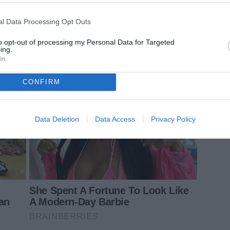
l Data Processing Opt Outs
to opt-out of processing my Personal Data for Targeted
ing.
In
CONFIRM
Data Deletion
Data Access
Privacy Policy