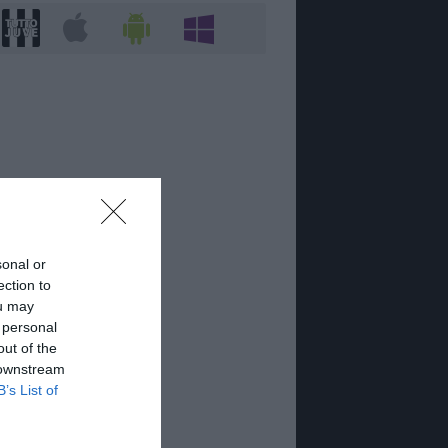
sonal or
ection to
ou may
 personal
out of the
 downstream
B’s List of