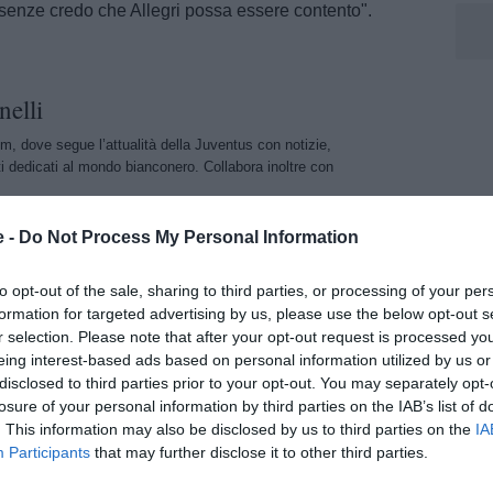
ssenze credo che Allegri possa essere contento".
nelli
m, dove segue l’attualità della Juventus con notizie,
i dedicati al mondo bianconero. Collabora inoltre con
e -
Do Not Process My Personal Information
to opt-out of the sale, sharing to third parties, or processing of your per
formation for targeted advertising by us, please use the below opt-out s
r selection. Please note that after your opt-out request is processed y
eing interest-based ads based on personal information utilized by us or
disclosed to third parties prior to your opt-out. You may separately opt-
losure of your personal information by third parties on the IAB’s list of
. This information may also be disclosed by us to third parties on the
IA
Participants
that may further disclose it to other third parties.