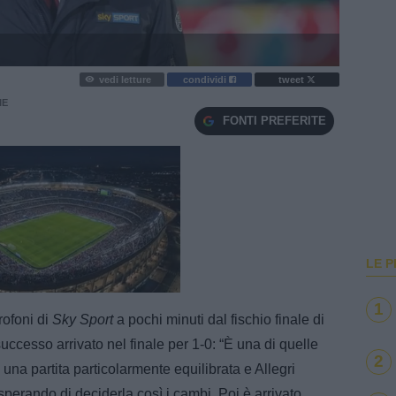
vedi letture
condividi
tweet
IE
FONTI PREFERITE
LE P
e
Loaded
:
100.00%
1
rofoni di
Sky Sport
a pochi minuti dal fischio finale di
ccesso arrivato nel finale per 1-0: “È una di quelle
2
a una partita particolarmente equilibrata e Allegri
perando di deciderla così i cambi. Poi è arrivato