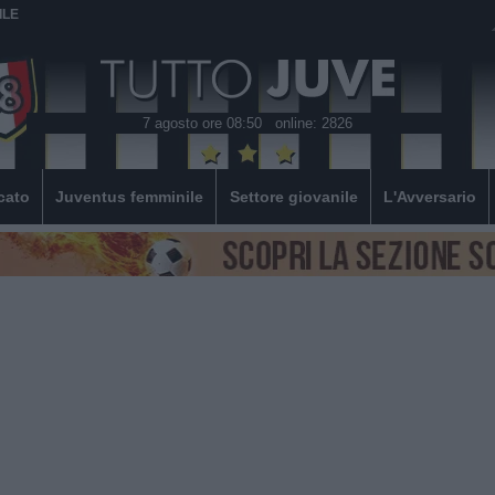
ILE
7 agosto ore 08:50
online: 2826
cato
Juventus femminile
Settore giovanile
L'Avversario