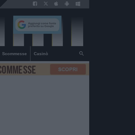
Scommesse
Casinò