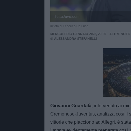
TuttoJuve.com
© foto di Federico De Luca
MERCOLEDÌ 4 GENNAIO 2023, 20:50
ALTRE NOTIZ
di
ALESSANDRA STEFANELLI
Unmut
Giovanni Guardalà
, intervenuto ai mic
Cremonese-Juventus, analizza così il su
vittorie che piacciono ad Allegri, è stat
l’aveva evidentemente preparata così, s