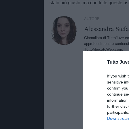
stato più giusto, ma con tutte queste a
AUTORE
Alessandra Stefa
Giornalista di TuttoJuve.co
approfondimenti e contenut
TuttoMercatoWeb.com.
Tutto Juv
If you wish 
sensitive in
confirm you
continue se
information 
further disc
participants
Downstream 