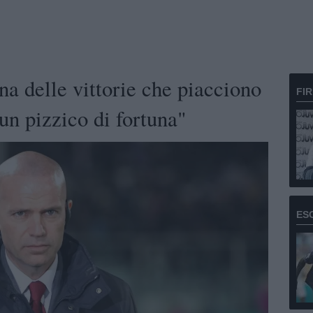
a delle vittorie che piacciono
FI
un pizzico di fortuna"
ES