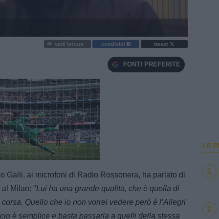
vedi letture
condividi
tweet
FONTI PREFERITE
LE P
e
Loaded
:
100.00%
1
po Galli, ai microfoni di Radio Rossonera, ha parlato di
al Milan: "
Lui ha una grande qualità, che è quella di
 corsa. Quello che io non vorrei vedere però è l’Allegri
2
lcio è semplice e basta passarla a quelli della stessa