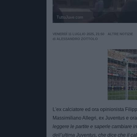
TuttoJuve.com
VENERDÌ 11 LUGLIO 2025, 21:50
ALTRE NOTIZIE
di
ALESSANDRO ZOTTOLO
Unmut
L'ex calciatore ed ora opinionista Filip
Massimiliano Allegri, ex Juventus e ora 
leggere le partite e saperle cambiare in
dell’ultima Juventus, che dice che il ca