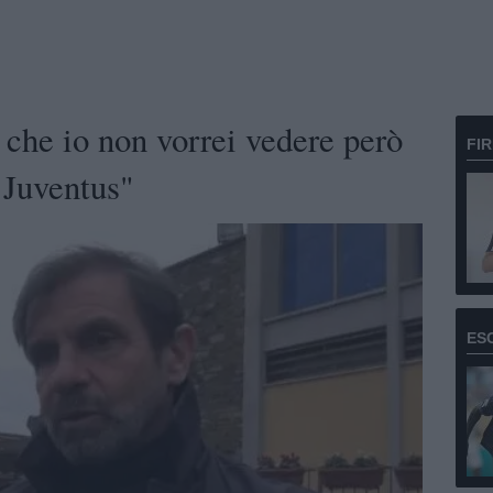
 che io non vorrei vedere però
FI
a Juventus"
ES