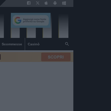
Scommesse
Casinò