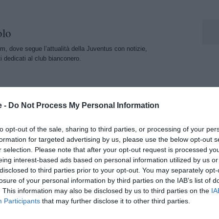
olo
m, dove segue l’attualità della Juventus con notizie,
 dedicati al club bianconero.
e -
Do Not Process My Personal Information
to opt-out of the sale, sharing to third parties, or processing of your per
formation for targeted advertising by us, please use the below opt-out s
r selection. Please note that after your opt-out request is processed y
eing interest-based ads based on personal information utilized by us or
disclosed to third parties prior to your opt-out. You may separately opt-
losure of your personal information by third parties on the IAB’s list of
. This information may also be disclosed by us to third parties on the
IA
Participants
that may further disclose it to other third parties.