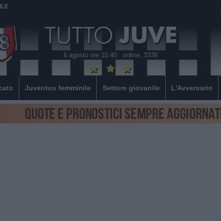
ILE
6 agosto ore 15:40
online: 3339
cato
Juventus femminile
Settore giovanile
L'Avversario