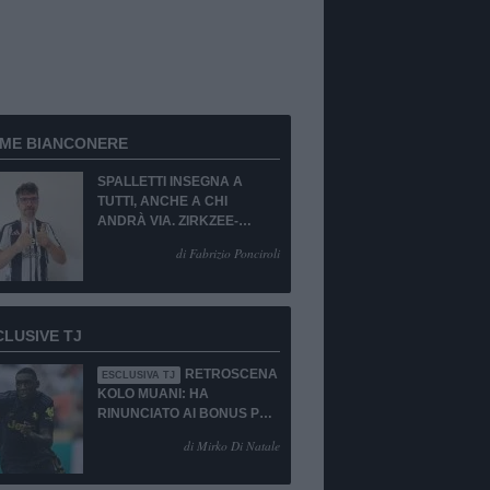
RME BIANCONERE
SPALLETTI INSEGNA A
TUTTI, ANCHE A CHI
ANDRÀ VIA. ZIRKZEE-
SUKUKI? SÌ, MA...
di Fabrizio Ponciroli
CLUSIVE TJ
RETROSCENA
ESCLUSIVA TJ
KOLO MUANI: HA
RINUNCIATO AI BONUS PUR
DI TORNARE ALLA
di Mirko Di Natale
JUVENTUS