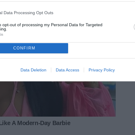
l Data Processing Opt Outs
to opt-out of processing my Personal Data for Targeted
ing.
In
CONFIRM
Data Deletion
Data Access
Privacy Policy