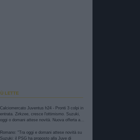
IÙ LETTE
Calciomercato Juventus h24 - Pronti 3 colpi in
entrata. Zirkzee, cresce l'ottimismo. Suzuki,
oggi o domani attese novità. Nuova offerta a
Kessiè? Cambiaso, futuro incerto. Nico-Inter,
pista fredda. Balerdi resta nei radar. David in
Romano: "Tra oggi e domani attese novità su
bilico
Suzuki: il PSG ha proposto alla Juve di