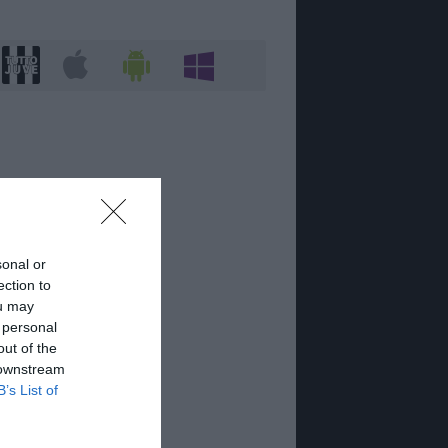
sonal or
ection to
ou may
 personal
out of the
 downstream
B’s List of