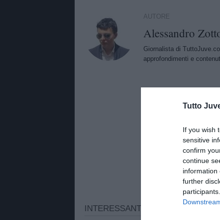
AUTORE
Alessandro Zott
Giornalista di TuttoJuve.co
approfondimenti e contenuti
Tutto Juv
If you wish 
sensitive in
confirm you
continue se
information 
further disc
participants
Downstream 