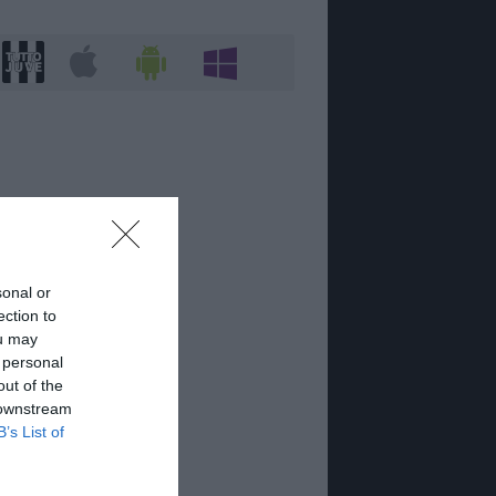
sonal or
ection to
ou may
 personal
out of the
 downstream
B’s List of