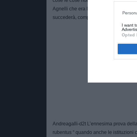
cose le cose non cambieranno e i carto
Agnelli che era l’unico che non stava 
Persona
succederà, compresa la multa ridicola a 
I want 
Advertis
Opted 
Andreagalli-d2t L’ennesima prova della pr
rubentus “ quando anche le istituzioni 