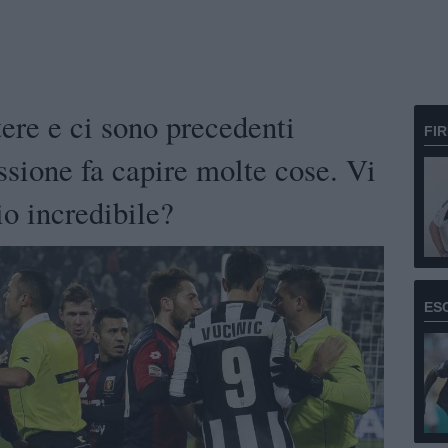
tere e ci sono precedenti
FI
ione fa capire molte cose. Vi
io incredibile?
ES