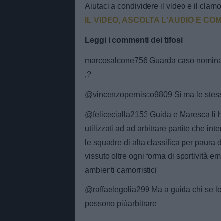
Aiutaci a condividere il video e il cla
IL VIDEO, ASCOLTA L'AUDIO E C
Leggi i commenti dei tifosi
marcosalcone756 Guarda caso nomina tra 
,?
@vincenzopernisco9809 Si ma le stesse
@felicecialla2153 Guida e Maresca li h
utilizzati ad ad arbitrare partite che 
le squadre di alta classifica per paura 
vissuto oltre ogni forma di sportività e
ambienti camorristici
@raffaelegolia299 Ma a guida chi se lo
possono piùarbitrare