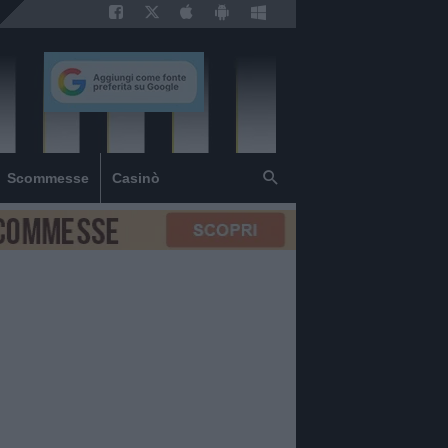
Scommesse
Casinò