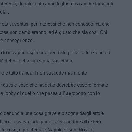
 interessi, donati cento anni di gloria ma anche farsopoli
ola .
ietà Juventus, per interessi che non conosco ma che
 cose non cambieranno, ed è giusto che sia così. Chi
e le conseguenze.
n caprio espiatorio per distogliere l’attenzione ed
ù deboli della sua storia societaria
o e tutto tranquill non succede mai niente
r queste cose che ha detto dovrebbe essere fermato
sa lobby di quello che passa all' aeroporto con lo
o denuncia una cosa grave e bisogna dargli atto e
ndanna, doveva farlo prima, deve andare all'estero,
le cose, il problema e Napoli e i suoi tifosi le