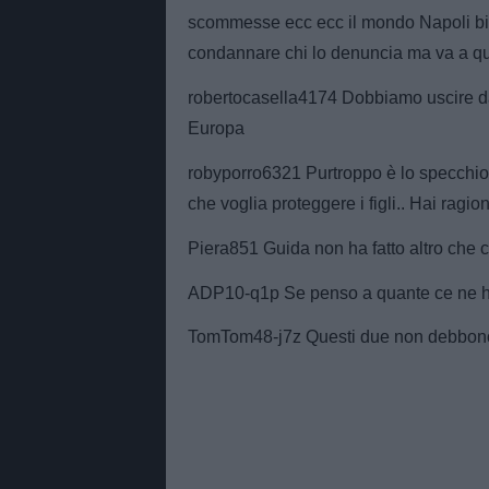
scommesse ecc ecc il mondo Napoli bis
condannare chi lo denuncia ma va a q
robertocasella4174 Dobbiamo uscire dal
Europa
robyporro6321 Purtroppo è lo specchio 
che voglia proteggere i figli.. Hai ragi
Piera851 Guida non ha fatto altro che c
ADP10-q1p Se penso a quante ce ne h
TomTom48-j7z Questi due non debbono p