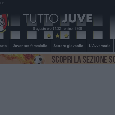
ILE
8 agosto ore 14:32
online: 3798
cato
Juventus femminile
Settore giovanile
L'Avversario