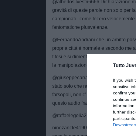
@albertosilvestri6666 Dichiarazione mol
gravità di queste parole non solo per l
campionati...come fecero velocemente p
fantomatiche plusvalenze.
@FernandoAndrani che un arbitro possa 
propria città è normale e secondo me an
tifosi e si dimenticano che un arbitro d
la manipolazione no.
Tutto Juv
@giuseppecarrarogiuse­ppe8181 Più che
If you wish 
stato solo che non bastava occultarlo d
sensitive in
confirm you
farsopoli, non c' era solo la tim Telecom
continue se
questo audio fra due mesi saltasse fu
information 
further disc
@raffaelegolia299 I due arbitri non pos
participants
Downstream 
ninozancle4190 Fino a quando la societ