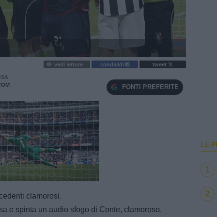
vedi letture
condividi
tweet
OSA
COM
FONTI PREFERITE
LE P
1
e
Loaded
:
100.00%
2
ecedenti clamorosi.
a e spinta un audio sfogo di Conte, clamoroso.