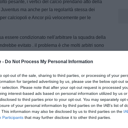
to pesante, i vertici del calcio prendano atto della
a Juventus ma anche per la regolarità stessa dei
er calciopoli e Ancor più velocemente per le
essere condizionato nell'arbitrare la squadra della
drebbe evitato . il problema è che molti arbitri sono
eve essere assolutamente imparziale. l'errore ci sta ma
e -
Do Not Process My Personal Information
 ombre c'è un vero oblio perché l' audio c'è sempre
to opt-out of the sale, sharing to third parties, or processing of your per
a dazn ci sono anche le enti terze vi ricordate
formation for targeted advertising by us, please use the below opt-out s
r selection. Please note that after your opt-out request is processed y
, c' era Vodafone,Linkem , wind , e cosi via , è se
eing interest-based ads based on personal information utilized by us or
ori cosa succederebbe? Dopo avere patteggiato?
disclosed to third parties prior to your opt-out. You may separately opt-
losure of your personal information by third parties on the IAB’s list of
sono piu arbitrare
. This information may also be disclosed by us to third parties on the
IA
Participants
that may further disclose it to other third parties.
à Juventus rimane silente e assente rispetto a certe