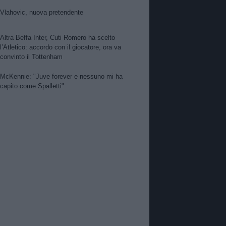
per Suzuki. Pellegrino, concorrenza viola.
Zhegrova non vuole partire. Sorloth sul
Vlahovic, nuova pretendente
mercato. Vlahovic, nuova pretendente
Altra Beffa Inter, Cuti Romero ha scelto
l’Atletico: accordo con il giocatore, ora va
convinto il Tottenham
McKennie: "Juve forever e nessuno mi ha
capito come Spalletti"