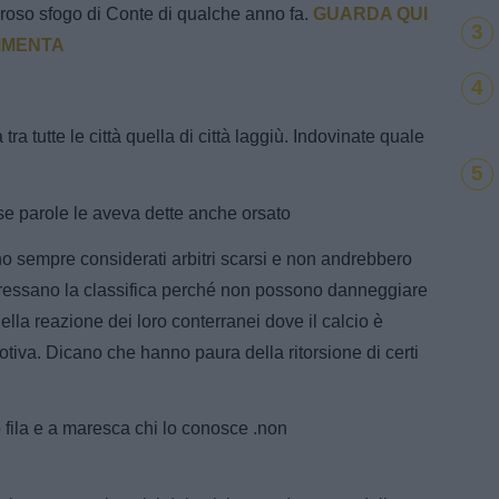
moroso sfogo di Conte di qualche anno fa.
GUARDA QUI
3
OMMENTA
4
tutte le città quella di città laggiù. Indovinate quale
5
 parole le aveva dette anche orsato
o sempre considerati arbitri scarsi e non andrebbero
interessano la classifica perché non possono danneggiare
della reazione dei loro conterranei dove il calcio è
motiva. Dicano che hanno paura della ritorsione di certi
 fila e a maresca chi lo conosce .non