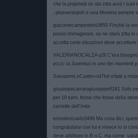
che la proprietà se sta zitta avrà i suoi
, plusventopoli e una tifoseria sempre s
giacomocampostrini38­55 Finché la soc
posso immaginare, se ne starà zitta le
accetta certe situazioni deve accettar
VALERIANOCALZA-p3t C’era bisogno di u
ecco: la Juventus in uno dei momenti pi
SalvatoreLoCastro-nd7hd infatti a milan
giuseppecarrarogiuse­ppe8181 Solo pe
per 10 turni, fosse che fosse della stes
zainetto dell'inda
enzodinicuolo3496 Ma cosa dici, quest
congratularsi con lui e invece lo si co
deve arbitrare in B o C, ma come valuti 