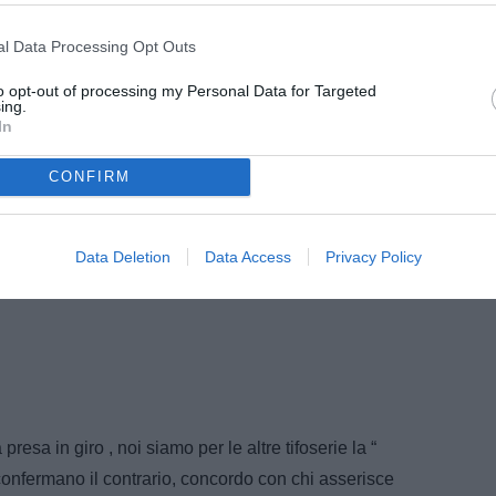
nati vinceranno ancora a lungo!!!! Hanno eliminato
zitto e adesso questo è quello che succede e
l Data Processing Opt Outs
Lautaro decisa in un ristorante di Milano!!!!
to opt-out of processing my Personal Data for Targeted
ing.
In
CONFIRM
Data Deletion
Data Access
Privacy Policy
esa in giro , noi siamo per le altre tifoserie la “
confermano il contrario, concordo con chi asserisce